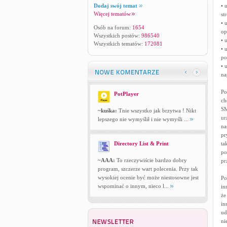
Dodaj swój temat
• 
Więcej tematów
st
• 
Osób na forum:
1654
op
Wszystkich postów:
986540
• 
Wszystkich tematów:
172081
• 
po
• 
na
Po
PotPlayer
ch
SM
~kuśka:
Tnie wszystko jak brzytwa ! Nikt
ur
lepszego nie wymyślił i nie wymyśli ...
na
pr
Directory List & Print
ta
po
~AAA:
To rzeczywiście bardzo dobry
pr
program, szczerze wart polecenia. Przy tak
wysokiej ocenie być może niestosowne jest
Po
wspominać o innym, nieco l...
in
że
in
ud
ni