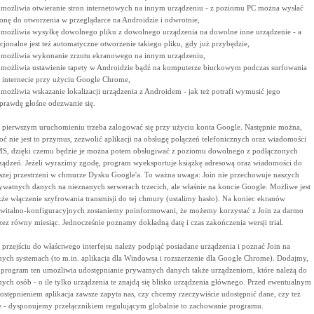
umożliwia otwieranie stron internetowych na innym urządzeniu - z poziomu PC można wysłać
ronę do otworzenia w przeglądarce na Androidzie i odwrotnie,
umożliwia wysyłkę dowolnego pliku z dowolnego urządzenia na dowolne inne urządzenie - a
cjonalne jest też automatyczne otworzenie takiego pliku, gdy już przybędzie,
umożliwia wykonanie zrzutu ekranowego na innym urządzeniu,
umożliwia ustawienie tapety w Androidzie bądź na komputerze biurkowym podczas surfowania
 internecie przy użyciu Google Chrome,
umożliwia wskazanie lokalizacji urządzenia z Androidem - jak też potrafi wymusić jego
prawdę głośne odezwanie się.
 pierwszym uruchomieniu trzeba zalogować się przy użyciu konta Google. Następnie można,
oć nie jest to przymus, zezwolić aplikacji na obsługę połączeń telefonicznych oraz wiadomości
S, dzięki czemu będzie je można potem obsługiwać z poziomu dowolnego z podłączonych
ządzeń. Jeżeli wyrazimy zgodę, program wyeksportuje książkę adresową oraz wiadomości do
szej przestrzeni w chmurze Dysku Google'a. To ważna uwaga: Join nie przechowuje naszych
ywatnych danych na nieznanych serwerach trzecich, ale właśnie na koncie Google. Możliwe jest
kże włączenie szyfrowania transmisji do tej chmury (ustalimy hasło). Na koniec ekranów
witalno-konfiguracyjnych zostaniemy poinformowani, że możemy korzystać z Join za darmo
zez równy miesiąc. Jednocześnie poznamy dokładną datę i czas zakończenia wersji trial.
 przejściu do właściwego interfejsu należy podpiąć posiadane urządzenia i poznać Join na
nych systemach (to m.in. aplikacja dla Windowsa i rozszerzenie dla Google Chrome). Dodajmy,
 program ten umożliwia udostępnianie prywatnych danych także urządzeniom, które należą do
nych osób - o ile tylko urządzenia te znajdą się blisko urządzenia głównego. Przed ewentualnym
ostępnieniem aplikacja zawsze zapyta nas, czy chcemy rzeczywiście udostępnić dane, czy też
e - dysponujemy przełącznikiem regulującym globalnie to zachowanie programu.