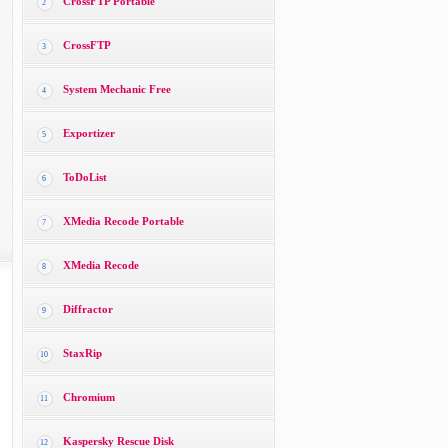
CrossFTP Portable
2
CrossFTP
3
System Mechanic Free
4
Exportizer
5
ToDoList
6
XMedia Recode Portable
7
XMedia Recode
8
Diffractor
9
StaxRip
10
Chromium
11
Kaspersky Rescue Disk
12