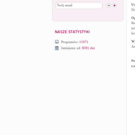
U
Do
Og
Re
je
be
W
Programów:
11971
An
Istniejemy od:
8591 dni
Pr
Li