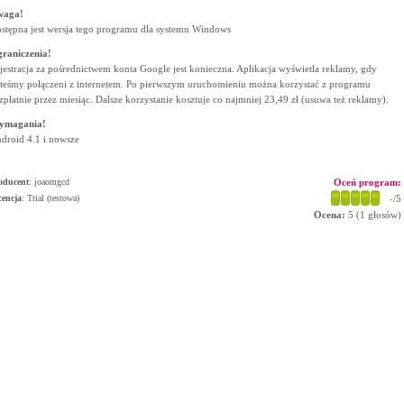
waga!
stępna jest wersja tego programu dla systemu Windows
raniczenia!
jestracja za pośrednictwem konta Google jest konieczna. Aplikacja wyświetla reklamy, gdy
steśmy połączeni z internetem. Po pierwszym uruchomieniu można korzystać z programu
zpłatnie przez miesiąc. Dalsze korzystanie kosztuje co najmniej 23,49 zł (usuwa też reklamy).
ymagania!
droid 4.1 i nowsze
oducent
:
joaomgcd
Oceń program:
cencja
: Trial (testowa)
-
/5
Ocena:
5
(
1
głosów)