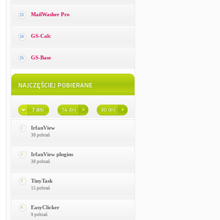
MailWasher Pro
23
GS-Calc
24
GS-Base
25
IrfanView
1
38 pobrań
IrfanView plugins
2
38 pobrań
TinyTask
3
15 pobrań
EasyClicker
4
9 pobrań