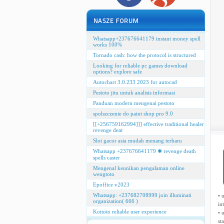
Whatsapp+237676641179 instant money spell
works 100%
Tornado cash: how the protocol is structured
Looking for reliable pc games download
options? explore safe
Autochart 3.0.233 2023 for autocad
Pestoto jitu untuk analisis informasi
Panduan modern mengenai pestoto
spolszczenie do paint shop pro 9.0
[[+256759162994]]] effective traditional healer
revenge deat
Slot gacor asia mudah menang terbaru
Whatsapp +237676641179 ✺ revenge death
spells caster
Mengenal keunikan pengalaman online
wengtoto
Epoffice v2023
Whatsapp: +237682708999 join illuminati
• 
organization( 666 )
in
Koitoto reliable user experience
• 
st