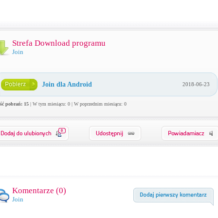
Strefa Download programu
Join
Join dla Android
2018-06-23
ość pobrań: 15
| W tym miesiącu: 0 | W poprzednim miesiącu: 0
0
Komentarze (
0
)
Join