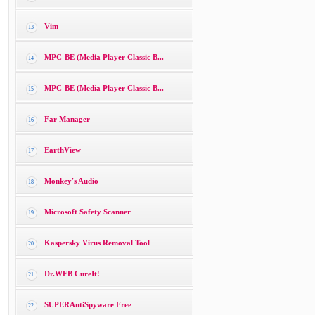
Vim
13
MPC-BE (Media Player Classic B...
14
MPC-BE (Media Player Classic B...
15
Far Manager
16
EarthView
17
Monkey′s Audio
18
Microsoft Safety Scanner
19
Kaspersky Virus Removal Tool
20
Dr.WEB CureIt!
21
SUPERAntiSpyware Free
22