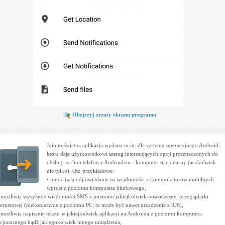
Obejrzyj zrzuty ekranu programu
Join to świetna aplikacja wydana m.in. dla systemu operacyjnego Android,
która daje użytkownikowi szereg interesujących opcji przeznaczonych do
obsługi na linii telefon z Androidem - komputer stacjonarny (aczkolwiek
nie tylko). Oto przykładowe:
• umożliwia odpowiadanie na wiadomości z komunikatorów mobilnych
wprost z poziomu komputera biurkowego,
umożliwia wysyłanie wiadomości SMS z poziomu jakiejkolwiek nowoczesnej przeglądarki
ternetowej (niekoniecznie z poziomu PC; to może być nawet urządzenie z iOS),
umożliwia napisanie tekstu w jakiejkolwiek aplikacji na Androida z poziomu komputera
acjonarnego bądź jakiegokolwiek innego urządzenia,