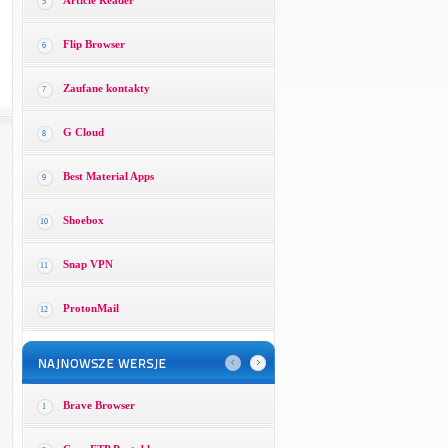
Article Reader
5
Flip Browser
6
Zaufane kontakty
7
G Cloud
8
Best Material Apps
9
Shoebox
10
Snap VPN
11
ProtonMail
12
Brave Browser
1