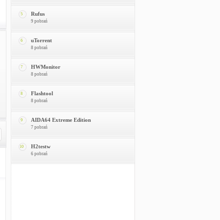
Rufus
5
9 pobrań
uTorrent
6
8 pobrań
HWMonitor
7
8 pobrań
Flashtool
8
8 pobrań
AIDA64 Extreme Edition
9
7 pobrań
H2testw
10
6 pobrań