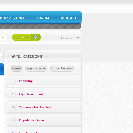
Paperboy
1
Flym News Reader
2
Minimizer for YouTube
3
Pogoda na 14 dni
4