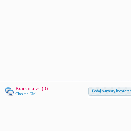
Komentarze (
0
)
Cheetah DM