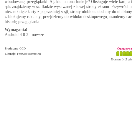
wbudowanej przeglądarki. A jakie ma ona funkcje? Obsługuje wiele kart, a 
spis znajdziemy w szufladzie wysuwanej z lewej strony ekranu. Przywrócim
niezamknięte karty z poprzedniej sesji; strony ulubione dodamy do ulubiony
zablokujemy reklamy; przejdziemy do widoku desktopowego; usuniemy cac
historię przeglądania.
Wymagania!
Android 4.0.3 i nowsze
Producent
:
GGD
Oceń pro
Licencja
: Freeware (darmowa)
Ocena:
5
(
1
gł