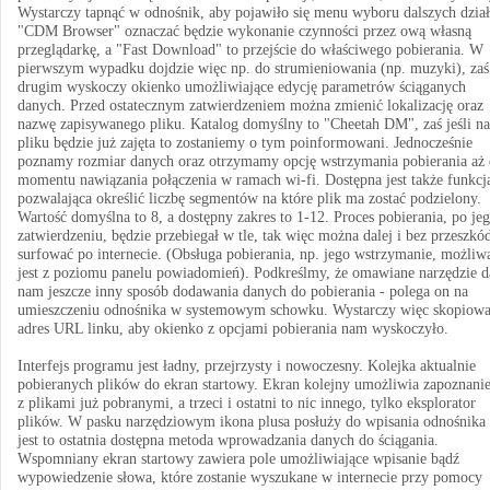
Wystarczy tapnąć w odnośnik, aby pojawiło się menu wyboru dalszych dział
"CDM Browser" oznaczać będzie wykonanie czynności przez ową własną
przeglądarkę, a "Fast Download" to przejście do właściwego pobierania. W
pierwszym wypadku dojdzie więc np. do strumieniowania (np. muzyki), za
drugim wyskoczy okienko umożliwiające edycję parametrów ściąganych
danych. Przed ostatecznym zatwierdzeniem można zmienić lokalizację oraz
nazwę zapisywanego pliku. Katalog domyślny to "Cheetah DM", zaś jeśli n
pliku będzie już zajęta to zostaniemy o tym poinformowani. Jednocześnie
poznamy rozmiar danych oraz otrzymamy opcję wstrzymania pobierania aż
momentu nawiązania połączenia w ramach wi-fi. Dostępna jest także funkcj
pozwalająca określić liczbę segmentów na które plik ma zostać podzielony.
Wartość domyślna to 8, a dostępny zakres to 1-12. Proces pobierania, po je
zatwierdzeniu, będzie przebiegał w tle, tak więc można dalej i bez przeszkó
surfować po internecie. (Obsługa pobierania, np. jego wstrzymanie, możliw
jest z poziomu panelu powiadomień). Podkreślmy, że omawiane narzędzie d
nam jeszcze inny sposób dodawania danych do pobierania - polega on na
umieszczeniu odnośnika w systemowym schowku. Wystarczy więc skopiow
adres URL linku, aby okienko z opcjami pobierania nam wyskoczyło.
Interfejs programu jest ładny, przejrzysty i nowoczesny. Kolejka aktualnie
pobieranych plików do ekran startowy. Ekran kolejny umożliwia zapoznanie
z plikami już pobranymi, a trzeci i ostatni to nic innego, tylko eksplorator
plików. W pasku narzędziowym ikona plusa posłuży do wpisania odnośnika 
jest to ostatnia dostępna metoda wprowadzania danych do ściągania.
Wspomniany ekran startowy zawiera pole umożliwiające wpisanie bądź
wypowiedzenie słowa, które zostanie wyszukane w internecie przy pomocy