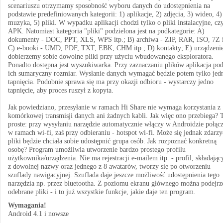
scenariuszu otrzymamy sposobność wyboru danych do udostępnienia na
podstawie predefiniowanych kategorii: 1) aplikacje, 2) zdjęcia, 3) wideo, 4)
muzyka, 5) pliki. W wypadku aplikacji chodzi tylko o pliki instalacyjne, czy
APK. Natomiast kategoria "pliki" podzielona jest na podkategorie: A)
dokumenty - DOC, PPT, XLS, WPS itp.; B) archiwa - ZIP, RAR, ISO, 7Z i
C) e-booki - UMD, PDF, TXT, EBK, CHM itp.; D) kontakty; E) urządzenie
dobierzemy sobie dowolne pliki przy użyciu wbudowanego eksploratora.
Ponadto dostępna jest wyszukiwarka. Przy zaznaczaniu plików aplikacja po
ich sumaryczny rozmiar. Wysłanie danych wymagać będzie potem tylko jed
tapnięcia. Podobnie sprawa się ma przy okazji odbioru - wystarczy jedno
tapnięcie, aby proces ruszył z kopyta.
Jak powiedziano, przesyłanie w ramach Hi Share nie wymaga korzystania z
komórkowej transmisji danych ani żadnych kabli. Jak więc ono przebiega? 
proste: przy wysyłaniu narzędzie automatycznie włączy w Androidzie połąc
w ramach wi-fi, zaś przy odbieraniu - hotspot wi-fi. Może się jednak zdarzy
pliki będzie chciała sobie udostępnić grupa osób. Jak rozpoznać konkretną
osobę? Program umożliwia utworzenie bardzo prostego profilu
użytkownika/urządzenia. Nie ma rejestracji e-mailem itp. - profil, składający
z dowolnej nazwy oraz jednego z 8 awatarów, tworzy się po otworzeniu
szuflady nawigacyjnej. Szuflada daje jeszcze możliwość udostępnienia tego
narzędzia np. przez bluetootha. Z poziomu ekranu głównego można podejrz
odebrane pliki - i to już wszystkie funkcje, jakie daje ten program.
Wymagania!
Android 4.1 i nowsze