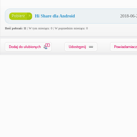
Hi Share dla Android
2018-06-
Ilość pobrań: 11
| W tym miesiącu: 0 | W poprzednim miesiącu: 0
0