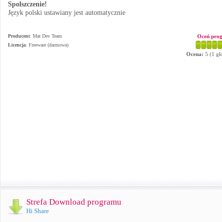
Spolszczenie!
Język polski ustawiany jest automatycznie
Producent
:
Mat Dev Team
Oceń pro
Licencja
: Freeware (darmowa)
Ocena:
5
(
1
gł
Strefa Download programu
Hi Share