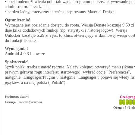
• opcja uniemożliwienia odinstalowania programu poprzez aktywowanie go 
administratora urządzenia,
• bardzo ładny, estetyczny interfejs inspirowany Material Design.
Ograniczenia!
Wymagane jest posiadanie dostępu do roota. Wersja Donate kosztuje 9,59 zł 
daje kilka dodatkowych funkcji (np. statystyki i historię logów). Wersja
Unlocker kosztuje 6,29 zł i jest to klucz otwierający w darmowej wersji dos
do funkcji Donate.
Wymagania!
Android 4.0.3 i nowsze
Spolszczenie!
Język polski trzeba ustawić ręcznie. Należy kolejno: otworzyć menu (ikona
prawym górnym rogu interfejsu startowego), wybrać opcję "Preferences",
następnie "Languages/Plugins", następnie "Languages"; pojawi się wtedy lis
języków, a na niej polski ("Polish").
Producent
:
ukpriya
Oceń pro
Licencja
: Freeware (darmowa)
Ocena:
5
(
1
gł