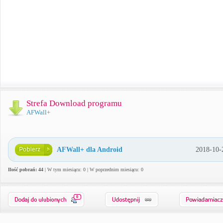
Strefa Download programu
AFWall+
AFWall+ dla Android
2018-10-
Ilość pobrań: 44
| W tym miesiącu: 0 | W poprzednim miesiącu: 0
0