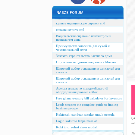
купить медицинскую справку спб
справки купить спб
Водительская справка с психиатром и
наркологом цена
Преимущества эмолента для сухой и
чувствительной кожи
Заказать строительство частного дома
Строительство домов под ключ в Москве
Широкий выбор оснащения и запчастей для
станков
Широкий выбор оснащения и запчастей для
станков
Аренда звукового и диджейского dj
оборудования pioneer в Мос
Free ghana treasury bill calculator for investors
Leads scraper: the complete guide to finding
business prospe
Kokienak: panduan singkat untuk pemula
(j
Login kokitoto tanpa masalah
ła
Koki toto: solusi akses mudah
Na