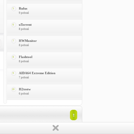
Rufus
5
9 pobrań
uTorrent
6
8 pobrań
HWMonitor
7
8 pobrań
Flashtool
8
8 pobrań
AIDA64 Extreme Edition
9
7 pobrań
H2testw
10
6 pobrań