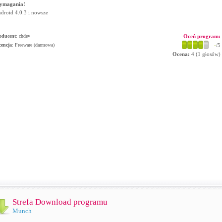
ymagania!
droid 4.0.3 i nowsze
oducent
:
chdev
Oceń program:
cencja
: Freeware (darmowa)
-
/5
Ocena:
4
(
1
głosów)
Strefa Download programu
Munch