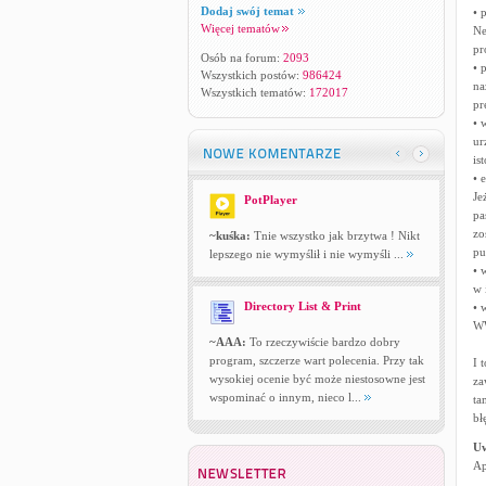
Dodaj swój temat
• 
Więcej tematów
Ne
pr
Osób na forum:
2093
• 
Wszystkich postów:
986424
na
Wszystkich tematów:
172017
pr
• 
ur
is
• 
Je
PotPlayer
pa
zo
~kuśka:
Tnie wszystko jak brzytwa ! Nikt
pu
lepszego nie wymyślił i nie wymyśli ...
• 
w 
Directory List & Print
• 
WW
~AAA:
To rzeczywiście bardzo dobry
program, szczerze wart polecenia. Przy tak
I 
wysokiej ocenie być może niestosowne jest
za
wspominać o innym, nieco l...
ta
bł
U
Ap