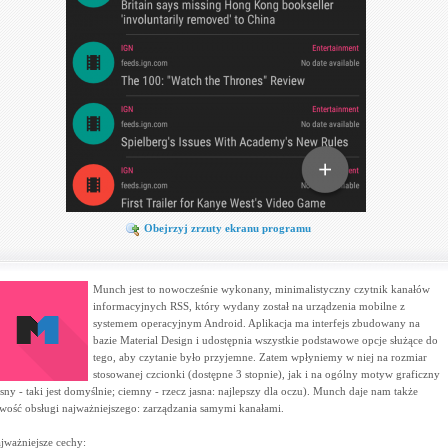
Obejrzyj zrzuty ekranu programu
Munch jest to nowocześnie wykonany, minimalistyczny czytnik kanałów
informacyjnych RSS, który wydany został na urządzenia mobilne z
systemem operacyjnym Android. Aplikacja ma interfejs zbudowany na
bazie Material Design i udostępnia wszystkie podstawowe opcje służące do
tego, aby czytanie było przyjemne. Zatem wpłyniemy w niej na rozmiar
stosowanej czcionki (dostępne 3 stopnie), jak i na ogólny motyw graficzny
asny - taki jest domyślnie; ciemny - rzecz jasna: najlepszy dla oczu). Munch daje nam także
twość obsługi najważniejszego: zarządzania samymi kanałami.
jważniejsze cechy: