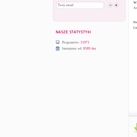
W
An
Pr
Li
Programów:
11971
Istniejemy od:
8589 dni