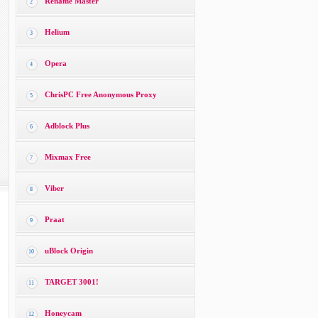
Rename Master
2
Helium
3
Opera
4
ChrisPC Free Anonymous Proxy
5
Adblock Plus
6
Mixmax Free
7
Viber
8
Praat
9
uBlock Origin
10
TARGET 3001!
11
Honeycam
12