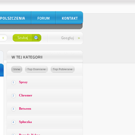
Spray
1
Chromer
2
Between
3
Spłuczka
4