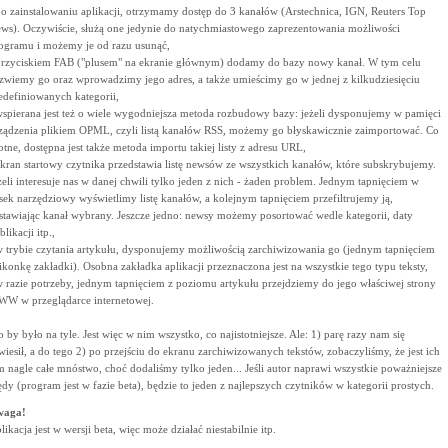
po zainstalowaniu aplikacji, otrzymamy dostęp do 3 kanałów (Arstechnica, IGN, Reuters Top
ws). Oczywiście, służą one jedynie do natychmiastowego zaprezentowania możliwości
ogramu i możemy je od razu usunąć,
przyciskiem FAB ("plusem" na ekranie głównym) dodamy do bazy nowy kanał. W tym celu
zwiemy go oraz wprowadzimy jego adres, a także umieścimy go w jednej z kilkudziesięciu
edefiniowanych kategorii,
wspierana jest też o wiele wygodniejsza metoda rozbudowy bazy: jeżeli dysponujemy w pamięci
ządzenia plikiem OPML, czyli listą kanałów RSS, możemy go błyskawicznie zaimportować. Co
totne, dostępna jest także metoda importu takiej listy z adresu URL,
ekran startowy czytnika przedstawia listę newsów ze wszystkich kanałów, które subskrybujemy.
żeli interesuje nas w danej chwili tylko jeden z nich - żaden problem. Jednym tapnięciem w
sek narzędziowy wyświetlimy listę kanałów, a kolejnym tapnięciem przefiltrujemy ją,
stawiając kanał wybrany. Jeszcze jedno: newsy możemy posortować wedle kategorii, daty
blikacji itp.,
w trybie czytania artykułu, dysponujemy możliwością zarchiwizowania go (jednym tapnięciem
ikonkę zakładki). Osobna zakładka aplikacji przeznaczona jest na wszystkie tego typu teksty,
w razie potrzeby, jednym tapnięciem z poziomu artykułu przejdziemy do jego właściwej strony
W w przeglądarce internetowej.
to by było na tyle. Jest więc w nim wszystko, co najistotniejsze. Ale: 1) parę razy nam się
wiesił, a do tego 2) po przejściu do ekranu zarchiwizowanych tekstów, zobaczyliśmy, że jest ich
m nagle całe mnóstwo, choć dodaliśmy tylko jeden... Jeśli autor naprawi wszystkie poważniejsze
ędy (program jest w fazie beta), będzie to jeden z najlepszych czytników w kategorii prostych.
waga!
likacja jest w wersji beta, więc może działać niestabilnie itp.