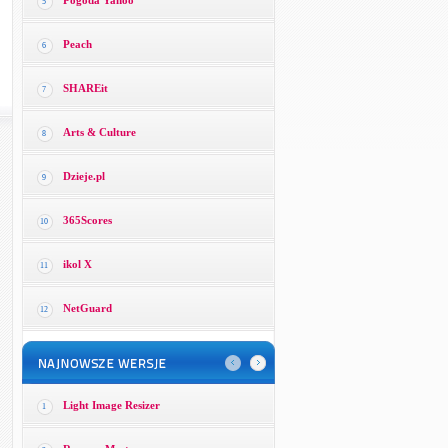
Pogoda Yahoo
5
Peach
6
SHAREit
7
Arts & Culture
8
Dzieje.pl
9
365Scores
10
ikol X
11
NetGuard
12
Light Image Resizer
1