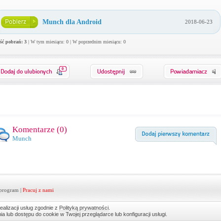
Munch dla Android
2018-06-23
ość pobrań: 3
| W tym miesiącu: 0 | W poprzednim miesiącu: 0
0
Komentarze (
0
)
Munch
program
|
Pracuj z nami
ealizacji usług zgodnie z
Polityką prywatności
.
lub dostępu do cookie w Twojej przeglądarce lub konfiguracji usługi.