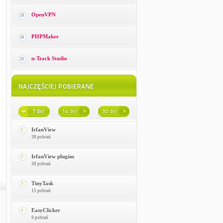
OpenVPN
23
PHPMaker
24
n-Track Studio
25
IrfanView
1
38 pobrań
IrfanView plugins
2
38 pobrań
TinyTask
3
15 pobrań
EasyClicker
4
9 pobrań