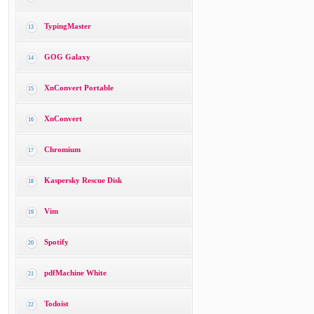
TypingMaster
13
GOG Galaxy
14
XnConvert Portable
15
XnConvert
16
Chromium
17
Kaspersky Rescue Disk
18
Vim
19
Spotify
20
pdfMachine White
21
Todoist
22