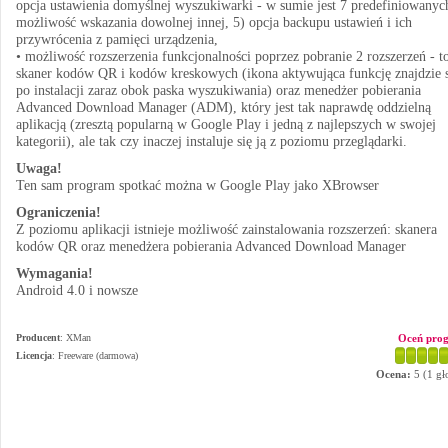
opcja ustawienia domyślnej wyszukiwarki - w sumie jest 7 predefiniowanyc
możliwość wskazania dowolnej innej, 5) opcja backupu ustawień i ich
przywrócenia z pamięci urządzenia,
• możliwość rozszerzenia funkcjonalności poprzez pobranie 2 rozszerzeń - t
skaner kodów QR i kodów kreskowych (ikona aktywująca funkcję znajdzie s
po instalacji zaraz obok paska wyszukiwania) oraz menedżer pobierania
Advanced Download Manager (ADM), który jest tak naprawdę oddzielną
aplikacją (zresztą popularną w Google Play i jedną z najlepszych w swojej
kategorii), ale tak czy inaczej instaluje się ją z poziomu przeglądarki.
Uwaga!
Ten sam program spotkać można w Google Play jako XBrowser
Ograniczenia!
Z poziomu aplikacji istnieje możliwość zainstalowania rozszerzeń: skanera
kodów QR oraz menedżera pobierania Advanced Download Manager
Wymagania!
Android 4.0 i nowsze
Producent
:
XMan
Oceń pro
Licencja
: Freeware (darmowa)
Ocena:
5
(
1
gł