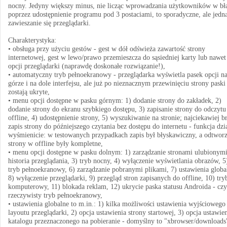
nocny. Jedyny większy minus, nie licząc wprowadzania użytkowników w bł
poprzez udostępnienie programu pod 3 postaciami, to sporadyczne, ale jedn
zawieszanie się przeglądarki.
Charakterystyka:
• obsługa przy użyciu gestów - gest w dół odświeża zawartość strony
internetowej, gest w lewo/prawo przemieszcza do sąsiedniej karty lub nawet
opcji przeglądarki (naprawdę doskonałe rozwiązanie!),
• automatyczny tryb pełnoekranowy - przeglądarka wyświetla pasek opcji n
górze i na dole interfejsu, ale już po nieznacznym przewinięciu strony paski 
zostają ukryte,
• menu opcji dostępne w pasku górnym: 1) dodanie strony do zakładek, 2)
dodanie strony do ekranu szybkiego dostępu, 3) zapisanie strony do odczytu
offline, 4) udostępnienie strony, 5) wyszukiwanie na stronie; najciekawiej b
zapis strony do późniejszego czytania bez dostępu do internetu - funkcja dzi
wyśmienicie: w testowanych przypadkach zapis był błyskawiczny, a odtwor
strony w offline były kompletne,
• menu opcji dostępne w pasku dolnym: 1) zarządzanie stronami ulubionymi
historia przeglądania, 3) tryb nocny, 4) wyłączenie wyświetlania obrazów, 5
tryb pełnoekranowy, 6) zarządzanie pobranymi plikami, 7) ustawienia globa
8) wyłączenie przeglądarki, 9) przegląd stron zapisanych do offline, 10) try
komputerowy, 11) blokada reklam, 12) ukrycie paska statusu Androida - czy
rzeczywisty tryb pełnoekranowy,
• ustawienia globalne to m.in.: 1) kilka możliwości ustawienia wyjściowego
layoutu przeglądarki, 2) opcja ustawienia strony startowej, 3) opcja ustawie
katalogu przeznaczonego na pobieranie - domyślny to "xbrowser/downloads"