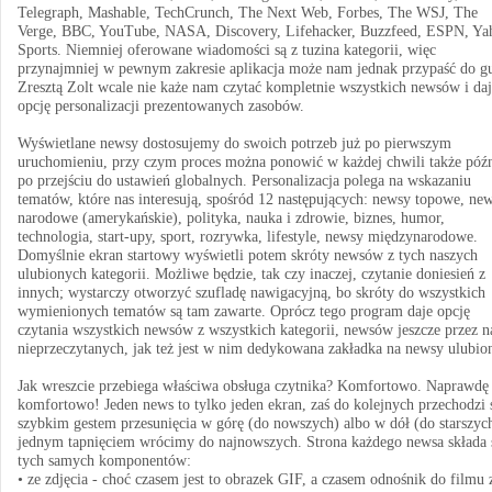
Telegraph, Mashable, TechCrunch, The Next Web, Forbes, The WSJ, The
Verge, BBC, YouTube, NASA, Discovery, Lifehacker, Buzzfeed, ESPN, Ya
Sports. Niemniej oferowane wiadomości są z tuzina kategorii, więc
przynajmniej w pewnym zakresie aplikacja może nam jednak przypaść do gu
Zresztą Zolt wcale nie każe nam czytać kompletnie wszystkich newsów i da
opcję personalizacji prezentowanych zasobów.
Wyświetlane newsy dostosujemy do swoich potrzeb już po pierwszym
uruchomieniu, przy czym proces można ponowić w każdej chwili także późn
po przejściu do ustawień globalnych. Personalizacja polega na wskazaniu
tematów, które nas interesują, spośród 12 następujących: newsy topowe, ne
narodowe (amerykańskie), polityka, nauka i zdrowie, biznes, humor,
technologia, start-upy, sport, rozrywka, lifestyle, newsy międzynarodowe.
Domyślnie ekran startowy wyświetli potem skróty newsów z tych naszych
ulubionych kategorii. Możliwe będzie, tak czy inaczej, czytanie doniesień z
innych; wystarczy otworzyć szufladę nawigacyjną, bo skróty do wszystkich
wymienionych tematów są tam zawarte. Oprócz tego program daje opcję
czytania wszystkich newsów z wszystkich kategorii, newsów jeszcze przez n
nieprzeczytanych, jak też jest w nim dedykowana zakładka na newsy ulubio
Jak wreszcie przebiega właściwa obsługa czytnika? Komfortowo. Naprawdę
komfortowo! Jeden news to tylko jeden ekran, zaś do kolejnych przechodzi 
szybkim gestem przesunięcia w górę (do nowszych) albo w dół (do starszyc
jednym tapnięciem wrócimy do najnowszych. Strona każdego newsa składa s
tych samych komponentów:
• ze zdjęcia - choć czasem jest to obrazek GIF, a czasem odnośnik do filmu 