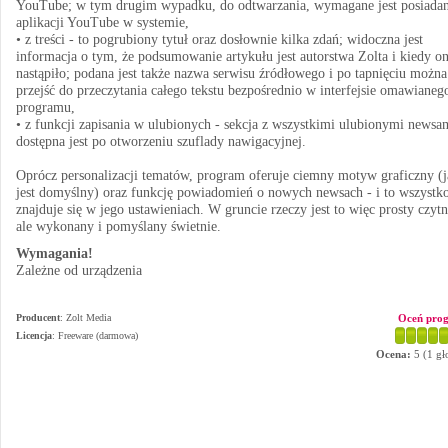
YouTube; w tym drugim wypadku, do odtwarzania, wymagane jest posiadan
aplikacji YouTube w systemie,
• z treści - to pogrubiony tytuł oraz dosłownie kilka zdań; widoczna jest
informacja o tym, że podsumowanie artykułu jest autorstwa Zolta i kiedy o
nastąpiło; podana jest także nazwa serwisu źródłowego i po tapnięciu można
przejść do przeczytania całego tekstu bezpośrednio w interfejsie omawianeg
programu,
• z funkcji zapisania w ulubionych - sekcja z wszystkimi ulubionymi newsa
dostępna jest po otworzeniu szuflady nawigacyjnej.
Oprócz personalizacji tematów, program oferuje ciemny motyw graficzny (j
jest domyślny) oraz funkcję powiadomień o nowych newsach - i to wszystk
znajduje się w jego ustawieniach. W gruncie rzeczy jest to więc prosty czytn
ale wykonany i pomyślany świetnie.
Wymagania!
Zależne od urządzenia
Producent
:
Zolt Media
Oceń pro
Licencja
: Freeware (darmowa)
Ocena:
5
(
1
gł