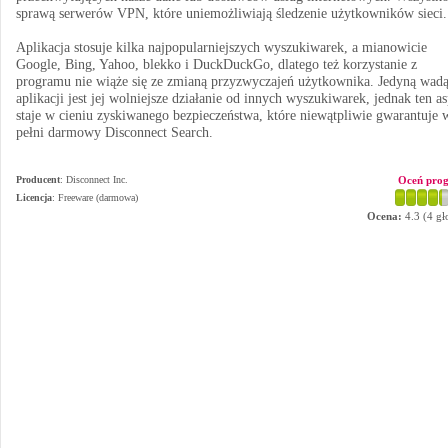
sprawą serwerów VPN, które uniemożliwiają śledzenie użytkowników sieci.
Aplikacja stosuje kilka najpopularniejszych wyszukiwarek, a mianowicie
Google, Bing, Yahoo, blekko i DuckDuckGo, dlatego też korzystanie z
programu nie wiąże się ze zmianą przyzwyczajeń użytkownika. Jedyną wad
aplikacji jest jej wolniejsze działanie od innych wyszukiwarek, jednak ten a
staje w cieniu zyskiwanego bezpieczeństwa, które niewątpliwie gwarantuje 
pełni darmowy Disconnect Search.
Producent
:
Disconnect Inc.
Oceń pro
Licencja
: Freeware (darmowa)
Ocena:
4.3
(
4
gł