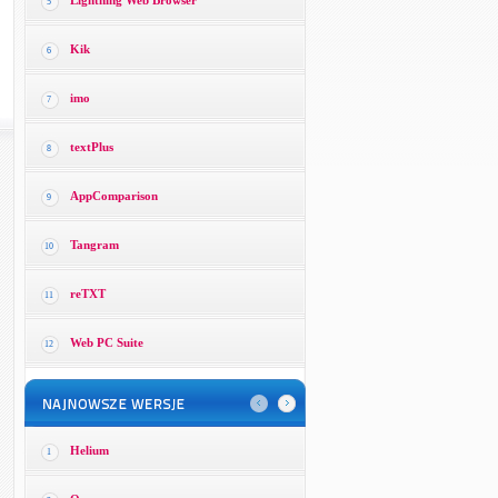
Lightning Web Browser
5
Kik
6
imo
7
textPlus
8
AppComparison
9
Tangram
10
reTXT
11
Web PC Suite
12
Helium
1