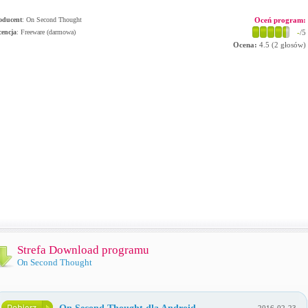
oducent
:
On Second Thought
Oceń program:
cencja
: Freeware (darmowa)
-
/5
Ocena:
4.5
(
2
głosów)
Strefa Download programu
On Second Thought