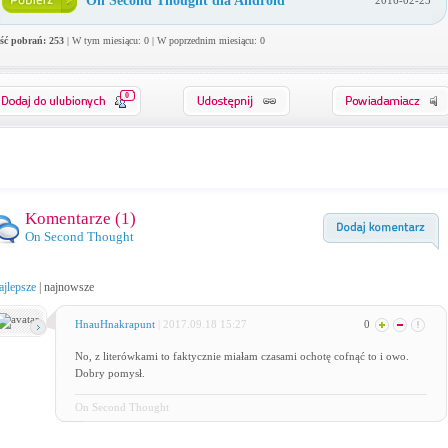
On Second Thought dla Android
2016-02-23
ość pobrań: 253
| W tym miesiącu: 0 | W poprzednim miesiącu: 0
0
Komentarze (
1
)
On Second Thought
ajlepsze
|
najnowsze
HnauHnakrapunt
| 2017.09.18 15:27
0
No, z literówkami to faktycznie miałam czasami ochotę cofnąć to i owo.
Dobry pomysł.
On Second Thought