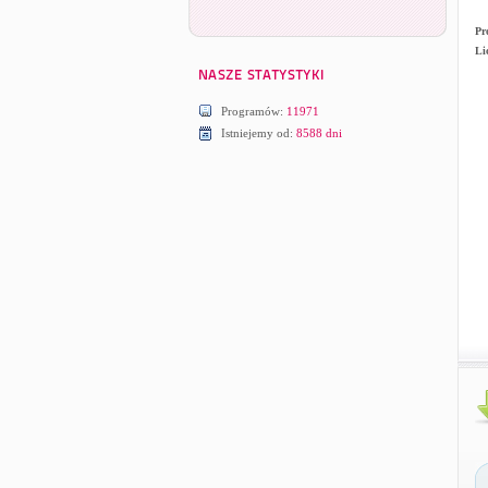
Pr
Li
Programów:
11971
Istniejemy od:
8588 dni