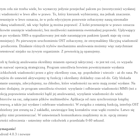
tym celu nie trzeba wiele, bo wystarczy jedynie przejechać palcem po (teoretycznie) wysłanej
ż wiadomości w lewo albo w prawo. To, który kierunek wybierzemy, ma jednak znaczenie.
zesunięcie w lewo oznacza, że w polu edycyjnym ponownie zobaczymy naszą nieomalże
słaną wiadomość, tak więc będzie ją można poprawić. Z kolei przesunięcie w prawo oznacza
łkowite usunięcie wiadomości, bez możliwości naniesienia ewentualnej poprawki. Upływający
as po wysłaniu SMS-a sygnalizowany jest stale narastającym paskiem (pasek staje się coraz
emniejszy). Po pierwszym uruchomieniu OST zobaczymy, że otrzymaliśmy fikcyjną wiadomość
 producenta. Działanie różnych trybów mechanizmu anulowania możemy więc natychmiast
zetestować niejako na żywym organizmie. Z pewnością ją opanujemy.
żeli tę funkcję anulowania określimy mianem operacji taktycznej - to jest też coś, co wypada
m nazwać operacją strategiczną. Program umożliwia bowiem powstrzymanie wysłania
kichkolwiek wiadomości przez z góry określony czas, np. popołudnie i wieczór - aż do rana. Po
zejściu do ustawień aktywujemy tę funkcję i określamy dokładny czas od-do. Gdy blokada
stanie usunięta, zdecydujemy, na chłodno, które wiadomości na serio mają zostać wysłane. Na
niec dodajmy, że program umożliwia również: wysyłanie i odbieranie wiadomości MMS (też z
nkcją poprawienia wiadomości bądź jej anulowania), wysyłanie wiadomości do wielu
biorców na raz, załączanie plików multimediów. Aplikacja od razu synchronizuje książkę
resową, a także już wysłane i odebrane wiadomości. W związku z ostatnią funkcją, interfejs OST
dzielony jest zresztą na 2 zakładki, zawierające listę kontaktów oraz wątki rozmów. Łatwo się
ędzy nimi przemieszczać. W ustawieniach komunikatora znajdziemy m.in. opcję zmiany
rtości odroczenia - ustawimy sobie cokolwiek z przedziału 0-60 sekund.
ymagania!
droid 4.0.3 i nowsze