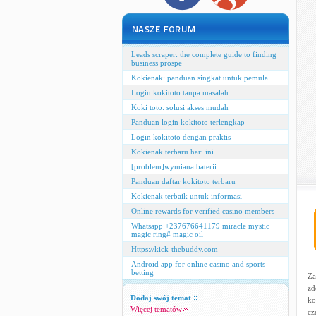
Leads scraper: the complete guide to finding
business prospe
Kokienak: panduan singkat untuk pemula
Login kokitoto tanpa masalah
Koki toto: solusi akses mudah
Panduan login kokitoto terlengkap
Login kokitoto dengan praktis
Kokienak terbaru hari ini
[problem]wymiana baterii
Panduan daftar kokitoto terbaru
Kokienak terbaik untuk informasi
Online rewards for verified casino members
Whatsapp +237676641179 miracle mystic
magic ring# magic oil
Https://kick-thebuddy.com
Android app for online casino and sports
betting
Za
zd
Dodaj swój temat
ko
Więcej tematów
cz