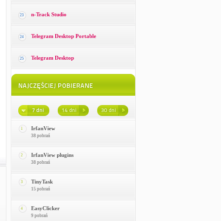
n-Track Studio
23
Telegram Desktop Portable
24
Telegram Desktop
25
IrfanView
1
38 pobrań
IrfanView plugins
2
38 pobrań
TinyTask
3
15 pobrań
EasyClicker
4
9 pobrań