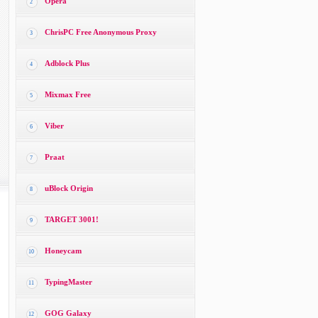
Opera
2
ChrisPC Free Anonymous Proxy
3
Adblock Plus
4
Mixmax Free
5
Viber
6
Praat
7
uBlock Origin
8
TARGET 3001!
9
Honeycam
10
TypingMaster
11
GOG Galaxy
12