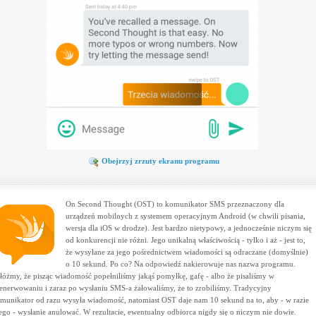
Obejrzyj zrzuty ekranu programu
On Second Thought (OST) to komunikator SMS przeznaczony dla
urządzeń mobilnych z systemem operacyjnym Android (w chwili pisania,
wersja dla iOS w drodze). Jest bardzo nietypowy, a jednocześnie niczym się
od konkurencji nie różni. Jego unikalną właściwością - tylko i aż - jest to,
że wysyłane za jego pośrednictwem wiadomości są odraczane (domyślnie)
o 10 sekund. Po co? Na odpowiedź nakierowuje nas nazwa programu.
łóżmy, że pisząc wiadomość popełniliśmy jakąś pomyłkę, gafę - albo że pisaliśmy w
enerwowaniu i zaraz po wysłaniu SMS-a żałowaliśmy, że to zrobiliśmy. Tradycyjny
munikator od razu wysyła wiadomość, natomiast OST daje nam 10 sekund na to, aby - w razie
ego - wysłanie anulować. W rezultacie, ewentualny odbiorca nigdy się o niczym nie dowie.