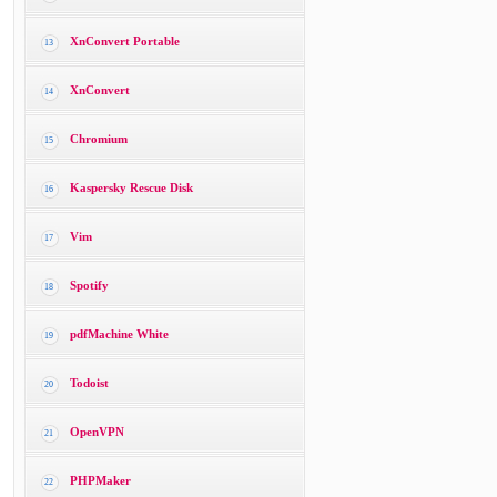
XnConvert Portable
13
XnConvert
14
Chromium
15
Kaspersky Rescue Disk
16
Vim
17
Spotify
18
pdfMachine White
19
Todoist
20
OpenVPN
21
PHPMaker
22