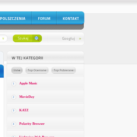
Apple Music
1
MovieDay
2
KATZ
3
Polarity Browser
4