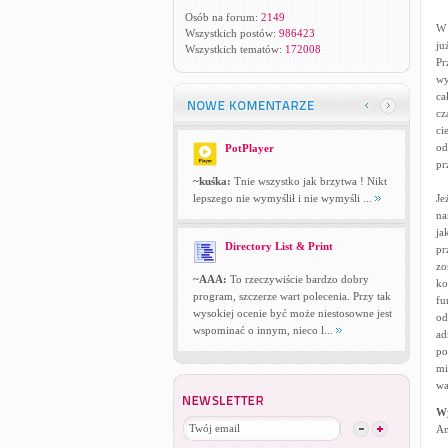
Osób na forum:
2149
W 
Wszystkich postów:
986423
ju
Wszystkich tematów:
172008
Pr
wy
ca
cz
ci
od
PotPlayer
pr
~kuśka:
Tnie wszystko jak brzytwa ! Nikt
lepszego nie wymyślił i nie wymyśli ...
Je
na
ja
Directory List & Print
pr
zo
~AAA:
To rzeczywiście bardzo dobry
ko
program, szczerze wart polecenia. Przy tak
fu
wysokiej ocenie być może niestosowne jest
od
wspominać o innym, nieco l...
ad
po
mi
wa
W
An