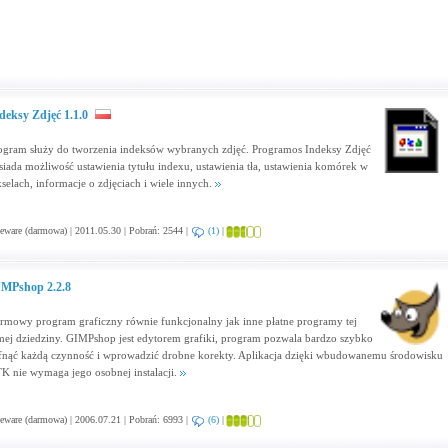
deksy Zdjęć 1.1.0
ogram służy do tworzenia indeksów wybranych zdjęć. Programos Indeksy Zdjęć
siada możliwość ustawienia tytułu indexu, ustawienia tła, ustawienia komórek w
kselach, informacje o zdjęciach i wiele innych.
eware (darmowa) | 2011.05.30 | Pobrań: 2544 |
(1)
|
MPshop 2.2.8
rmowy program graficzny równie funkcjonalny jak inne płatne programy tej
mej dziedziny. GIMPshop jest edytorem grafiki, program pozwala bardzo szybko
fnąć każdą czynność i wprowadzić drobne korekty. Aplikacja dzięki wbudowanemu środowisku
K nie wymaga jego osobnej instalacji.
eware (darmowa) | 2006.07.21 | Pobrań: 6993 |
(6)
|