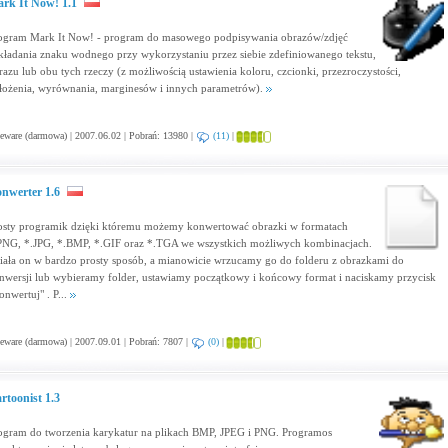
rk It Now! 1.1
ogram Mark It Now! - program do masowego podpisywania obrazów/zdjęć
kładania znaku wodnego przy wykorzystaniu przez siebie zdefiniowanego tekstu,
razu lub obu tych rzeczy (z możliwością ustawienia koloru, czcionki, przezroczystości,
łożenia, wyrównania, marginesów i innych parametrów).
eware (darmowa) | 2007.06.02 | Pobrań: 13980 |
(11)
|
nwerter 1.6
osty programik dzięki któremu możemy konwertować obrazki w formatach
PNG, *.JPG, *.BMP, *.GIF oraz *.TGA we wszystkich możliwych kombinacjach.
iała on w bardzo prosty sposób, a mianowicie wrzucamy go do folderu z obrazkami do
nwersji lub wybieramy folder, ustawiamy początkowy i końcowy format i naciskamy przycisk
onwertuj" . P...
eware (darmowa) | 2007.09.01 | Pobrań: 7807 |
(0)
|
rtoonist 1.3
ogram do tworzenia karykatur na plikach BMP, JPEG i PNG. Programos