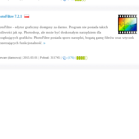
otoFiltre 7.2.1
otoFiltre - edytor graficzny dostępny za darmo. Program nie posiada takich
żliwości jak np. Photoshop, ale może być doskonałym narzędziem dla
czątkujących grafików. PhotoFiltre posiada sporo narzędzi, bogatą gamę filtrów oraz wtyczek
zszerzających funkcjonalność.
eware (darmowa) | 2015.03.01 | Pobrań: 311745 |
(176)
|