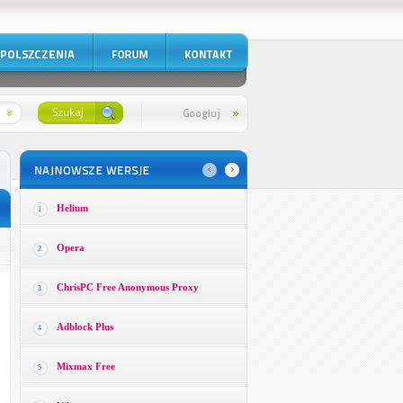
Helium
1
Opera
2
ChrisPC Free Anonymous Proxy
3
Adblock Plus
4
Mixmax Free
5