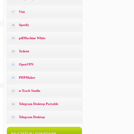
Vim
17
Spotify
18
pdfMachine White
19
Todoist
20
OpenVPN
21
PHPMaker
22
n-Track Studio
23
Telegram Desktop Portable
24
Telegram Desktop
25