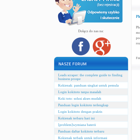
Ph
Ph
Dołącz do nas na:
mo
po
ro
Fre
Leads scraper: the complete guide to finding
business prospe
Kokienak: panduan singkat untuk pemula
Login kokitoto tanpa masalah
Koki toto: solusi akses mudah
Panduan login kokitoto terlengkap
Login kokitoto dengan praktis
Kokienak terbaru hari ini
[problem]wymiana baterii
Panduan daftar kokitoto terbaru
Kokienak terbaik untuk informasi