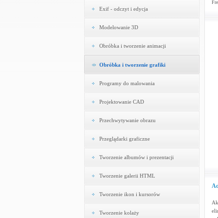
Fre
Exif - odczyt i edycja
Modelowanie 3D
Obróbka i tworzenie animacji
Obróbka i tworzenie grafiki
Programy do malowania
Projektowanie CAD
Przechwytywanie obrazu
Przeglądarki graficzne
Tworzenie albumów i prezentacji
Tworzenie galerii HTML
Ad
Tworzenie ikon i kursorów
Ak
el
Tworzenie kolaży