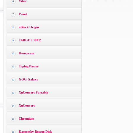
Viber
6
Praat
7
uBlock Origin
8
TARGET 3001!
9
Honeycam
10
TypingMaster
11
GOG Galaxy
12
XnConvert Portable
13
XnConvert
14
Chromium
15
Kaspersky Rescue Disk
16