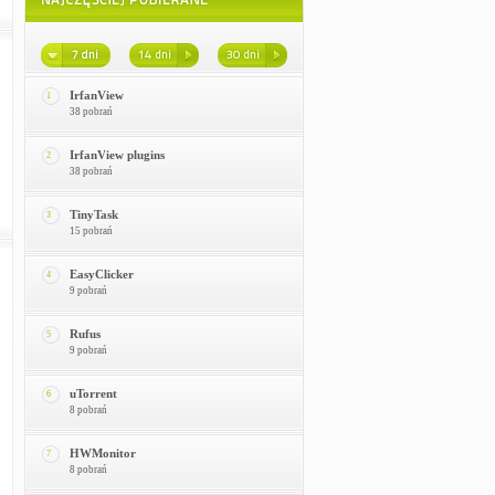
IrfanView
1
38 pobrań
IrfanView plugins
2
38 pobrań
TinyTask
3
15 pobrań
EasyClicker
4
9 pobrań
Rufus
5
9 pobrań
uTorrent
6
8 pobrań
HWMonitor
7
8 pobrań