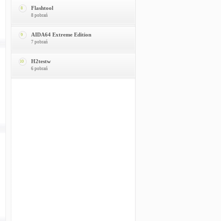
Flashtool
8
8 pobrań
AIDA64 Extreme Edition
9
7 pobrań
H2testw
10
6 pobrań