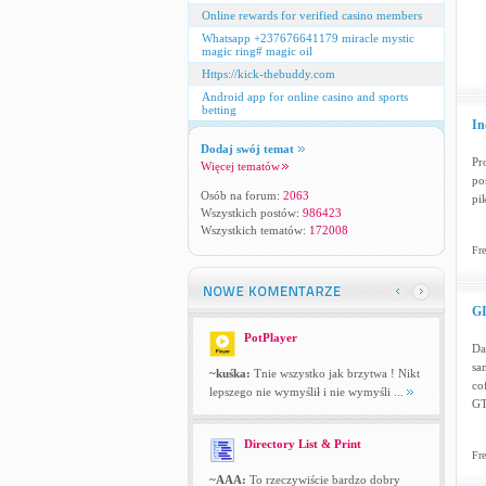
Online rewards for verified casino members
Whatsapp +237676641179 miracle mystic
magic ring# magic oil
Https://kick-thebuddy.com
Android app for online casino and sports
betting
In
Dodaj swój temat
Pr
Więcej tematów
po
Osób na forum:
2063
pi
Wszystkich postów:
986423
Wszystkich tematów:
172008
Fre
GI
PotPlayer
Da
sa
~kuśka:
Tnie wszystko jak brzytwa ! Nikt
co
lepszego nie wymyślił i nie wymyśli ...
GT
Directory List & Print
Fre
~AAA:
To rzeczywiście bardzo dobry