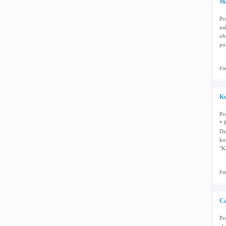
Ma
Pr
na
ob
po
Fre
Ko
Pr
*.
Dz
ko
"K
Fre
Ca
Pr