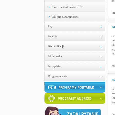
pe
Tworzenie obrazów HDR
Fre
Zdjęcia panoramiczne
Gry
GI
Gi
Internet
ra
Pa
Komunikacja
wt
m.
Multimedia
Fre
Narzędzia
Programowanie
Pa
Pa
Wa
(m
ja
Fre