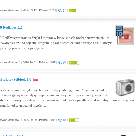
eware (darmowa) | 2006.09.12 | Pobrań: 7223 |
(7)
|
0 RedEyes 3.2
0 RedEyes programos dzięki któremu w łatwy sposób pozbędziemy się efektu
erwonych oczu na zdjęciu. Program posiada również inne funkcje dzięki którym
epszymy jakość naszego zdjęcia.
eware (darmowa) | 2010.10.21 | Pobrań: 1095 |
(0)
|
lkulator odbitek 1.0
siadacze aparatów cyfrowych często zadają sobie pytanie: "Jaka maksymalną
bitkę mogę wykonać dysponując aparatem wyposażonym w matryce np. 3,2
ix". Z pomocą przyjdzie im Kalkulator odbitek, który przeliczy maksymalny rozmiar zdjęcia w
leżności od wymaganej jakości.
eware (darmowa) | 2006.09.09 | Pobrań: 1004 |
(0)
|