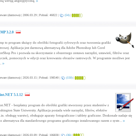
łną wersją anglojęzyczną.
eware (darmowa) | 2006.03.29 | Pobrań: 46822 |
(54)
|
MP 3.2.0
mp to program służący do obróbki fotografii cyfrowych oraz tworzenia grafiki
strowej. Aplikacja jest darmową alternatywą dla Adobe Photoshop lub Corel
intShop Pro i pozwala na skorzystanie z obszernego zestawu narzędzi, ustawień, filtrów oraz
yczek, pomocnych w edycji oraz kreowaniu obrazów rastrowych. W programie możliwe jest
..
eware (darmowa) | 2026.03.15 | Pobrań: 198540 |
(150)
|
int.NET 5.1.12
int.NET - bezpłatny program do obróbki grafiki stworzony przez studentów z
shington State Uniwersity. Aplikacja posiada wiele narzędzi, filtrów, efektów
.in. obsługę warstw), obsługuje aparaty fotograficzne i tablety graficzne. Doskonale nadaje się
ko alternatywa dla standardowego programu graficznego instalowanego razem z syste...
eware (darmowa) | 2026.03.09 | Pobrań: 106838 |
(36)
|