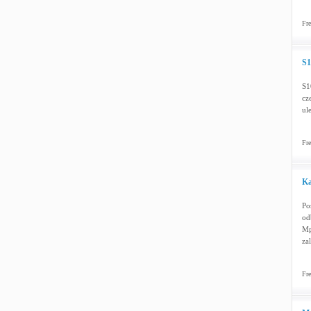
Fre
S1
S1
cz
ul
Fre
Ka
Po
od
Mp
za
Fre