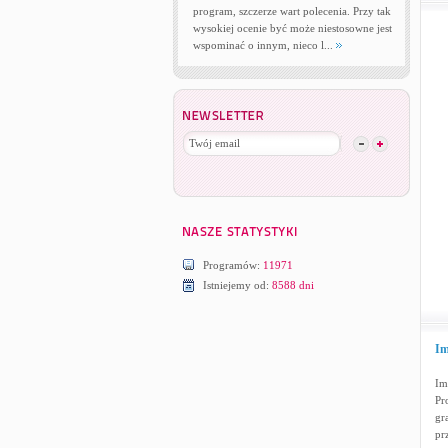
program, szczerze wart polecenia. Przy tak
wysokiej ocenie być może niestosowne jest
wspominać o innym, nieco l...
Programów:
11971
Istniejemy od:
8588 dni
Im
Im
Pr
gr
pr