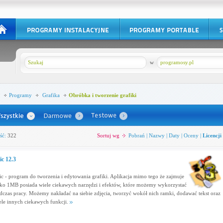
w
programosy.pl
Programy
Grafika
Obróbka i tworzenie grafiki
ść:
322
Sortuj wg
Pobrań
|
Nazwy
|
Daty
|
Oceny
|
Licencji
ic 12.3
ic - program do tworzenia i edytowania grafiki. Aplikacja mimo tego że zajmuje
lko 1MB posiada wiele ciekawych narzędzi i efektów, które możemy wykorzystać
dczas pracy. Możemy nakładać na siebie zdjęcia, tworzyć wokół nich ramki, dodawać tekst oraz
ele innych ciekawych funkcji.