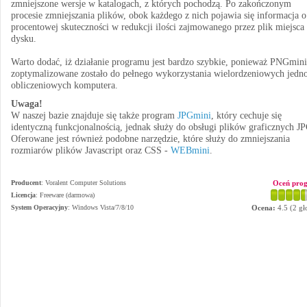
zmniejszone wersje w katalogach, z których pochodzą. Po zakończonym
procesie zmniejszania plików, obok każdego z nich pojawia się informacja o
procentowej skuteczności w redukcji ilości zajmowanego przez plik miejsca
dysku.
Warto dodać, iż działanie programu jest bardzo szybkie, ponieważ PNGmini
zoptymalizowane zostało do pełnego wykorzystania wielordzeniowych jedno
obliczeniowych komputera.
Uwaga!
W naszej bazie znajduje się także program
JPGmini
, który cechuje się
identyczną funkcjonalnością, jednak służy do obsługi plików graficznych J
Oferowane jest również podobne narzędzie, które służy do zmniejszania
rozmiarów plików Javascript oraz CSS -
WEBmini
.
Producent
:
Voralent Computer Solutions
Oceń pro
Licencja
: Freeware (darmowa)
System Operacyjny
:
Windows Vista/7/8/10
Ocena:
4.5
(
2
gł