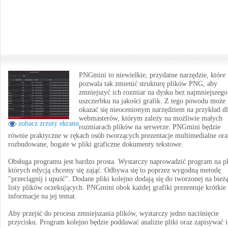
PNGmini to niewielkie, przydatne narzędzie, które
pozwala tak zmienić strukturę plików PNG, aby
zmniejszyć ich rozmiar na dysku bez najmniejszego
uszczerbku na jakości grafik. Z tego powodu może
okazać się nieocenionym narzędziem na przykład d
webmasterów, którym zależy na możliwie małych
zobacz zrzuty ekranu
rozmiarach plików na serwerze. PNGmini będzie
równie praktyczne w rękach osób tworzących prezentacje multimedialne ora
rozbudowane, bogate w pliki graficzne dokumenty tekstowe.
Obsługa programu jest bardzo prosta. Wystarczy naprowadzić program na pl
których edycją chcemy się zająć. Odbywa się to poprzez wygodną metodę
"przeciągnij i upuść". Dodane pliki kolejno dodają się do tworzonej na bież
listy plików oczekujących. PNGmini obok każdej grafiki prezentuje krótkie
informacje na jej temat.
Aby przejść do procesu zmniejszania plików, wystarczy jedno naciśnięcie
przycisku. Program kolejno będzie poddawać analizie pliki oraz zapisywać 