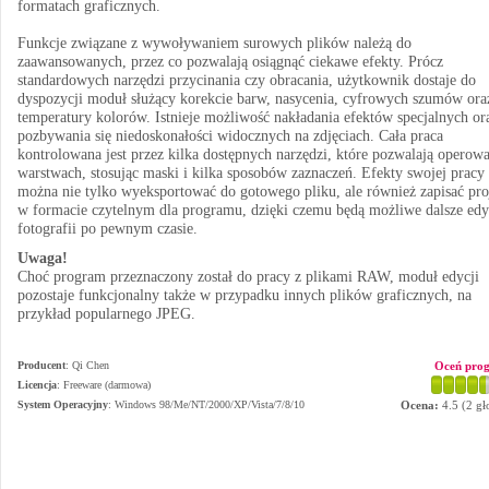
formatach graficznych.
Funkcje związane z wywoływaniem surowych plików należą do
zaawansowanych, przez co pozwalają osiągnąć ciekawe efekty. Prócz
standardowych narzędzi przycinania czy obracania, użytkownik dostaje do
dyspozycji moduł służący korekcie barw, nasycenia, cyfrowych szumów ora
temperatury kolorów. Istnieje możliwość nakładania efektów specjalnych or
pozbywania się niedoskonałości widocznych na zdjęciach. Cała praca
kontrolowana jest przez kilka dostępnych narzędzi, które pozwalają operow
warstwach, stosując maski i kilka sposobów zaznaczeń. Efekty swojej pracy
można nie tylko wyeksportować do gotowego pliku, ale również zapisać pro
w formacie czytelnym dla programu, dzięki czemu będą możliwe dalsze edy
fotografii po pewnym czasie.
Uwaga!
Choć program przeznaczony został do pracy z plikami RAW, moduł edycji
pozostaje funkcjonalny także w przypadku innych plików graficznych, na
przykład popularnego JPEG.
Producent
:
Qi Chen
Oceń pro
Licencja
: Freeware (darmowa)
System Operacyjny
:
Windows 98/Me/NT/2000/XP/Vista/7/8/10
Ocena:
4.5
(
2
gł