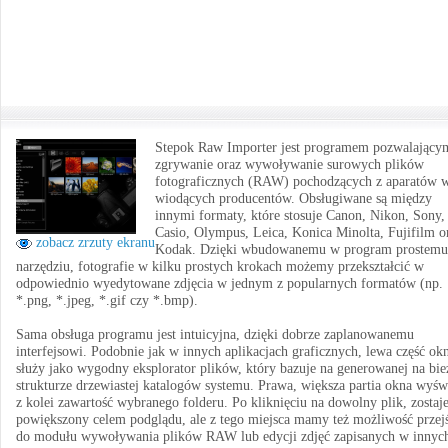
Stepok Raw Importer jest programem pozwalający
zgrywanie oraz wywoływanie surowych plików
fotograficznych (RAW) pochodzących z aparatów w
wiodących producentów. Obsługiwane są między
innymi formaty, które stosuje Canon, Nikon, Sony,
Casio, Olympus, Leica, Konica Minolta, Fujifilm o
zobacz zrzuty ekranu
Kodak. Dzięki wbudowanemu w program prostemu
narzędziu, fotografie w kilku prostych krokach możemy przekształcić w
odpowiednio wyedytowane zdjęcia w jednym z popularnych formatów (np.
*.png, *.jpeg, *.gif czy *.bmp).
Sama obsługa programu jest intuicyjna, dzięki dobrze zaplanowanemu
interfejsowi. Podobnie jak w innych aplikacjach graficznych, lewa część ok
służy jako wygodny eksplorator plików, który bazuje na generowanej na bie
strukturze drzewiastej katalogów systemu. Prawa, większa partia okna wyśw
z kolei zawartość wybranego folderu. Po kliknięciu na dowolny plik, zostaj
powiększony celem podglądu, ale z tego miejsca mamy też możliwość przejś
do modułu wywoływania plików RAW lub edycji zdjęć zapisanych w innyc