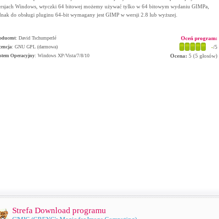
rsjach Windows, wtyczki 64 bitowej możemy używać tylko w 64 bitowym wydaniu GIMPa,
dnak do obsługi pluginu 64-bit wymagany jest GIMP w wersji 2.8 lub wyższej.
oducent
:
David Tschumperlé
Oceń program:
cencja
: GNU GPL (darmowa)
-
/5
stem Operacyjny
:
Windows XP/Vista/7/8/10
Ocena:
5
(
5
głosów)
Strefa Download programu