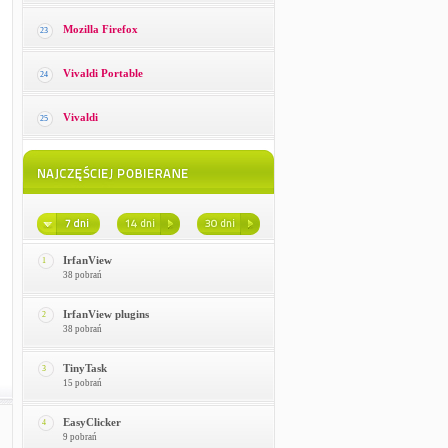
Mozilla Firefox
23
Vivaldi Portable
24
Vivaldi
25
IrfanView
1
38 pobrań
IrfanView plugins
2
38 pobrań
TinyTask
3
15 pobrań
EasyClicker
4
9 pobrań