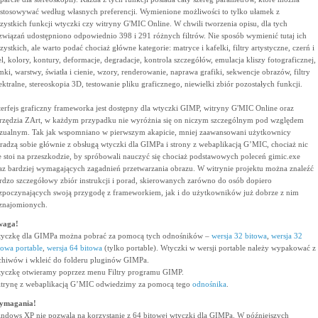
stosowywać według własnych preferencji. Wymienione możliwości to tylko ułamek z
zystkich funkcji wtyczki czy witryny G'MIC Online. W chwili tworzenia opisu, dla tych
związań udostępniono odpowiednio 398 i 291 różnych filtrów. Nie sposób wymienić tutaj ich
zystkich, ale warto podać chociaż główne kategorie: matryce i kafelki, filtry artystyczne, czerń i
el, kolory, kontury, deformacje, degradacje, kontrola szczegółów, emulacja kliszy fotograficznej,
mki, warstwy, światła i cienie, wzory, renderowanie, naprawa grafiki, sekwencje obrazów, filtry
ektralne, stereoskopia 3D, testowanie pliku graficznego, niewielki zbiór pozostałych funkcji.
terfejs graficzny frameworka jest dostępny dla wtyczki GIMP, witryny G'MIC Online oraz
rzędzia ZArt, w każdym przypadku nie wyróżnia się on niczym szczególnym pod względem
zualnym. Tak jak wspomniano w pierwszym akapicie, mniej zaawansowani użytkownicy
radzą sobie głównie z obsługą wtyczki dla GIMPa i strony z webaplikacją G’MIC, chociaż nic
e stoi na przeszkodzie, by spróbowali nauczyć się chociaż podstawowych poleceń gimic.exe
az bardziej wymagających zagadnień przetwarzania obrazu. W witrynie projektu można znaleźć
rdzo szczegółowy zbiór instrukcji i porad, skierowanych zarówno do osób dopiero
zpoczynających swoją przygodę z frameworkiem, jak i do użytkowników już dobrze z nim
znajomionych.
waga!
yczkę dla GIMPa można pobrać za pomocą tych odnośników –
wersja 32 bitowa
,
wersja 32
towa portable
,
wersja 64 bitowa
(tylko portable). Wtyczki w wersji portable należy wypakować z
chiwów i wkleić do folderu pluginów GIMPa.
yczkę otwieramy poprzez menu Filtry programu GIMP.
trynę z webaplikacją G’MIC odwiedzimy za pomocą tego
odnośnika
.
ymagania!
ndows XP nie pozwala na korzystanie z 64 bitowej wtyczki dla GIMPa. W późniejszych