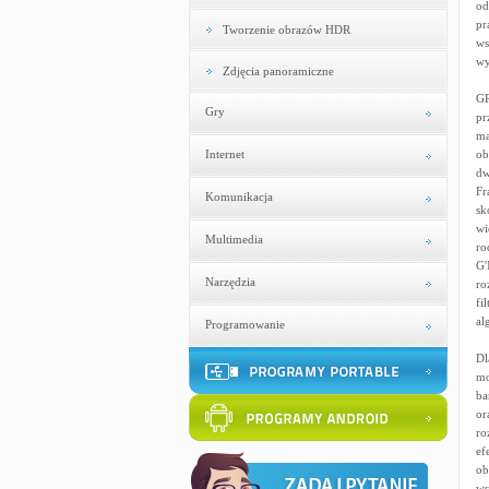
od
pr
Tworzenie obrazów HDR
ws
wy
Zdjęcia panoramiczne
GR
Gry
pr
ma
Internet
ob
dw
Fr
Komunikacja
sk
wi
Multimedia
ro
G'
Narzędzia
ro
fi
al
Programowanie
Dl
mo
ba
or
ro
ef
ob
ws