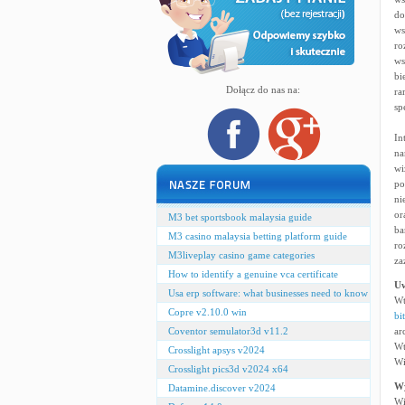
do
ws
ro
ws
bi
Dołącz do nas na:
ra
sp
In
na
wi
po
ni
or
M3 bet sportsbook malaysia guide
ba
M3 casino malaysia betting platform guide
ro
M3liveplay casino game categories
za
How to identify a genuine vca certificate
U
Usa erp software: what businesses need to know
Wt
Copre v2.10.0 win
bi
Coventor semulator3d v11.2
ar
Wt
Crosslight apsys v2024
Wi
Crosslight pics3d v2024 x64
W
Datamine.discover v2024
Wi