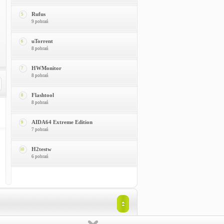
Rufus
5
9 pobrań
uTorrent
6
8 pobrań
HWMonitor
7
8 pobrań
Flashtool
8
8 pobrań
AIDA64 Extreme Edition
9
7 pobrań
H2testw
10
6 pobrań