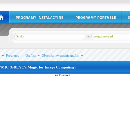
w
programosy.pl
Programy
Grafika
Obróbka i tworzenie grafiki
'MIC (GREYC's Magic for Image Computing)