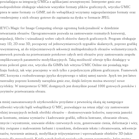
powiadająca za integrację G'MICa z aplikacjami zewnętrznymi. Interpreter gmic.exe
awdopodobnie obsługuje właściwie wszystkie formaty plików graficznych, wtyczka G'MIC
piera te same formaty co GIMP, zaś do webaplikacji wczytamy najpopularniejsze formaty oraz
renderujemy z nich obrazy gotowe do zapisania na dysku w formacie JPEG.
EYC's Magic for Image Computing oferuje ogromną funkcjonalność w dziedzinie
zetwarzania obrazów. Oprogramowanie pozwala na zastosowanie rozmaitych konwersji,
nipulacji, filtrów i wizualizacji wobec całych zbiorów danych graficznych. Program obsługuje
razy 1D, 2D oraz 3D, począwszy od jednowymiarowych sygnałów skalarnych, poprzez grafikę
uwymiarową, aż do trójwymiarowych sekwencji multispektralnych obrazów wolumetrycznych.
amework pozwala na przetwarzanie potokowe całych serii obrazów przy zastosowaniu zespołu
omplikowanych parametrów modyfikacyjnych. Taką możliwość oferuje tylko działający w
erszu poleceń gmic.exe, wtyczka dla GIMPa lub witryna G'MIC Online nie posiadają tego
dzaju funkcji, tak więc pracujemy w nich tylko z pojedynczym plikiem graficznym. Framework
MIC korzysta z rozbudowanego języka skryptowego o takiej samej nazwie. Język ten jest łatwo
zszerzalny poprzez komendy narzędzia gmic.exe, dzięki którym można stworzyć nowe
ltry/efekty. W interpreterze G’MIC dostępnych jest domyślnie ponad 1000 gotowych potoków i
gorytmów przetwarzania obrazu.
a mniej zaawansowanych użytkowników przydatne z pewnością okażą się następujące
żliwości wtyczki bądź webaplikacji G’MIC, pozwalające na retusz zdjęć czy zastosowanie
rdziej inwazyjnych technik obróbki obrazów – dostosowywanie kolorów, nasycenia jasności
az kontrastu, zmiana wymiarów i kadrowanie grafiki, odbicia lustrzane, obracanie obrazu,
zmycie i wyostrzenie, usuwanie efektu czerwonych oczu, generowanie cienia, deformacje i wiry,
ekty związane z malowaniem farbami i rysunkiem, dodawanie tekstu i obramowania, sekwencje
razów, tworzenie animacji, modyfikacje trójwymiarowe i wprowadzanie obiektów 3D (także
parcie dla stereoskopii). Każda z tych funkcji posiada cały szereg parametrów, które można