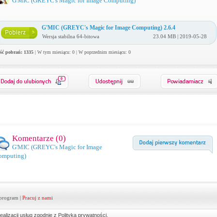
G'MIC (GREYC's Magic for Image Computing)
G'MIC (GREYC's Magic for Image Computing) 2.6.4
Wersja stabilna 64-bitowa
23.04 MB | 2019-05-28
ość pobrań: 1335
| W tym miesiącu: 0 | W poprzednim miesiącu: 0
0
Komentarze (
0
)
G'MIC (GREYC's Magic for Image
omputing)
program
|
Pracuj z nami
ealizacji usług zgodnie z
Polityką prywatności
.