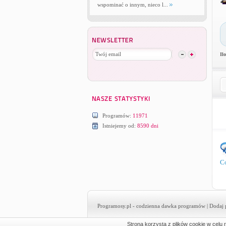
wspominać o innym, nieco l...
Il
Programów:
11971
Istniejemy od:
8590 dni
C
Programosy.pl
- codzienna dawka programów |
Dodaj 
Strona korzysta z plików cookie w celu r