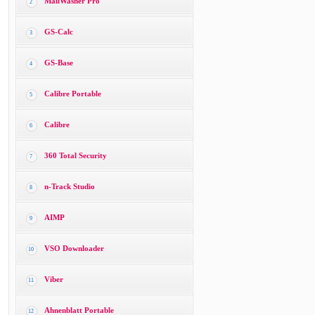
MailWasher Pro
2
GS-Calc
3
GS-Base
4
Calibre Portable
5
Calibre
6
360 Total Security
7
n-Track Studio
8
AIMP
9
VSO Downloader
10
Viber
11
Ahnenblatt Portable
12