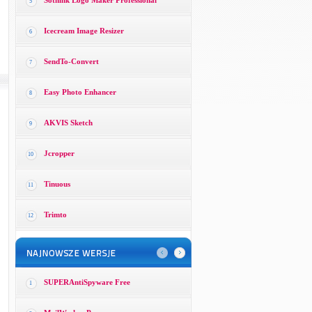
Sothink Logo Maker Professional
5
Icecream Image Resizer
6
SendTo-Convert
7
Easy Photo Enhancer
8
AKVIS Sketch
9
Jcropper
10
Tinuous
11
Trimto
12
SUPERAntiSpyware Free
1