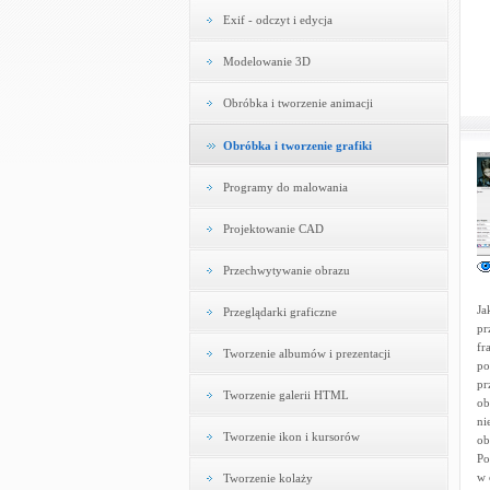
Exif - odczyt i edycja
Modelowanie 3D
Obróbka i tworzenie animacji
Obróbka i tworzenie grafiki
Programy do malowania
Projektowanie CAD
Przechwytywanie obrazu
Ja
Przeglądarki graficzne
pr
fr
Tworzenie albumów i prezentacji
po
pr
Tworzenie galerii HTML
ob
ni
Tworzenie ikon i kursorów
ob
Po
w 
Tworzenie kolaży