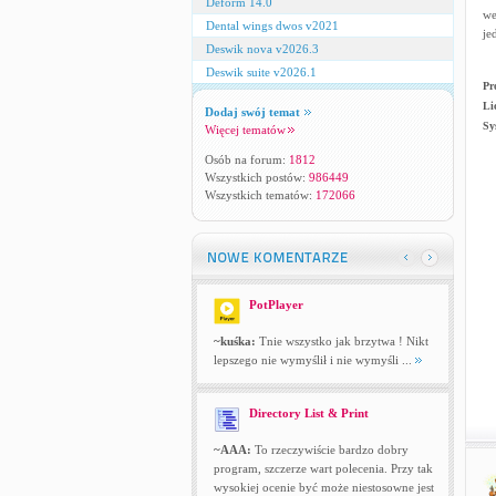
Deform 14.0
we
Dental wings dwos v2021
je
Deswik nova v2026.3
Deswik suite v2026.1
Pr
Li
Dodaj swój temat
Sy
Więcej tematów
Osób na forum:
1812
Wszystkich postów:
986449
Wszystkich tematów:
172066
PotPlayer
~kuśka:
Tnie wszystko jak brzytwa ! Nikt
lepszego nie wymyślił i nie wymyśli ...
Directory List & Print
~AAA:
To rzeczywiście bardzo dobry
program, szczerze wart polecenia. Przy tak
wysokiej ocenie być może niestosowne jest