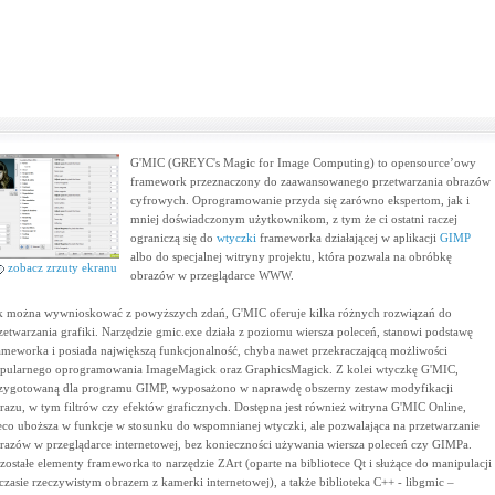
G'MIC (GREYC's Magic for Image Computing) to opensource’owy
framework przeznaczony do zaawansowanego przetwarzania obrazów
cyfrowych. Oprogramowanie przyda się zarówno ekspertom, jak i
mniej doświadczonym użytkownikom, z tym że ci ostatni raczej
ograniczą się do
wtyczki
frameworka działającej w aplikacji
GIMP
albo do specjalnej witryny projektu, która pozwala na obróbkę
zobacz zrzuty ekranu
obrazów w przeglądarce WWW.
k można wywnioskować z powyższych zdań, G'MIC oferuje kilka różnych rozwiązań do
zetwarzania grafiki. Narzędzie gmic.exe działa z poziomu wiersza poleceń, stanowi podstawę
ameworka i posiada największą funkcjonalność, chyba nawet przekraczającą możliwości
pularnego oprogramowania ImageMagick oraz GraphicsMagick. Z kolei wtyczkę G'MIC,
zygotowaną dla programu GIMP, wyposażono w naprawdę obszerny zestaw modyfikacji
razu, w tym filtrów czy efektów graficznych. Dostępna jest również witryna G'MIC Online,
eco uboższa w funkcje w stosunku do wspomnianej wtyczki, ale pozwalająca na przetwarzanie
razów w przeglądarce internetowej, bez konieczności używania wiersza poleceń czy GIMPa.
zostałe elementy frameworka to narzędzie ZArt (oparte na bibliotece Qt i służące do manipulacji
czasie rzeczywistym obrazem z kamerki internetowej), a także biblioteka C++ - libgmic –