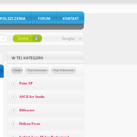
Paint XP
1
ASCII Art Studio
2
Diffractor
3
Helicon Focus
4