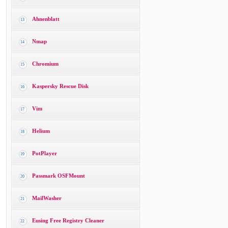
Ahnenblatt
13
Nmap
14
Chromium
15
Kaspersky Rescue Disk
16
Vim
17
Helium
18
PotPlayer
19
Passmark OSFMount
20
MailWasher
21
Eusing Free Registry Cleaner
22