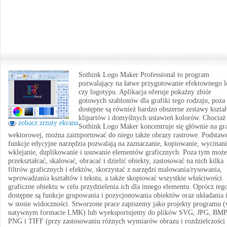
Sothink Logo Maker Professional to program
pozwalający na łatwe przygotowanie efektownego 
czy logotypu. Aplikacja oferuje pokaźny zbiór
gotowych szablonów dla grafiki tego rodzaju, poza
dostępne są również bardzo obszerne zestawy kszta
klipartów i domyślnych ustawień kolorów. Chociaż
zobacz zrzuty ekranu
Sothink Logo Maker koncentruje się głównie na gra
wektorowej, można zaimportować do niego także obrazy rastrowe. Podsta
funkcje edycyjne narzędzia pozwalają na zaznaczanie, kopiowanie, wycinani
wklejanie, duplikowanie i usuwanie elementów graficznych. Poza tym moż
przekształcać, skalować, obracać i dzielić obiekty, zastosować na nich kilka
filtrów graficznych i efektów, skorzystać z narzędzi malowania/rysowania,
wprowadzania kształtów i tekstu, a także skopiować wszystkie właściwości
graficzne obiektu w celu przydzielenia ich dla innego elementu. Oprócz teg
dostępne są funkcje grupowania i pozycjonowania obiektów oraz układania 
w stosie widoczności. Stworzone prace zapiszemy jako projekty programu 
natywnym formacie LMK) lub wyeksportujemy do plików SVG, JPG, BMP
PNG i TIFF (przy zastosowaniu różnych wymiarów obrazu i rozdzielczości