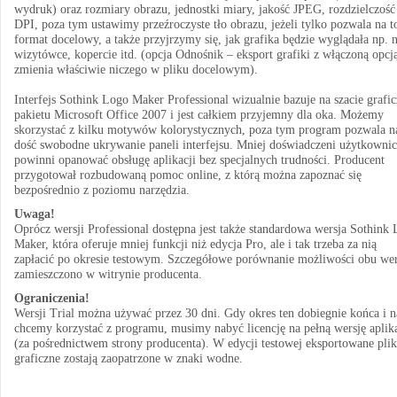
wydruk) oraz rozmiary obrazu, jednostki miary, jakość JPEG, rozdzielczość
DPI, poza tym ustawimy przeźroczyste tło obrazu, jeżeli tylko pozwala na t
format docelowy, a także przyjrzymy się, jak grafika będzie wyglądała np. 
wizytówce, kopercie itd. (opcja Odnośnik – eksport grafiki z włączoną opcją
zmienia właściwie niczego w pliku docelowym).
Interfejs Sothink Logo Maker Professional wizualnie bazuje na szacie grafic
pakietu Microsoft Office 2007 i jest całkiem przyjemny dla oka. Możemy
skorzystać z kilku motywów kolorystycznych, poza tym program pozwala n
dość swobodne ukrywanie paneli interfejsu. Mniej doświadczeni użytkowni
powinni opanować obsługę aplikacji bez specjalnych trudności. Producent
przygotował rozbudowaną pomoc online, z którą można zapoznać się
bezpośrednio z poziomu narzędzia.
Uwaga!
Oprócz wersji Professional dostępna jest także standardowa wersja Sothink
Maker, która oferuje mniej funkcji niż edycja Pro, ale i tak trzeba za nią
zapłacić po okresie testowym. Szczegółowe porównanie możliwości obu wer
zamieszczono w witrynie producenta.
Ograniczenia!
Wersji Trial można używać przez 30 dni. Gdy okres ten dobiegnie końca i n
chcemy korzystać z programu, musimy nabyć licencję na pełną wersję aplika
(za pośrednictwem strony producenta). W edycji testowej eksportowane plik
graficzne zostają zaopatrzone w znaki wodne.