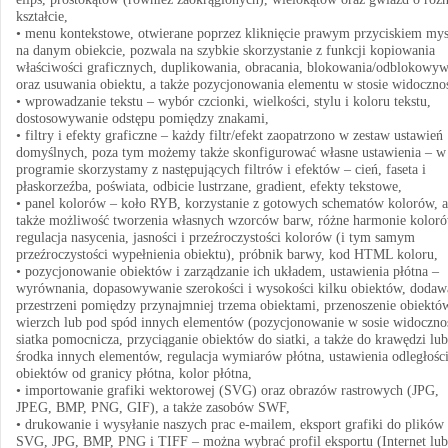
kształcie,
• menu kontekstowe, otwierane poprzez kliknięcie prawym przyciskiem mys
na danym obiekcie, pozwala na szybkie skorzystanie z funkcji kopiowania
właściwości graficznych, duplikowania, obracania, blokowania/odblokowyw
oraz usuwania obiektu, a także pozycjonowania elementu w stosie widocznoś
• wprowadzanie tekstu – wybór czcionki, wielkości, stylu i koloru tekstu,
dostosowywanie odstępu pomiędzy znakami,
• filtry i efekty graficzne – każdy filtr/efekt zaopatrzono w zestaw ustawień
domyślnych, poza tym możemy także skonfigurować własne ustawienia – w
programie skorzystamy z następujących filtrów i efektów – cień, faseta i
płaskorzeźba, poświata, odbicie lustrzane, gradient, efekty tekstowe,
• panel kolorów – koło RYB, korzystanie z gotowych schematów kolorów, a
także możliwość tworzenia własnych wzorców barw, różne harmonie koloró
regulacja nasycenia, jasności i przeźroczystości kolorów (i tym samym
przeźroczystości wypełnienia obiektu), próbnik barwy, kod HTML koloru,
• pozycjonowanie obiektów i zarządzanie ich układem, ustawienia płótna –
wyrównania, dopasowywanie szerokości i wysokości kilku obiektów, dodaw
przestrzeni pomiędzy przynajmniej trzema obiektami, przenoszenie obiektó
wierzch lub pod spód innych elementów (pozycjonowanie w sosie widocznoś
siatka pomocnicza, przyciąganie obiektów do siatki, a także do krawędzi lub
środka innych elementów, regulacja wymiarów płótna, ustawienia odległośc
obiektów od granicy płótna, kolor płótna,
• importowanie grafiki wektorowej (SVG) oraz obrazów rastrowych (JPG,
JPEG, BMP, PNG, GIF), a także zasobów SWF,
• drukowanie i wysyłanie naszych prac e-mailem, eksport grafiki do plików
SVG, JPG, BMP, PNG i TIFF – można wybrać profil eksportu (Internet lub