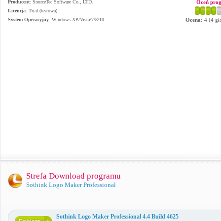
Producent
:
SourceTec Software Co., LTD.
Oceń pro
Licencja
: Trial (testowa)
System Operacyjny
:
Windows XP/Vista/7/8/10
Ocena:
4
(
4
gł
Strefa Download programu
Sothink Logo Maker Professional
Sothink Logo Maker Professional 4.4 Build 4625