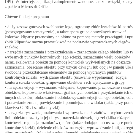
DPI). W Interfejsie aplikacji zaimplementowano mechanizm wstążki, znany
z pakietu Microsoft Office.
Główne funkcje programu:
• duży zestaw gotowych szablonów logo, ogromny zbiór kształtów-klipartó
(posegregowany tematycznie), a także spora grupa domyślnych ustawień
kolorów, kliparty przenosimy na płótno za pomocą metody przeciągnij i upu
zbiór klipartów można przeszukiwać na podstawie wprowadzanych ciągów
znaków,
• narzędzia zaznaczania i przekształcania – zaznaczanie całego obiektu lub t
wybranych punktów kontrolnych jego ścieżki, zaznaczanie wielu obiektów
naraz, skalowanie obiektu za pomocą kontrolek wyświetlanych na obszarze
zaznaczenia, obracanie obiektu przy użyciu dźwigni lub opcji w panelu Ukł
swobodne przekształcanie elementów za pomocą wybranych punktów
kontrolnych ścieżki, wydrążanie obiektu (usuwanie wypełnienia), edycja
konturu ścieżki obiektu, grupowanie obiektów i ich wyłączanie z grupy,
• narzędzia edycji – wycinanie, wklejanie, kopiowanie, przenoszenie i usuw
obiektów, kopiowanie właściwości graficznych obiektu i przydzielanie ich d
innych obiektów, blokowanie i odblokowywanie edycji danego obiektu, cof
i ponawianie zmian, powiększanie i pomniejszanie widoku (także przy pom
klawisza CTRL i scrolla myszki),
• narzędzia rysowania, malowania i wprowadzania kształtów – wybór szerok
linii obiektu oraz stylu jej obrysu, narzędzia ołówek, pędzel (kilka różnych
końcówek, regulacja rozmiarów), pióro (także dodające lub usuwające punk
kontrolne ścieżki), dzielenie obiektów na części, wprowadzanie linii, okręg
elips, prostokątów (również zaokrąglonych), wielokątów oraz gwiazd o ró