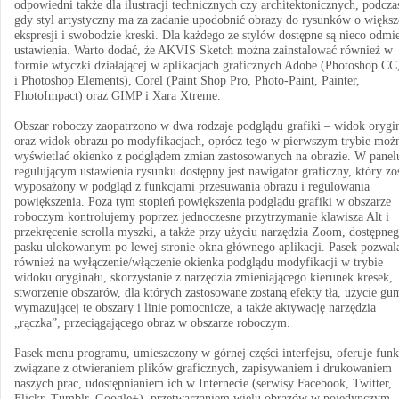
odpowiedni także dla ilustracji technicznych czy architektonicznych, podcza
gdy styl artystyczny ma za zadanie upodobnić obrazy do rysunków o większ
ekspresji i swobodzie kreski. Dla każdego ze stylów dostępne są nieco odmi
ustawienia. Warto dodać, że AKVIS Sketch można zainstalować również w
formie wtyczki działającej w aplikacjach graficznych Adobe (Photoshop CC
i Photoshop Elements), Corel (Paint Shop Pro, Photo-Paint, Painter,
PhotoImpact) oraz GIMP i Xara Xtreme.
Obszar roboczy zaopatrzono w dwa rodzaje podglądu grafiki – widok orygi
oraz widok obrazu po modyfikacjach, oprócz tego w pierwszym trybie moż
wyświetlać okienko z podglądem zmian zastosowanych na obrazie. W panel
regulującym ustawienia rysunku dostępny jest nawigator graficzny, który zos
wyposażony w podgląd z funkcjami przesuwania obrazu i regulowania
powiększenia. Poza tym stopień powiększenia podglądu grafiki w obszarze
roboczym kontrolujemy poprzez jednoczesne przytrzymanie klawisza Alt i
przekręcenie scrolla myszki, a także przy użyciu narzędzia Zoom, dostępne
pasku ulokowanym po lewej stronie okna głównego aplikacji. Pasek pozwal
również na wyłączenie/włączenie okienka podglądu modyfikacji w trybie
widoku oryginału, skorzystanie z narzędzia zmieniającego kierunek kresek,
stworzenie obszarów, dla których zastosowane zostaną efekty tła, użycie gu
wymazującej te obszary i linie pomocnicze, a także aktywację narzędzia
„rączka”, przeciągającego obraz w obszarze roboczym.
Pasek menu programu, umieszczony w górnej części interfejsu, oferuje funk
związane z otwieraniem plików graficznych, zapisywaniem i drukowaniem
naszych prac, udostępnianiem ich w Internecie (serwisy Facebook, Twitter,
Flickr, Tumblr, Google+), przetwarzaniem wielu obrazów w pojedynczym