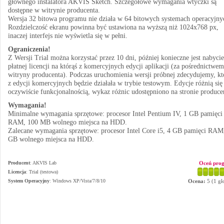
głównego instalatora AKVIS Sketch. Szczegółowe wymagania wtyczki są
dostępne w witrynie producenta.
Wersja 32 bitowa programu nie działa w 64 bitowych systemach operacyjny
Rozdzielczość ekranu powinna być ustawiona na wyższą niż 1024x768 px,
inaczej interfejs nie wyświetla się w pełni.
Ograniczenia!
Z Wersji Trial można korzystać przez 10 dni, później konieczne jest nabycie
płatnej licencji na którąś z komercyjnych edycji aplikacji (za pośrednictwem
witryny producenta). Podczas uruchomienia wersji próbnej zdecydujemy, kt
z edycji komercyjnych będzie działała w trybie testowym. Edycje różnią się
oczywiście funkcjonalnością, wykaz różnic udostępniono na stronie produce
Wymagania!
Minimalne wymagania sprzętowe: procesor Intel Pentium IV, 1 GB pamięci
RAM, 100 MB wolnego miejsca na HDD.
Zalecane wymagania sprzętowe: procesor Intel Core i5, 4 GB pamięci RAM
GB wolnego miejsca na HDD.
Producent
:
AKVIS Lab
Oceń pro
Licencja
: Trial (testowa)
System Operacyjny
:
Windows XP/Vista/7/8/10
Ocena:
5
(
1
gł