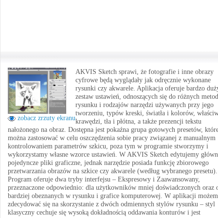
AKVIS Sketch sprawi, że fotografie i inne obrazy
cyfrowe będą wyglądały jak odręcznie wykonane
rysunki czy akwarele. Aplikacja oferuje bardzo duż
zestaw ustawień, odnoszących się do różnych meto
rysunku i rodzajów narzędzi używanych przy jego
tworzeniu, typów kreski, światła i kolorów, właści
zobacz zrzuty ekranu
krawędzi, tła i płótna, a także prezencji tekstu
nałożonego na obraz. Dostępna jest pokaźna grupa gotowych presetów, któr
można zastosować w celu oszczędzenia sobie pracy związanej z manualnym
kontrolowaniem parametrów szkicu, poza tym w programie stworzymy i
wykorzystamy własne wzorce ustawień. W AKVIS Sketch edytujemy główn
pojedyncze pliki graficzne, jednak narzędzie posiada funkcję zbiorowego
przetwarzania obrazów na szkice czy akwarele (według wybranego presetu).
Program oferuje dwa tryby interfejsu – Ekspresowy i Zaawansowany,
przeznaczone odpowiednio: dla użytkowników mniej doświadczonych oraz 
bardziej obeznanych w rysunku i grafice komputerowej. W aplikacji może
zdecydować się na skorzystanie z dwóch odmiennych stylów rysunku – styl
klasyczny cechuje się wysoką dokładnością oddawania konturów i jest