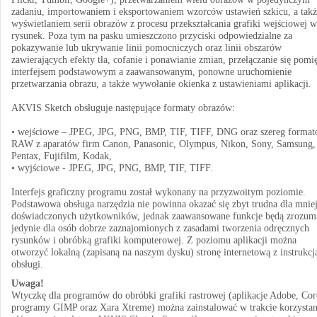
zadaniu, importowaniem i eksportowaniem wzorców ustawień szkicu, a takż
wyświetlaniem serii obrazów z procesu przekształcania grafiki wejściowej w
rysunek. Poza tym na pasku umieszczono przyciski odpowiedzialne za
pokazywanie lub ukrywanie linii pomocniczych oraz linii obszarów
zawierających efekty tła, cofanie i ponawianie zmian, przełączanie się pomi
interfejsem podstawowym a zaawansowanym, ponowne uruchomienie
przetwarzania obrazu, a także wywołanie okienka z ustawieniami aplikacji.
AKVIS Sketch obsługuje następujące formaty obrazów:
• wejściowe – JPEG, JPG, PNG, BMP, TIF, TIFF, DNG oraz szereg forma
RAW z aparatów firm Canon, Panasonic, Olympus, Nikon, Sony, Samsung,
Pentax, Fujifilm, Kodak,
• wyjściowe - JPEG, JPG, PNG, BMP, TIF, TIFF.
Interfejs graficzny programu został wykonany na przyzwoitym poziomie.
Podstawowa obsługa narzędzia nie powinna okazać się zbyt trudna dla mnie
doświadczonych użytkowników, jednak zaawansowane funkcje będą zrozum
jedynie dla osób dobrze zaznajomionych z zasadami tworzenia odręcznych
rysunków i obróbką grafiki komputerowej. Z poziomu aplikacji można
otworzyć lokalną (zapisaną na naszym dysku) stronę internetową z instrukcj
obsługi.
Uwaga!
Wtyczkę dla programów do obróbki grafiki rastrowej (aplikacje Adobe, Cor
programy GIMP oraz Xara Xtreme) można zainstalować w trakcie korzystan