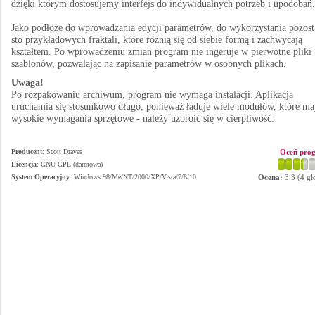
dzięki którym dostosujemy interfejs do indywidualnych potrzeb i upodobań.
Jako podłoże do wprowadzania edycji parametrów, do wykorzystania pozost
sto przykładowych fraktali, które różnią się od siebie formą i zachwycają
kształtem. Po wprowadzeniu zmian program nie ingeruje w pierwotne pliki
szablonów, pozwalając na zapisanie parametrów w osobnych plikach.
Uwaga!
Po rozpakowaniu archiwum, program nie wymaga instalacji. Aplikacja
uruchamia się stosunkowo długo, ponieważ ładuje wiele modułów, które ma
wysokie wymagania sprzętowe - należy uzbroić się w cierpliwość.
Producent
:
Scott Draves
Oceń pro
Licencja
: GNU GPL (darmowa)
System Operacyjny
:
Windows 98/Me/NT/2000/XP/Vista/7/8/10
Ocena:
3.3
(
4
gł