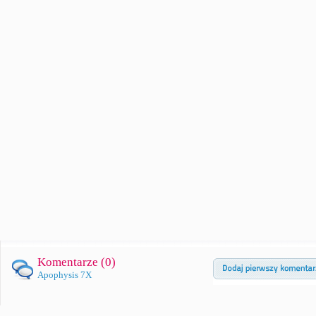
Komentarze (
0
)
Apophysis 7X