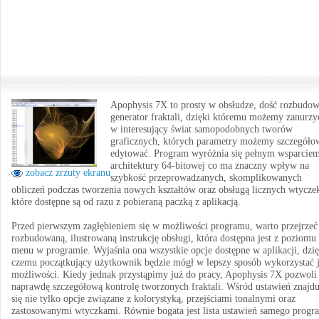
Apophysis 7X to prosty w obsłudze, dość rozbudo
generator fraktali, dzięki któremu możemy zanurzyć
w interesujący świat samopodobnych tworów
graficznych, których parametry możemy szczegóło
edytować. Program wyróżnia się pełnym wsparciem
architektury 64-bitowej co ma znaczny wpływ na
zobacz zrzuty ekranu
szybkość przeprowadzanych, skomplikowanych
obliczeń podczas tworzenia nowych kształtów oraz obsługą licznych wtycze
które dostępne są od razu z pobieraną paczką z aplikacją.
Przed pierwszym zagłębieniem się w możliwości programu, warto przejrzeć
rozbudowaną, ilustrowaną instrukcję obsługi, która dostępna jest z poziomu
menu w programie. Wyjaśnia ona wszystkie opcje dostępne w aplikacji, dzię
czemu początkujący użytkownik będzie mógł w lepszy sposób wykorzystać j
możliwości. Kiedy jednak przystąpimy już do pracy, Apophysis 7X pozwoli
naprawdę szczegółową kontrolę tworzonych fraktali. Wśród ustawień znajdu
się nie tylko opcje związane z kolorystyką, przejściami tonalnymi oraz
zastosowanymi wtyczkami. Równie bogata jest lista ustawień samego progr