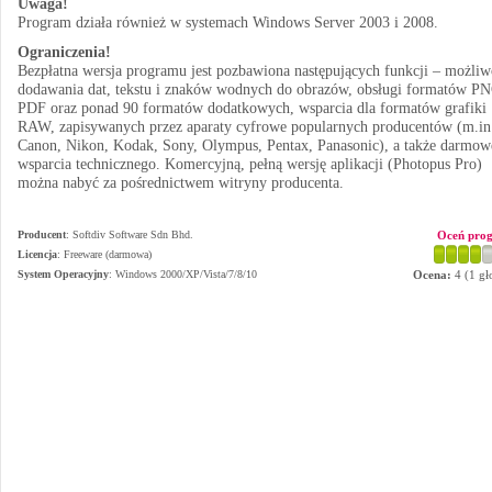
Uwaga!
Program działa również w systemach Windows Server 2003 i 2008.
Ograniczenia!
Bezpłatna wersja programu jest pozbawiona następujących funkcji – możliw
dodawania dat, tekstu i znaków wodnych do obrazów, obsługi formatów PN
PDF oraz ponad 90 formatów dodatkowych, wsparcia dla formatów grafiki
RAW, zapisywanych przez aparaty cyfrowe popularnych producentów (m.in
Canon, Nikon, Kodak, Sony, Olympus, Pentax, Panasonic), a także darmo
wsparcia technicznego. Komercyjną, pełną wersję aplikacji (Photopus Pro)
można nabyć za pośrednictwem witryny producenta.
Producent
:
Softdiv Software Sdn Bhd.
Oceń pro
Licencja
: Freeware (darmowa)
System Operacyjny
:
Windows 2000/XP/Vista/7/8/10
Ocena:
4
(
1
gł