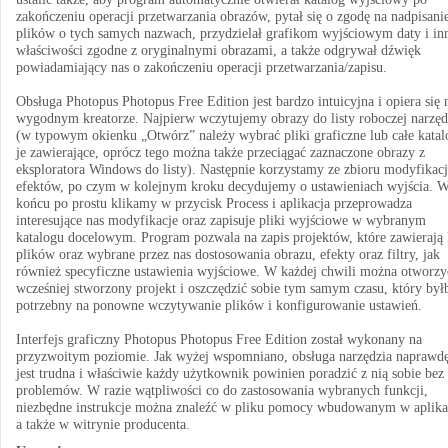
zakończeniu operacji przetwarzania obrazów, pytał się o zgodę na nadpisani
plików o tych samych nazwach, przydzielał grafikom wyjściowym daty i in
właściwości zgodne z oryginalnymi obrazami, a także odgrywał dźwięk
powiadamiający nas o zakończeniu operacji przetwarzania/zapisu.
Obsługa Photopus Photopus Free Edition jest bardzo intuicyjna i opiera się 
wygodnym kreatorze. Najpierw wczytujemy obrazy do listy roboczej narzęd
(w typowym okienku „Otwórz” należy wybrać pliki graficzne lub całe katal
je zawierające, oprócz tego można także przeciągać zaznaczone obrazy z
eksploratora Windows do listy). Następnie korzystamy ze zbioru modyfikacj
efektów, po czym w kolejnym kroku decydujemy o ustawieniach wyjścia. 
końcu po prostu klikamy w przycisk Process i aplikacja przeprowadza
interesujące nas modyfikacje oraz zapisuje pliki wyjściowe w wybranym
katalogu docelowym. Program pozwala na zapis projektów, które zawierają l
plików oraz wybrane przez nas dostosowania obrazu, efekty oraz filtry, jak
również specyficzne ustawienia wyjściowe. W każdej chwili można otworzy
wcześniej stworzony projekt i oszczędzić sobie tym samym czasu, który był
potrzebny na ponowne wczytywanie plików i konfigurowanie ustawień.
Interfejs graficzny Photopus Photopus Free Edition został wykonany na
przyzwoitym poziomie. Jak wyżej wspomniano, obsługa narzędzia naprawdę
jest trudna i właściwie każdy użytkownik powinien poradzić z nią sobie bez
problemów. W razie wątpliwości co do zastosowania wybranych funkcji,
niezbędne instrukcje można znaleźć w pliku pomocy wbudowanym w aplika
a także w witrynie producenta.