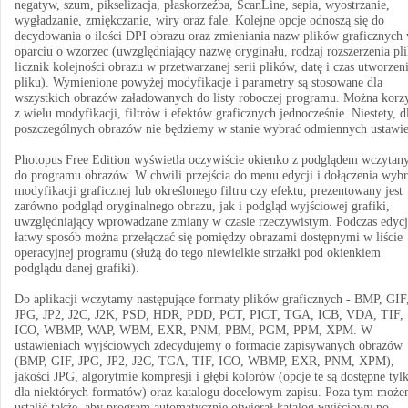
negatyw, szum, pikselizacja, płaskorzeźba, ScanLine, sepia, wyostrzanie,
wygładzanie, zmiękczanie, wiry oraz fale. Kolejne opcje odnoszą się do
decydowania o ilości DPI obrazu oraz zmieniania nazw plików graficznych
oparciu o wzorzec (uwzględniający nazwę oryginału, rodzaj rozszerzenia pli
licznik kolejności obrazu w przetwarzanej serii plików, datę i czas utworzen
pliku). Wymienione powyżej modyfikacje i parametry są stosowane dla
wszystkich obrazów załadowanych do listy roboczej programu. Można korzy
z wielu modyfikacji, filtrów i efektów graficznych jednocześnie. Niestety, d
poszczególnych obrazów nie będziemy w stanie wybrać odmiennych ustawie
Photopus Free Edition wyświetla oczywiście okienko z podglądem wczytan
do programu obrazów. W chwili przejścia do menu edycji i dołączenia wybr
modyfikacji graficznej lub określonego filtru czy efektu, prezentowany jest
zarówno podgląd oryginalnego obrazu, jak i podgląd wyjściowej grafiki,
uwzględniający wprowadzane zmiany w czasie rzeczywistym. Podczas edycj
łatwy sposób można przełączać się pomiędzy obrazami dostępnymi w liście
operacyjnej programu (służą do tego niewielkie strzałki pod okienkiem
podglądu danej grafiki).
Do aplikacji wczytamy następujące formaty plików graficznych - BMP, GIF
JPG, JP2, J2C, J2K, PSD, HDR, PDD, PCT, PICT, TGA, ICB, VDA, TIF,
ICO, WBMP, WAP, WBM, EXR, PNM, PBM, PGM, PPM, XPM. W
ustawieniach wyjściowych zdecydujemy o formacie zapisywanych obrazów
(BMP, GIF, JPG, JP2, J2C, TGA, TIF, ICO, WBMP, EXR, PNM, XPM),
jakości JPG, algorytmie kompresji i głębi kolorów (opcje te są dostępne tyl
dla niektórych formatów) oraz katalogu docelowym zapisu. Poza tym moż
ustalić także, aby program automatycznie otwierał katalog wyjściowy po