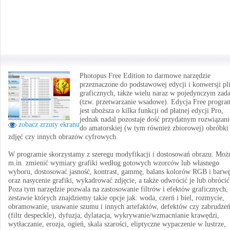
Photopus Free Edition to darmowe narzędzie
przeznaczone do podstawowej edycji i konwersji p
graficznych, także wielu naraz w pojedynczym zad
(tzw. przetwarzanie wsadowe). Edycja Free progra
jest uboższa o kilka funkcji od płatnej edycji Pro,
jednak nadal pozostaje dość przydatnym rozwiązan
zobacz zrzuty ekranu
do amatorskiej (w tym również zbiorowej) obróbki
zdjęć czy innych obrazów cyfrowych.
W programie skorzystamy z szeregu modyfikacji i dostosowań obrazu. Moż
m.in. zmienić wymiary grafiki według gotowych wzorców lub własnego
wyboru, dostosować jasność, kontrast, gammę, balans kolorów RGB i barw
oraz nasycenie grafiki, wykadrować zdjęcie, a także odwrócić je lub obrócić
Poza tym narzędzie pozwala na zastosowanie filtrów i efektów graficznych,
zestawie których znajdziemy takie opcje jak: woda, czerń i biel, rozmycie,
obramowanie, usuwanie szumu i innych artefaktów, defektów czy zabrudze
(filtr despeckle), dyfuzja, dylatacja, wykrywanie/wzmacnianie krawędzi,
wytłaczanie, erozja, ogień, skala szarości, eliptyczne wypaczenie w lustrze,