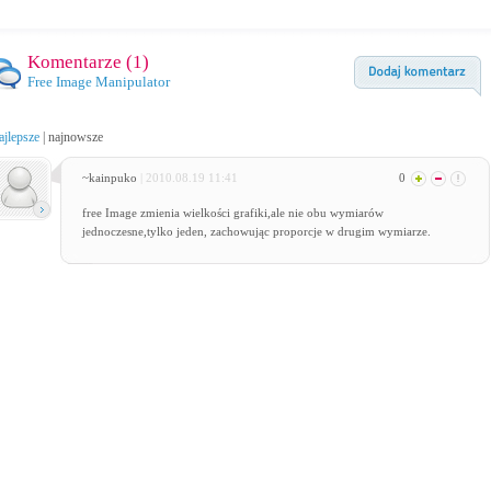
Komentarze (
1
)
Free Image Manipulator
ajlepsze
|
najnowsze
~kainpuko
| 2010.08.19 11:41
0
free Image zmienia wielkości grafiki,ale nie obu wymiarów
jednoczesne,tylko jeden, zachowując proporcje w drugim wymiarze.