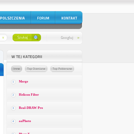
Merge
1
Helicon Filter
2
Real-DRAW Pro
3
aaPhoto
4