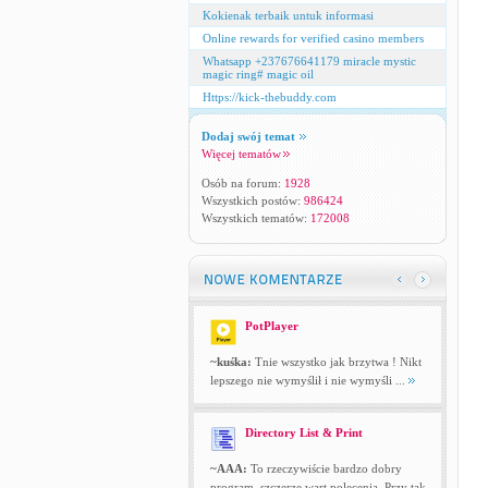
Kokienak terbaik untuk informasi
Online rewards for verified casino members
Whatsapp +237676641179 miracle mystic
magic ring# magic oil
Https://kick-thebuddy.com
Dodaj swój temat
Więcej tematów
Osób na forum:
1928
Wszystkich postów:
986424
Wszystkich tematów:
172008
PotPlayer
~kuśka:
Tnie wszystko jak brzytwa ! Nikt
lepszego nie wymyślił i nie wymyśli ...
Directory List & Print
~AAA:
To rzeczywiście bardzo dobry
program, szczerze wart polecenia. Przy tak