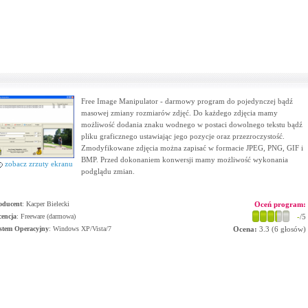
Free Image Manipulator - darmowy program do pojedynczej bądź
masowej zmiany rozmiarów zdjęć. Do każdego zdjęcia mamy
możliwość dodania znaku wodnego w postaci dowolnego tekstu bądź
pliku graficznego ustawiając jego pozycje oraz przezroczystość.
Zmodyfikowane zdjęcia można zapisać w formacie JPEG, PNG, GIF i
BMP. Przed dokonaniem konwersji mamy możliwość wykonania
zobacz zrzuty ekranu
podglądu zmian.
oducent
:
Kacper Bielecki
Oceń program:
cencja
: Freeware (darmowa)
-
/5
stem Operacyjny
:
Windows XP/Vista/7
Ocena:
3.3
(
6
głosów)