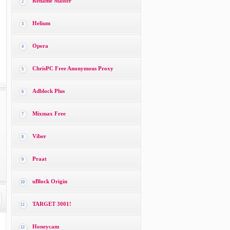
Rename Master
2
Helium
3
Opera
4
ChrisPC Free Anonymous Proxy
5
Adblock Plus
6
Mixmax Free
7
Viber
8
Praat
9
uBlock Origin
10
TARGET 3001!
11
Honeycam
12