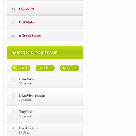
OpenVPN
23
PHPMaker
24
n-Track Studio
25
IrfanView
1
38 pobrań
IrfanView plugins
2
38 pobrań
TinyTask
3
15 pobrań
EasyClicker
4
9 pobrań