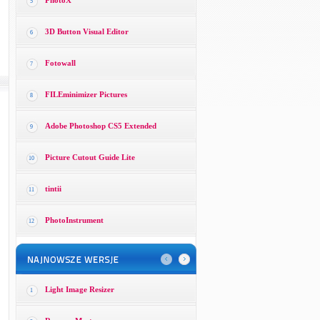
PhotoX
5
3D Button Visual Editor
6
Fotowall
7
FILEminimizer Pictures
8
Adobe Photoshop CS5 Extended
9
Picture Cutout Guide Lite
10
tintii
11
PhotoInstrument
12
Light Image Resizer
1