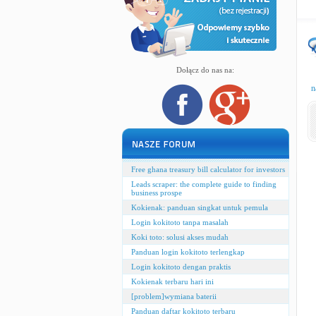
Dołącz do nas na:
n
Free ghana treasury bill calculator for investors
Leads scraper: the complete guide to finding
business prospe
Kokienak: panduan singkat untuk pemula
Login kokitoto tanpa masalah
Koki toto: solusi akses mudah
Panduan login kokitoto terlengkap
Login kokitoto dengan praktis
Kokienak terbaru hari ini
[problem]wymiana baterii
Panduan daftar kokitoto terbaru