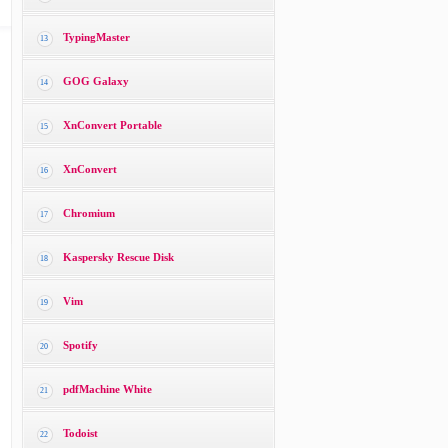
TypingMaster
13
GOG Galaxy
14
XnConvert Portable
15
XnConvert
16
Chromium
17
Kaspersky Rescue Disk
18
Vim
19
Spotify
20
pdfMachine White
21
Todoist
22