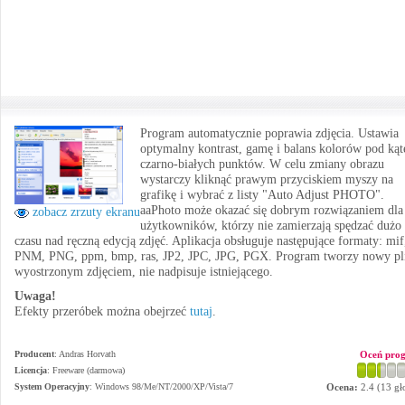
Program automatycznie poprawia zdjęcia. Ustawia
optymalny kontrast, gamę i balans kolorów pod ką
czarno-białych punktów. W celu zmiany obrazu
wystarczy kliknąć prawym przyciskiem myszy na
grafikę i wybrać z listy "Auto Adjust PHOTO".
aaPhoto może okazać się dobrym rozwiązaniem dla
zobacz zrzuty ekranu
użytkowników, którzy nie zamierzają spędzać dużo
czasu nad ręczną edycją zdjęć. Aplikacja obsługuje następujące formaty: mif
PNM, PNG, ppm, bmp, ras, JP2, JPC, JPG, PGX. Program tworzy nowy pl
wyostrzonym zdjęciem, nie nadpisuje istniejącego.
Uwaga!
Efekty przeróbek można obejrzeć
tutaj
.
Producent
:
Andras Horvath
Oceń pro
Licencja
: Freeware (darmowa)
System Operacyjny
:
Windows 98/Me/NT/2000/XP/Vista/7
Ocena:
2.4
(
13
gł