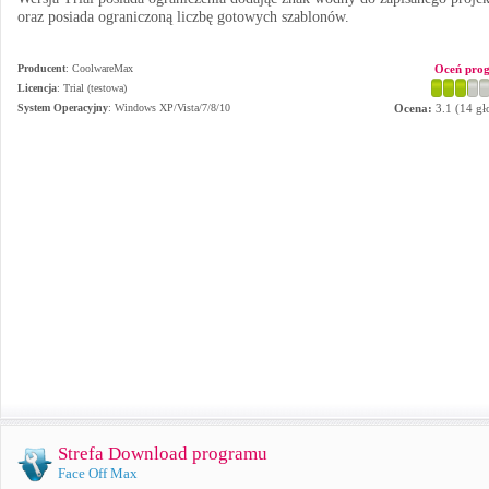
oraz posiada ograniczoną liczbę gotowych szablonów.
Producent
:
CoolwareMax
Oceń pro
Licencja
: Trial (testowa)
System Operacyjny
:
Windows XP/Vista/7/8/10
Ocena:
3.1
(
14
gł
Strefa Download programu
Face Off Max