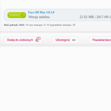
Face Off Max 3.8.5.8
Wersja stabilna
22.02 MB | 2017-09-
Ilość pobrań: 3024
| W tym miesiącu: 0 | W poprzednim miesiącu: 20
0