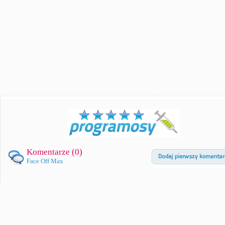
Komentarze (
0
)
Face Off Max