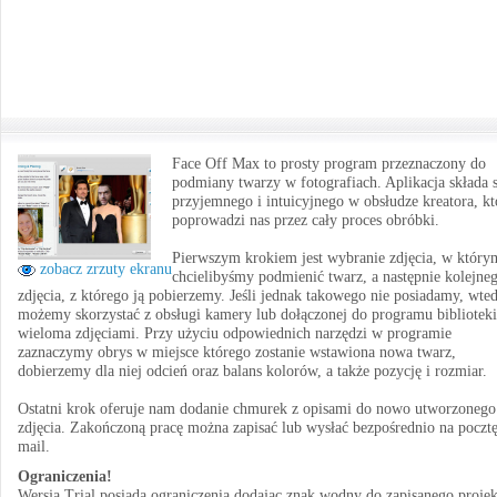
Face Off Max to prosty program przeznaczony do
podmiany twarzy w fotografiach. Aplikacja składa s
przyjemnego i intuicyjnego w obsłudze kreatora, kt
poprowadzi nas przez cały proces obróbki.
Pierwszym krokiem jest wybranie zdjęcia, w który
zobacz zrzuty ekranu
chcielibyśmy podmienić twarz, a następnie kolejne
zdjęcia, z którego ją pobierzemy. Jeśli jednak takowego nie posiadamy, wte
możemy skorzystać z obsługi kamery lub dołączonej do programu biblioteki
wieloma zdjęciami. Przy użyciu odpowiednich narzędzi w programie
zaznaczymy obrys w miejsce którego zostanie wstawiona nowa twarz,
dobierzemy dla niej odcień oraz balans kolorów, a także pozycję i rozmiar.
Ostatni krok oferuje nam dodanie chmurek z opisami do nowo utworzonego
zdjęcia. Zakończoną pracę można zapisać lub wysłać bezpośrednio na pocztę
mail.
Ograniczenia!
Wersja Trial posiada ograniczenia dodając znak wodny do zapisanego proje