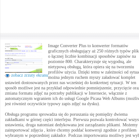
Image Converter Plus to konwerter formatów
graficznych obsługujący aż 250 różnych typów pli
o łącznej liczbie kombinacji sposobów zapisów na
poziomie 800. Charakteryzuje się wygodną, ale
nietypową obsługą, która opiera się na tworzeniu
profilów użycia. Dzięki temu w zależności od sytuac
zobacz zrzuty ekranu
można jednym ruchem myszy załadować komplet
ustawień dostosowanych przez nas wcześniej do konkretnej sytuacji. W ten
sposób możliwe jest na przykład odpowiednie pomniejszenie, przycięcie ora
zmiana formatu zdjęć na potrzeby publikacji w Internecie, włącznie z
automatycznym wgraniem ich do usługi Google Picasa Web Albums (możli
jest również oczywiście typowy zapis zdjęć na dysku).
Obsługa programu sprowadza się do poruszania się pomiędzy dwiema
zakładkami w górnej części interfejsu. Pierwsza pozwala kontrolować wszys
ustawienia, druga natomiast dedykowana jest zarządzaniu plikami. Możemy 
zaimportować zdjęcia , które chcemy poddać konwersji zgodnie z profilem
wybranym w poprzedniej zakładce. Podczas importowania możliwy jest wy