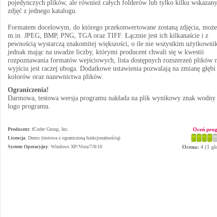
pojedynczych plików, ale również całych folderów lub tylko kilku wskazan
zdjęć z jednego katalogu.
Formatem docelowym, do którego przekonwertowane zostaną zdjęcia, może
m.in. JPEG, BMP, PNG, TGA oraz TIFF. Łącznie jest ich kilkanaście i z
pewnością wystarczą znakomitej większości, o ile nie wszystkim użytkowni
jednak mając na uwadze liczby, którymi producent chwali się w kwestii
rozpoznawania formatów wejściowych, lista dostępnych rozszerzeń plików 
wyjściu jest raczej uboga. Dodatkowe ustawienia pozwalają na zmianę głębi
kolorów oraz nazewnictwa plików.
Ograniczenia!
Darmowa, testowa wersja programu nakłada na plik wynikowy znak wodny
logo programu.
Producent
:
fCoder Group, Inc.
Oceń pro
Licencja
: Demo (testowa z ograniczoną funkcjonalnością)
System Operacyjny
:
Windows XP/Vista/7/8/10
Ocena:
4
(
1
gł