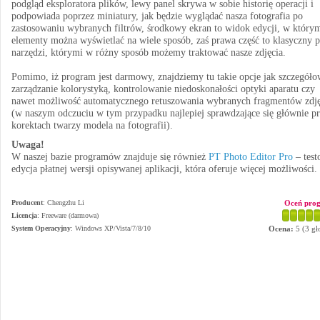
podgląd eksploratora plików, lewy panel skrywa w sobie historię operacji i
podpowiada poprzez miniatury, jak będzie wyglądać nasza fotografia po
zastosowaniu wybranych filtrów, środkowy ekran to widok edycji, w który
elementy można wyświetlać na wiele sposób, zaś prawa część to klasyczny 
narzędzi, którymi w różny sposób możemy traktować nasze zdjęcia.
Pomimo, iż program jest darmowy, znajdziemy tu takie opcje jak szczegóło
zarządzanie kolorystyką, kontrolowanie niedoskonałości optyki aparatu czy
nawet możliwość automatycznego retuszowania wybranych fragmentów zdję
(w naszym odczuciu w tym przypadku najlepiej sprawdzające się głównie p
korektach twarzy modela na fotografii).
Uwaga!
W naszej bazie programów znajduje się również
PT Photo Editor Pro
– test
edycja płatnej wersji opisywanej aplikacji, która oferuje więcej możliwości.
Producent
:
Chengzhu Li
Oceń pro
Licencja
: Freeware (darmowa)
System Operacyjny
:
Windows XP/Vista/7/8/10
Ocena:
5
(
3
gł