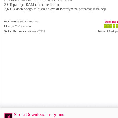
Procesor Intel Pentium 4 lub AMD Athlon 64.
2 GB pamięci RAM (zalecane 8 GB).
2,6 GB dostępnego miejsca na dysku twardym na potrzeby instalacji.
Producent
:
Adobe Systems Inc.
Oceń pro
Licencja
: Trial (testowa)
System Operacyjny
:
Windows 7/8/10
Ocena:
4.8
(
4
gł
Strefa Download programu