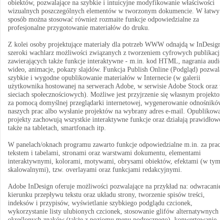
obiektów, pozwalające na szybkie i intuicyjne modyfikowanie właściwości
wizualnych poszczególnych elementów w tworzonym dokumencie. W łatwy
sposób można stosować również rozmaite funkcje odpowiedzialne za
profesjonalne przygotowanie materiałów do druku.
Z kolei osoby projektujące materiały dla potrzeb WWW odnajdą w InDesig
szeroki wachlarz możliwości związanych z tworzeniem cyfrowych publikacj
zawierających także funkcje interaktywne - m.in. kod HTML, nagrania audi
wideo, animacje, pokazy slajdów. Funkcja Publish Online (Podgląd) pozwal
szybkie i wygodne opublikowanie materiałów w Internecie (w galerii
użytkownika hostowanej na serwerach Adobe, w serwisie Adobe Stock oraz
sieciach społecznościowych). Możliwe jest przyjrzenie się własnym projekt
za pomocą domyślnej przeglądarki internetowej, wygenerowanie odnośnikó
naszych prac albo wysłanie projektów na wybrany adres e-mail. Opublikow
projekty zachowują wszystkie interaktywne funkcje oraz działają prawidłow
także na tabletach, smartfonach itp.
W panelach/oknach programu zawarto funkcje odpowiedzialne m.in. za prac
tekstem i tabelami, stronami oraz warstwami dokumentu, elementami
interaktywnymi, kolorami, motywami, obrysami obiektów, efektami (w ty
skalowalnymi), tzw. overlayami oraz funkcjami redakcyjnymi.
Adobe InDesign oferuje możliwości pozwalające na przykład na: odwracani
kierunku przepływu tekstu oraz układu strony, tworzenie spisów treści,
indeksów i przypisów, wyświetlanie szybkiego podglądu czcionek,
wykorzystanie listy ulubionych czcionek, stosowanie glifów alternatywnych
określonych znaków (także z poziomu menu podręcznego), konwertowanie