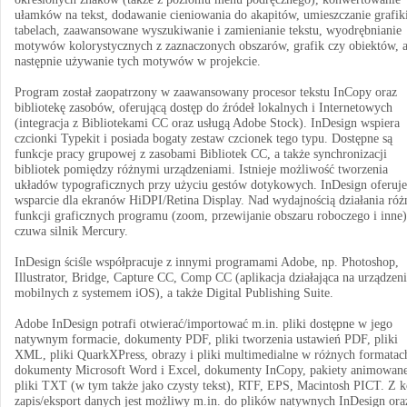
ułamków na tekst, dodawanie cieniowania do akapitów, umieszczanie grafik
tabelach, zaawansowane wyszukiwanie i zamienianie tekstu, wyodrębnianie
motywów kolorystycznych z zaznaczonych obszarów, grafik czy obiektów, 
następnie używanie tych motywów w projekcie.
Program został zaopatrzony w zaawansowany procesor tekstu InCopy oraz
bibliotekę zasobów, oferującą dostęp do źródeł lokalnych i Internetowych
(integracja z Bibliotekami CC oraz usługą Adobe Stock). InDesign wspiera
czcionki Typekit i posiada bogaty zestaw czcionek tego typu. Dostępne są
funkcje pracy grupowej z zasobami Bibliotek CC, a także synchronizacji
bibliotek pomiędzy różnymi urządzeniami. Istnieje możliwość tworzenia
układów typograficznych przy użyciu gestów dotykowych. InDesign oferuje
wsparcie dla ekranów HiDPI/Retina Display. Nad wydajnością działania róż
funkcji graficznych programu (zoom, przewijanie obszaru roboczego i inne)
czuwa silnik Mercury.
InDesign ściśle współpracuje z innymi programami Adobe, np. Photoshop,
Illustrator, Bridge, Capture CC, Comp CC (aplikacja działająca na urządzen
mobilnych z systemem iOS), a także Digital Publishing Suite.
Adobe InDesign potrafi otwierać/importować m.in. pliki dostępne w jego
natywnym formacie, dokumenty PDF, pliki tworzenia ustawień PDF, pliki
XML, pliki QuarkXPress, obrazy i pliki multimedialne w różnych formatac
dokumenty Microsoft Word i Excel, dokumenty InCopy, pakiety animowane
pliki TXT (w tym także jako czysty tekst), RTF, EPS, Macintosh PICT. Z k
zapis/eksport danych jest możliwy m.in. do plików natywnych InDesign ora