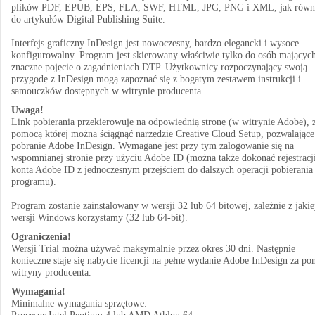
plików PDF, EPUB, EPS, FLA, SWF, HTML, JPG, PNG i XML, jak równ
do artykułów Digital Publishing Suite.
Interfejs graficzny InDesign jest nowoczesny, bardzo elegancki i wysoce
konfigurowalny. Program jest skierowany właściwie tylko do osób mającyc
znaczne pojęcie o zagadnieniach DTP. Użytkownicy rozpoczynający swoją
przygodę z InDesign mogą zapoznać się z bogatym zestawem instrukcji i
samouczków dostępnych w witrynie producenta.
Uwaga!
Link pobierania przekierowuje na odpowiednią stronę (w witrynie Adobe), 
pomocą której można ściągnąć narzędzie Creative Cloud Setup, pozwalające
pobranie Adobe InDesign. Wymagane jest przy tym zalogowanie się na
wspomnianej stronie przy użyciu Adobe ID (można także dokonać rejestracj
konta Adobe ID z jednoczesnym przejściem do dalszych operacji pobierania
programu).
Program zostanie zainstalowany w wersji 32 lub 64 bitowej, zależnie z jakie
wersji Windows korzystamy (32 lub 64-bit).
Ograniczenia!
Wersji Trial można używać maksymalnie przez okres 30 dni. Następnie
konieczne staje się nabycie licencji na pełne wydanie Adobe InDesign za p
witryny producenta.
Wymagania!
Minimalne wymagania sprzętowe: