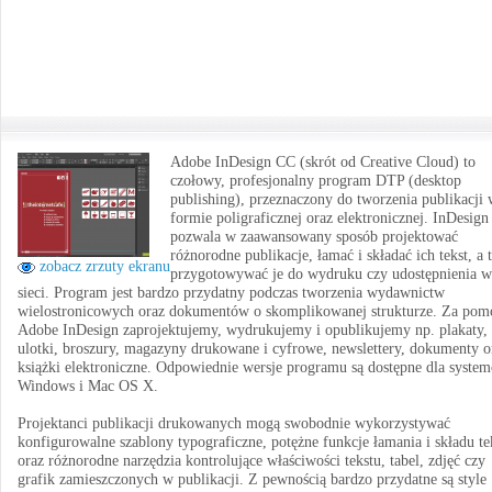
Adobe InDesign CC (skrót od Creative Cloud) to
czołowy, profesjonalny program DTP (desktop
publishing), przeznaczony do tworzenia publikacji
formie poligraficznej oraz elektronicznej. InDesign
pozwala w zaawansowany sposób projektować
różnorodne publikacje, łamać i składać ich tekst, a 
zobacz zrzuty ekranu
przygotowywać je do wydruku czy udostępnienia w
sieci. Program jest bardzo przydatny podczas tworzenia wydawnictw
wielostronicowych oraz dokumentów o skomplikowanej strukturze. Za pom
Adobe InDesign zaprojektujemy, wydrukujemy i opublikujemy np. plakaty,
ulotki, broszury, magazyny drukowane i cyfrowe, newslettery, dokumenty o
książki elektroniczne. Odpowiednie wersje programu są dostępne dla syste
Windows i Mac OS X.
Projektanci publikacji drukowanych mogą swobodnie wykorzystywać
konfigurowalne szablony typograficzne, potężne funkcje łamania i składu te
oraz różnorodne narzędzia kontrolujące właściwości tekstu, tabel, zdjęć czy
grafik zamieszczonych w publikacji. Z pewnością bardzo przydatne są style