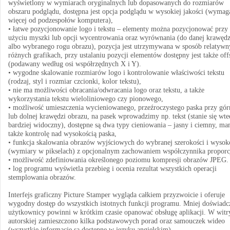
wyświetlony w wymiarach oryginalnych lub dopasowanych do rozmiarów
obszaru podglądu, dostępna jest opcja podglądu w wysokiej jakości (wymag
więcej od podzespołów komputera),
• łatwe pozycjonowanie logo i tekstu – elementy można pozycjonować przy
użyciu myszki lub opcji wycentrowania oraz wyrównania (do danej krawędz
albo wybranego rogu obrazu), pozycja jest utrzymywana w sposób relatywn
różnych grafikach, przy ustalaniu pozycji elementów dostępny jest także off
(podawany według osi współrzędnych X i Y).
• wygodne skalowanie rozmiarów logo i kontrolowanie właściwości tekstu
(rodzaj, styl i rozmiar czcionki, kolor tekstu),
• nie ma możliwości obracania/odwracania logo oraz tekstu, a także
wykorzystania tekstu wieloliniowego czy pionowego,
• możliwość umieszczenia wycieniowanego, przeźroczystego paska przy gór
lub dolnej krawędzi obrazu, na pasek wprowadzimy np. tekst (stanie się wt
bardziej widoczny), dostępne są dwa typy cieniowania – jasny i ciemny, m
także kontrolę nad wysokością paska,
• funkcja skalowania obrazów wyjściowych do wybranej szerokości i wysok
(wymiary w pikselach) z opcjonalnym zachowaniem współczynnika proporcj
• możliwość zdefiniowania określonego poziomu kompresji obrazów JPEG.
• log programu wyświetla przebieg i ocenia rezultat wszystkich operacji
stemplowania obrazów.
Interfejs graficzny Picture Stamper wygląda całkiem przyzwoicie i oferuje
wygodny dostęp do wszystkich istotnych funkcji programu. Mniej doświadc
użytkownicy powinni w krótkim czasie opanować obsługę aplikacji. W witr
autorskiej zamieszczono kilka podstawowych porad oraz samouczek wideo
(wszystkie informacje są dostępne w języku angielskim).