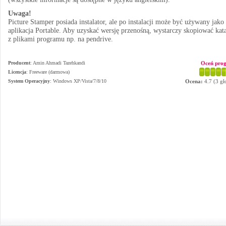
Uwaga!
Picture Stamper posiada instalator, ale po instalacji może być używany jako
aplikacja Portable. Aby uzyskać wersję przenośną, wystarczy skopiować kat
z plikami programu np. na pendrive.
Producent
:
Amin Ahmadi Tazehkandi
Oceń pro
Licencja
: Freeware (darmowa)
System Operacyjny
:
Windows XP/Vista/7/8/10
Ocena:
4.7
(
3
gł