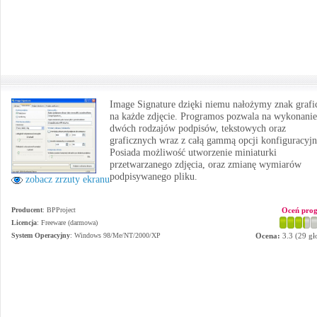
Image Signature dzięki niemu nałożymy znak grafi
na każde zdjęcie. Programos pozwala na wykonanie
dwóch rodzajów podpisów, tekstowych oraz
graficznych wraz z całą gammą opcji konfiguracyj
Posiada możliwość utworzenie miniaturki
przetwarzanego zdjęcia, oraz zmianę wymiarów
podpisywanego pliku.
zobacz zrzuty ekranu
Producent
:
BPProject
Oceń pro
Licencja
: Freeware (darmowa)
System Operacyjny
:
Windows 98/Me/NT/2000/XP
Ocena:
3.3
(
29
gł