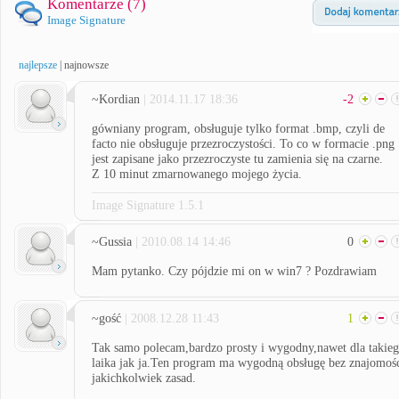
Komentarze (
7
)
Image Signature
najlepsze
|
najnowsze
~Kordian
| 2014.11.17 18:36
-2
gówniany program, obsługuje tylko format .bmp, czyli de
facto nie obsługuje przezroczystości. To co w formacie .png
jest zapisane jako przezroczyste tu zamienia się na czarne.
Z 10 minut zmarnowanego mojego życia.
Image Signature 1.5.1
~Gussia
| 2010.08.14 14:46
0
Mam pytanko. Czy pójdzie mi on w win7 ? Pozdrawiam
~gość
| 2008.12.28 11:43
1
Tak samo polecam,bardzo prosty i wygodny,nawet dla takie
laika jak ja.Ten program ma wygodną obsługę bez znajomoś
jakichkolwiek zasad.