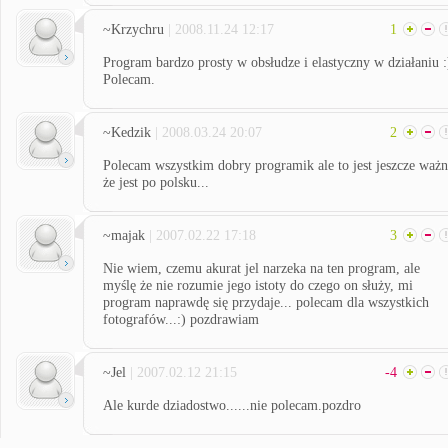
~Krzychru
| 2008.11.24 12:17
1
Program bardzo prosty w obsłudze i elastyczny w działaniu :
Polecam.
~Kedzik
| 2008.03.24 20:07
2
Polecam wszystkim dobry programik ale to jest jeszcze waż
że jest po polsku...
~majak
| 2007.02.22 17:18
3
Nie wiem, czemu akurat jel narzeka na ten program, ale
myślę że nie rozumie jego istoty do czego on służy, mi
program naprawdę się przydaje... polecam dla wszystkich
fotografów...:) pozdrawiam
~Jel
| 2007.02.12 21:15
-4
Ale kurde dziadostwo......nie polecam.pozdro