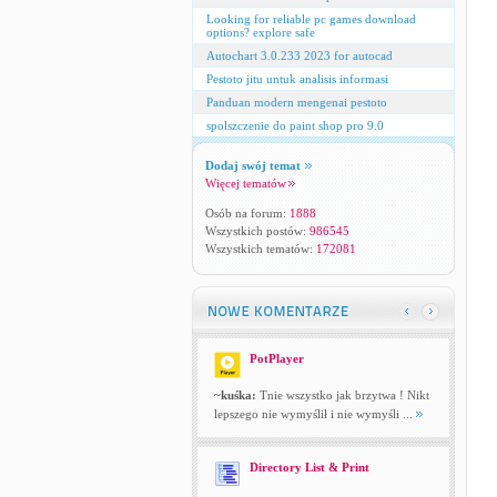
Looking for reliable pc games download
options? explore safe
Autochart 3.0.233 2023 for autocad
Pestoto jitu untuk analisis informasi
Panduan modern mengenai pestoto
spolszczenie do paint shop pro 9.0
Dodaj swój temat
Więcej tematów
Osób na forum:
1888
Wszystkich postów:
986545
Wszystkich tematów:
172081
PotPlayer
~kuśka:
Tnie wszystko jak brzytwa ! Nikt
lepszego nie wymyślił i nie wymyśli ...
Directory List & Print