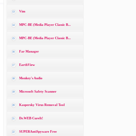
Vim
13
MPC-BE (Media Player Classic B...
14
MPC-BE (Media Player Classic B...
15
Far Manager
16
EarthView
17
Monkey′s Audio
18
Microsoft Safety Scanner
19
Kaspersky Virus Removal Tool
20
Dr.WEB CureIt!
21
SUPERAntiSpyware Free
22