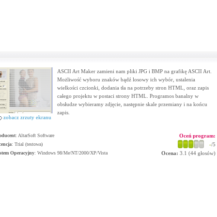
ASCII Art Maker zamieni nam pliki JPG i BMP na grafikę ASCII Art.
Możliwość wyboru znaków bądź losowy ich wybór, ustalenia
wielkości czcionki, dodania tła na potrzeby stron HTML, oraz zapis
całego projektu w postaci strony HTML. Programos banalny w
obsłudze wybieramy zdjęcie, następnie skale przemiany i na końcu
zapis.
zobacz zrzuty ekranu
oducent
:
AltarSoft Software
Oceń program:
cencja
: Trial (testowa)
-
/5
stem Operacyjny
:
Windows 98/Me/NT/2000/XP/Vista
Ocena:
3.1
(
44
głosów)