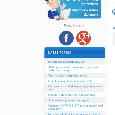
Dołącz do nas na:
n
spolszczenie do autoroute 2007
2026 update: cheap cross‑border payment
platforms for nigeri
Nagły spadek wydajności laptopa
Trimble inpho photogrammetry v14
Your spectacular digital gaming journey starts
now
Заборы из металлического штакетника
Olxtoto daftar gratis proses singkat
Whatsapp+237676641179 instant money spell
works 100%
Tornado cash: how the protocol is structured