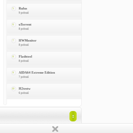
Rufus
5
9 pobrań
uTorrent
6
8 pobrań
HWMonitor
7
8 pobrań
Flashtool
8
8 pobrań
AIDA64 Extreme Edition
9
7 pobrań
H2testw
10
6 pobrań