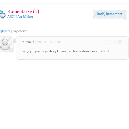
Komentarze (
1
)
ASCII Art Maker
ajlepsze
|
najnowsze
~Gremlin
| 2009.07.25 16:00
0
Fajny programik jeżeli się komuś nie chce za dużo bawić z ASCII.