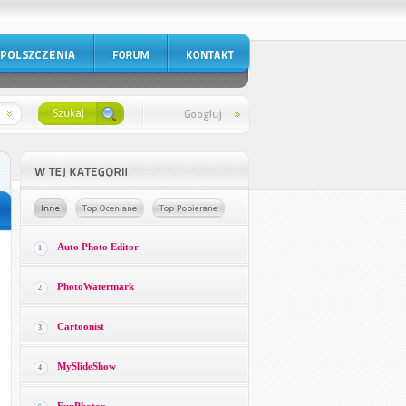
Auto Photo Editor
1
PhotoWatermark
2
Cartoonist
3
MySlideShow
4