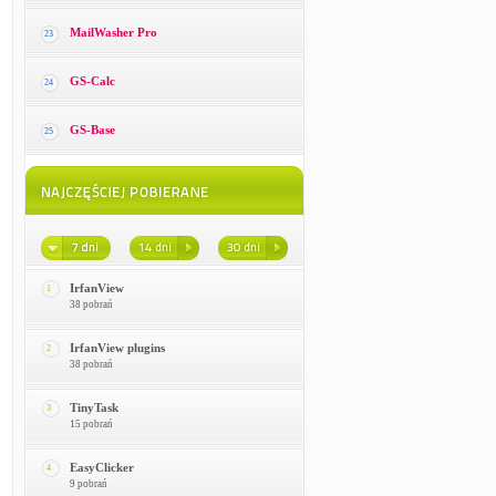
MailWasher Pro
23
GS-Calc
24
GS-Base
25
IrfanView
1
38 pobrań
IrfanView plugins
2
38 pobrań
TinyTask
3
15 pobrań
EasyClicker
4
9 pobrań