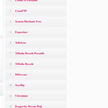
CrossFTP Portable
2
CrossFTP
3
System Mechanic Free
4
Exportizer
5
ToDoList
6
XMedia Recode Portable
7
XMedia Recode
8
Diffractor
9
StaxRip
10
Chromium
11
Kaspersky Rescue Disk
12