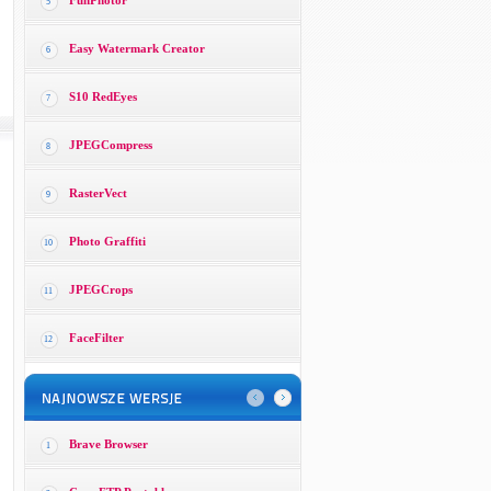
FunPhotor
5
Easy Watermark Creator
6
S10 RedEyes
7
JPEGCompress
8
RasterVect
9
Photo Graffiti
10
JPEGCrops
11
FaceFilter
12
Brave Browser
1