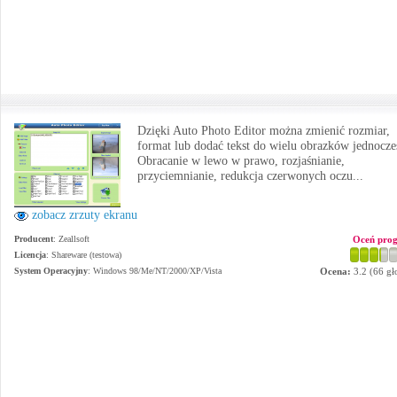
Dzięki Auto Photo Editor można zmienić rozmiar,
format lub dodać tekst do wielu obrazków jednocze
Obracanie w lewo w prawo, rozjaśnianie,
przyciemnianie, redukcja czerwonych oczu...
zobacz zrzuty ekranu
Producent
:
Zeallsoft
Oceń pro
Licencja
: Shareware (testowa)
System Operacyjny
:
Windows 98/Me/NT/2000/XP/Vista
Ocena:
3.2
(
66
gł