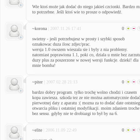
Wie ktoś może jak dodać do niego jakieś czcionki. Bardzo m
to potrzebne. Jeśli ktoś wie to prosze o odpowiedź.
~korona
| 2007.11.26 17:41
0
swietny - jesli potrzebujesz w prosty i szybki sposob
oznakowac duza ilosc zdjec/prac.
wersja 1.0 owszem wieszala sie i byly z nia problemy.
natomiast poprawiona 1.1, poki co, dziala u mnie bez zarzut
duzy plus za poszerzone w nowej wersji funkcje. dzieki! dla
mnie bomba!
~piter
| 2007.02.28 21:13
0
bardzo dobry program. tylko trochę wolno chodzi i czasem
kopa zawiesza. szkoda tez ze nie można automatycznie doda
pierwotnej daty z aparatu :( mozna za to dodać date oststnie
otwarcia pliku i ostatniej modyfikacji. moim zdaniem troche
bez sensu. gdyby nie te drobiazgi to był by na 6.
~elite
| 2006.11.09 22:49
0