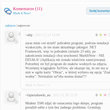
Komentarze (
11
)
Mark It Now!
najlepsze
|
najnowsze
~alip
| 2013.12.12 14:09
0
zaraz mnie coś strzeli! pobrałem program, podczas instalacji
wyskoczyło, że nie mam aktualnego jakiegoś .NET
Framework, więc to pobrałem (zeżarło 23 mb), po
zakończeniu instalacji chcę uruchomić MarkItNow - NIE
DZIAŁA! (Aplikacja nie została właściwie zainicjowana).
Potrzebny mi był program do znaków wodnych na zdjęcia.
Wcześniej ściągnąłem XnView, ale okazuje się, że nie ma w
nim w ogóle karty "Obraz", w której wybiera się opcję "Zna
wodny". Normalnie za*oba można dostać!!!
Mark It Now! 1.1
~fajnezabawki_eu
| 2011.12.28 12:59
0
Miałem 3500 zdjęć do oznaczenia logo sklepu, program
poradził sobie z tym bez żadnego problemu. Gratuluję