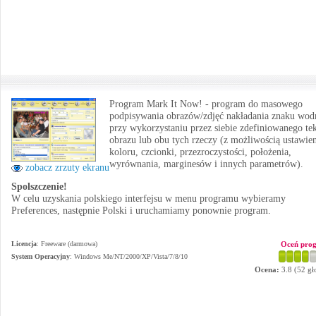
Program Mark It Now! - program do masowego
podpisywania obrazów/zdjęć nakładania znaku wo
przy wykorzystaniu przez siebie zdefiniowanego tek
obrazu lub obu tych rzeczy (z możliwością ustawie
koloru, czcionki, przezroczystości, położenia,
wyrównania, marginesów i innych parametrów).
zobacz zrzuty ekranu
Spolszczenie!
W celu uzyskania polskiego interfejsu w menu programu wybieramy
Preferences, następnie Polski i uruchamiamy ponownie program.
Licencja
: Freeware (darmowa)
Oceń pro
System Operacyjny
:
Windows Me/NT/2000/XP/Vista/7/8/10
Ocena:
3.8
(
52
gł