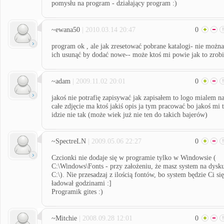
pomysłu na program - działający program :)
~ewana50
| 2010.03.14 20:47
0
program ok , ale jak zresetować pobrane katalogi- nie można
ich usunąć by dodać nowe-- może ktoś mi powie jak to zrob
~adam
| 2009.11.02 20:01
0
jakoś nie potrafię zapisywać jak zapisałem to logo mialem n
całe zdjęcie ma ktoś jakiś opis ja tym pracować bo jakoś mi 
idzie nie tak (może wiek już nie ten do takich bajerów)
~SpectreLN
| 2009.05.06 22:27
0
Czcionki nie dodaje się w programie tylko w Windowsie (
C:\Windows\Fonts - przy założeniu, że masz system na dysk
C:\). Nie przesadzaj z ilością fontów, bo system będzie Ci się
ładował godzinami :]
Programik gites :)
~Mitchie
| 2008.09.28 12:01
0