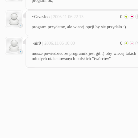
program ok,
~Grzesioo
| 2006.11.06 22:13
0
program przydatny, ale wiecej opcji by sie przydalo :)
~air9
| 2006.11.06 10:00
0
musze powiedziec ze programik jest git :) oby wiecej takich
młodych utalentowanych polskich "twórców"