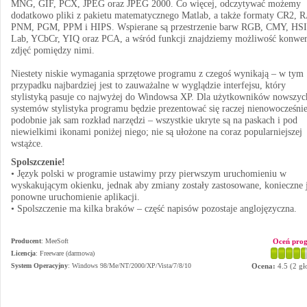
MNG, GIF, PCX, JPEG oraz JPEG 2000. Co więcej, odczytywać możemy
dodatkowo pliki z pakietu matematycznego Matlab, a także formaty CR2, 
PNM, PGM, PPM i HIPS. Wspierane są przestrzenie barw RGB, CMY, HSI
Lab, YCbCr, YIQ oraz PCA, a wśród funkcji znajdziemy możliwość konwer
zdjęć pomiędzy nimi.
Niestety niskie wymagania sprzętowe programu z czegoś wynikają – w tym
przypadku najbardziej jest to zauważalne w wyglądzie interfejsu, który
stylistyką pasuje co najwyżej do Windowsa XP. Dla użytkowników nowszyc
systemów stylistyka programu będzie prezentować się raczej nienowocześnie
podobnie jak sam rozkład narzędzi – wszystkie ukryte są na paskach i pod
niewielkimi ikonami poniżej niego; nie są ułożone na coraz popularniejszej
wstążce.
Spolszczenie!
• Język polski w programie ustawimy przy pierwszym uruchomieniu w
wyskakującym okienku, jednak aby zmiany zostały zastosowane, konieczne j
ponowne uruchomienie aplikacji.
• Spolszczenie ma kilka braków – część napisów pozostaje anglojęzyczna.
Producent
:
MeeSoft
Oceń pro
Licencja
: Freeware (darmowa)
System Operacyjny
:
Windows 98/Me/NT/2000/XP/Vista/7/8/10
Ocena:
4.5
(
2
gł