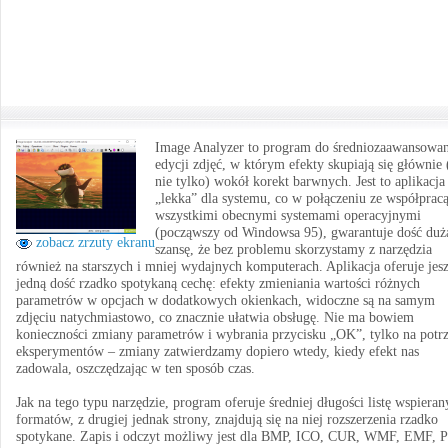
Image Analyzer to program do średniozaawansowan
edycji zdjęć, w którym efekty skupiają się głównie 
nie tylko) wokół korekt barwnych. Jest to aplikacja
„lekka” dla systemu, co w połączeniu ze współpracą
wszystkimi obecnymi systemami operacyjnymi
(począwszy od Windowsa 95), gwarantuje dość duż
zobacz zrzuty ekranu
szansę, że bez problemu skorzystamy z narzędzia
również na starszych i mniej wydajnych komputerach. Aplikacja oferuje jes
jedną dość rzadko spotykaną cechę: efekty zmieniania wartości różnych
parametrów w opcjach w dodatkowych okienkach, widoczne są na samym
zdjęciu natychmiastowo, co znacznie ułatwia obsługę. Nie ma bowiem
konieczności zmiany parametrów i wybrania przycisku „OK”, tylko na potr
eksperymentów – zmiany zatwierdzamy dopiero wtedy, kiedy efekt nas
zadowala, oszczędzając w ten sposób czas.
Jak na tego typu narzędzie, program oferuje średniej długości listę wspieran
formatów, z drugiej jednak strony, znajdują się na niej rozszerzenia rzadko
spotykane. Zapis i odczyt możliwy jest dla BMP, ICO, CUR, WMF, EMF, 