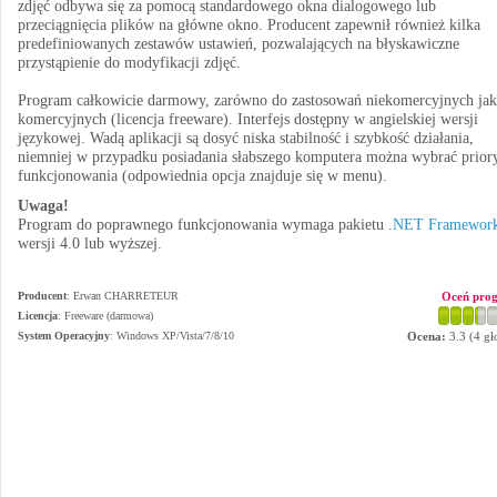
zdjęć odbywa się za pomocą standardowego okna dialogowego lub
przeciągnięcia plików na główne okno. Producent zapewnił również kilka
predefiniowanych zestawów ustawień, pozwalających na błyskawiczne
przystąpienie do modyfikacji zdjęć.
Program całkowicie darmowy, zarówno do zastosowań niekomercyjnych jak
komercyjnych (licencja freeware). Interfejs dostępny w angielskiej wersji
językowej. Wadą aplikacji są dosyć niska stabilność i szybkość działania,
niemniej w przypadku posiadania słabszego komputera można wybrać priory
funkcjonowania (odpowiednia opcja znajduje się w menu).
Uwaga!
Program do poprawnego funkcjonowania wymaga pakietu
.NET Framework
wersji 4.0 lub wyższej.
Producent
:
Erwan CHARRETEUR
Oceń pro
Licencja
: Freeware (darmowa)
System Operacyjny
:
Windows XP/Vista/7/8/10
Ocena:
3.3
(
4
gł