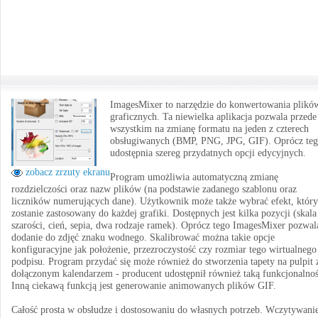
ImagesMixer to narzędzie do konwertowania plikó
graficznych. Ta niewielka aplikacja pozwala przede
wszystkim na zmianę formatu na jeden z czterech
obsługiwanych (BMP, PNG, JPG, GIF). Oprócz te
udostępnia szereg przydatnych opcji edycyjnych.
zobacz zrzuty ekranu
Program umożliwia automatyczną zmianę
rozdzielczości oraz nazw plików (na podstawie zadanego szablonu oraz
liczników numerujących dane). Użytkownik może także wybrać efekt, który
zostanie zastosowany do każdej grafiki. Dostępnych jest kilka pozycji (skala
szarości, cień, sepia, dwa rodzaje ramek). Oprócz tego ImagesMixer pozwal
dodanie do zdjęć znaku wodnego. Skalibrować można takie opcje
konfiguracyjne jak położenie, przezroczystość czy rozmiar tego wirtualnego
podpisu. Program przydać się może również do stworzenia tapety na pulpit 
dołączonym kalendarzem - producent udostępnił również taką funkcjonalnoś
Inną ciekawą funkcją jest generowanie animowanych plików GIF.
Całość prosta w obsłudze i dostosowaniu do własnych potrzeb. Wczytywani