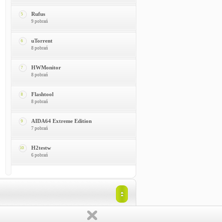
Rufus
5
9 pobrań
uTorrent
6
8 pobrań
HWMonitor
7
8 pobrań
Flashtool
8
8 pobrań
AIDA64 Extreme Edition
9
7 pobrań
H2testw
10
6 pobrań