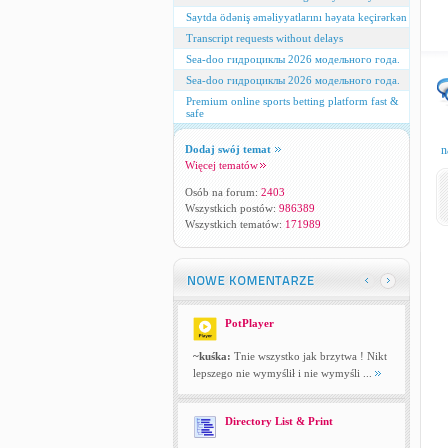
Saytda ödəniş əməliyyatlarını həyata keçirərkən
Transcript requests without delays
Sea-doo гидроциклы 2026 модельного года.
Sea-doo гидроциклы 2026 модельного года.
Premium online sports betting platform fast &
safe
Dodaj swój temat
n
Więcej tematów
Osób na forum:
2403
Wszystkich postów:
986389
Wszystkich tematów:
171989
PotPlayer
~kuśka:
Tnie wszystko jak brzytwa ! Nikt
lepszego nie wymyślił i nie wymyśli ...
Directory List & Print