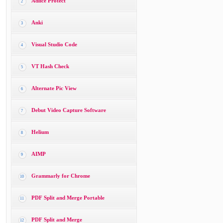
Adlice Protect
2
Anki
3
Visual Studio Code
4
VT Hash Check
5
Alternate Pic View
6
Debut Video Capture Software
7
Helium
8
AIMP
9
Grammarly for Chrome
10
PDF Split and Merge Portable
11
PDF Split and Merge
12