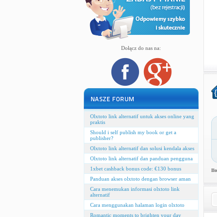
Dołącz do nas na:
Olxtoto link alternatif untuk akses online yang
praktis
Should i self publish my book or get a
publisher?
Olxtoto link alternatif dan solusi kendala akses
Olxtoto link alternatif dan panduan pengguna
1xbet cashback bonus code: €130 bonus
Il
Panduan akses olxtoto dengan browser aman
Cara menemukan informasi olxtoto link
alternatif
Cara menggunakan halaman login olxtoto
Romantic moments to brighten your day