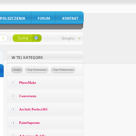
PhotoMake
1
Converseen
2
ArcSoft Perfect365
3
PaintSupreme
4