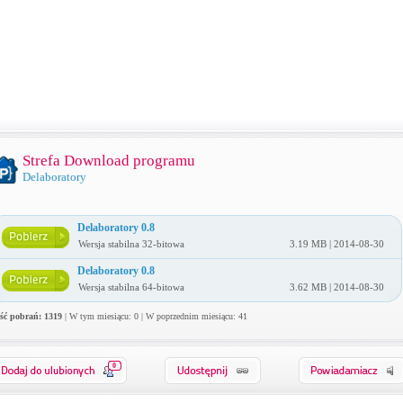
Strefa Download programu
Delaboratory
Delaboratory 0.8
Wersja stabilna 32-bitowa
3.19 MB | 2014-08-30
Delaboratory 0.8
Wersja stabilna 64-bitowa
3.62 MB | 2014-08-30
ość pobrań: 1319
| W tym miesiącu: 0 | W poprzednim miesiącu: 41
0