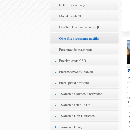
Exif - odczyt i edycja
Modelowanie 3D
Obróbka i tworzenie animacji
Obróbka i tworzenie grafiki
Programy do malowania
Projektowanie CAD
Przechwytywanie obrazu
op
- 
Przeglądarki graficzne
- 
- 
Tworzenie albumów i prezentacji
- 
ek
Tworzenie galerii HTML
- 
- 
Tworzenie ikon i kursorów
- 
- 
- 
Tworzenie kolaży