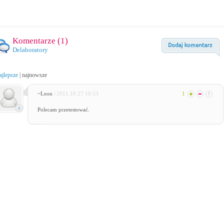
Komentarze (
1
)
Delaboratory
ajlepsze
|
najnowsze
~Leon
| 2011.10.27 10:53
1
Polecam przetestować.