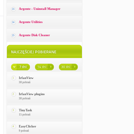
Argente - Uninstall Manager
23
Argente Utilities
24
Argente Disk Cleaner
25
IrfanView
1
38 pobrań
IrfanView plugins
2
38 pobrań
TinyTask
3
15 pobrań
EasyClicker
4
9 pobrań