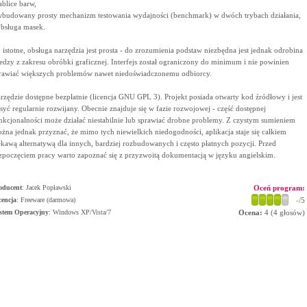
tablice barw,
wbudowany prosty mechanizm testowania wydajności (benchmark) w dwóch trybach działania,
obsługa masek.
 istotne, obsługa narzędzia jest prosta - do zrozumienia podstaw niezbędna jest jednak odrobina
edzy z zakresu obróbki graficznej. Interfejs został ograniczony do minimum i nie powinien
rawiać większych problemów nawet niedoświadczonemu odbiorcy.
rzędzie dostępne bezpłatnie (licencja GNU GPL 3). Projekt posiada otwarty kod źródłowy i jest
syć regularnie rozwijany. Obecnie znajduje się w fazie rozwojowej - część dostępnej
nkcjonalności może działać niestabilnie lub sprawiać drobne problemy. Z czystym sumieniem
żna jednak przyznać, że mimo tych niewielkich niedogodności, aplikacja staje się całkiem
ekawą alternatywą dla innych, bardziej rozbudowanych i często płatnych pozycji. Przed
zpoczęciem pracy warto zapoznać się z przyzwoitą dokumentacją w języku angielskim.
oducent
:
Jacek Popławski
Oceń program:
cencja
: Freeware (darmowa)
-
/5
stem Operacyjny
:
Windows XP/Vista/7
Ocena:
4
(
4
głosów)