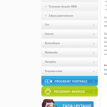
- 
- 
Tworzenie obrazów HDR
- 
Zdjęcia panoramiczne
Co
wi
Gry
sp
Internet
Na
do
fu
Komunikacja
mo
ci
Multimedia
ro
Narzędzia
Pr
Li
Programowanie
Sy