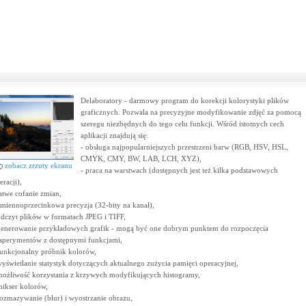
Delaboratory - darmowy program do korekcji kolorystyki plików
graficznych. Pozwala na precyzyjne modyfikowanie zdjęć za pomocą
szeregu niezbędnych do tego celu funkcji. Wśród istotnych cech
aplikacji znajdują się:
- obsługa najpopularniejszych przestrzeni barw (RGB, HSV, HSL,
CMYK, CMY, BW, LAB, LCH, XYZ),
zobacz zrzuty ekranu
- praca na warstwach (dostępnych jest też kilka podstawowych
eracji),
łatwe cofanie zmian,
zmiennoprzecinkowa precyzja (32-bity na kanał),
odczyt plików w formatach JPEG i TIFF,
generowanie przykładowych grafik - mogą być one dobrym punktem do rozpoczęcia
sperymentów z dostępnymi funkcjami,
funkcjonalny próbnik kolorów,
wyświetlanie statystyk dotyczących aktualnego zużycia pamięci operacyjnej,
możliwość korzystania z krzywych modyfikujących histogramy,
mikser kolorów,
rozmazywanie (blur) i wyostrzanie obrazu,