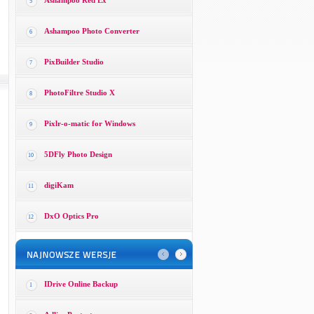
Ashampoo Red Ex
5
Ashampoo Photo Converter
6
PixBuilder Studio
7
PhotoFiltre Studio X
8
Pixlr-o-matic for Windows
9
5DFly Photo Design
10
digiKam
11
DxO Optics Pro
12
IDrive Online Backup
1