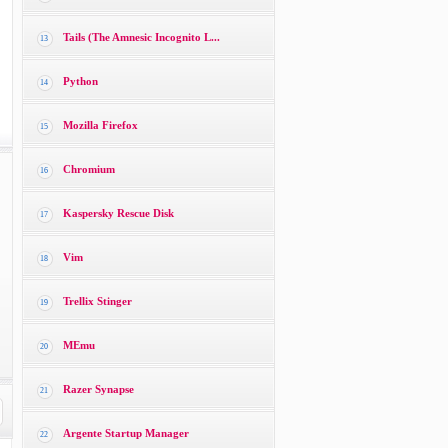
Tails (The Amnesic Incognito L...
13
Python
14
Mozilla Firefox
15
Chromium
16
Kaspersky Rescue Disk
17
Vim
18
Trellix Stinger
19
MEmu
20
Razer Synapse
21
Argente Startup Manager
22