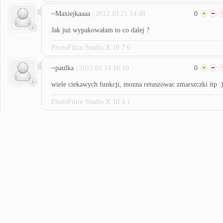
~Maxiejkaaaa
| 2012.10.21 14:48
0
Jak już wypakowałam to co dalej ?
PhotoFiltre Studio X 10.7.0
~paulka
| 2012.02.14 16:10
0
wiele ciekawych funkcji, mozna retuszowac zmarszczki itp :
PhotoFiltre Studio X 10.4.1