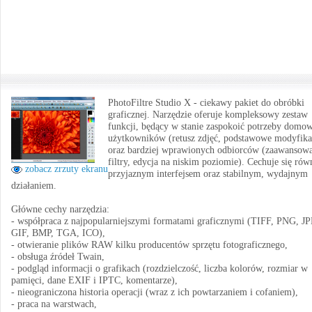
PhotoFiltre Studio X - ciekawy pakiet do obróbki
graficznej. Narzędzie oferuje kompleksowy zestaw
funkcji, będący w stanie zaspokoić potrzeby domo
użytkowników (retusz zdjęć, podstawowe modyfika
oraz bardziej wprawionych odbiorców (zaawansow
filtry, edycja na niskim poziomie). Cechuje się rów
zobacz zrzuty ekranu
przyjaznym interfejsem oraz stabilnym, wydajnym
działaniem.
Główne cechy narzędzia:
- współpraca z najpopularniejszymi formatami graficznymi (TIFF, PNG, J
GIF, BMP, TGA, ICO),
- otwieranie plików RAW kilku producentów sprzętu fotograficznego,
- obsługa źródeł Twain,
- podgląd informacji o grafikach (rozdzielczość, liczba kolorów, rozmiar w
pamięci, dane EXIF i IPTC, komentarze),
- nieograniczona historia operacji (wraz z ich powtarzaniem i cofaniem),
- praca na warstwach,