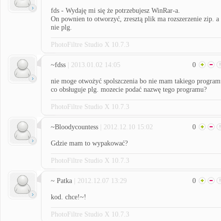
fds - Wydaję mi się że potrzebujesz WinRar-a.
On pownien to otworzyć, zresztą plik ma rozszerzenie zip. a
nie plg.
PhotoFiltre Studio X 10.7.3
~fdss
| 2013.01.02 14:05
0
nie moge otwożyć spolszczenia bo nie mam takiego program
co obsługuje plg. mozecie podać nazwę tego programu?
PhotoFiltre Studio X 10.7.3
~Bloodycountess
| 2012.12.10 15:02
0
Gdzie mam to wypakować?
PhotoFiltre Studio X 10.7.3
~ Patka
| 2012.12.07 13:29
0
kod. chce!~!
PhotoFiltre Studio X 10.7.3