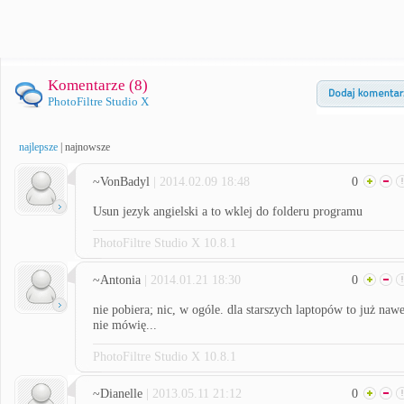
Komentarze (
8
)
PhotoFiltre Studio X
najlepsze
|
najnowsze
~VonBadyl
| 2014.02.09 18:48
0
Usun jezyk angielski a to wklej do folderu programu
PhotoFiltre Studio X 10.8.1
~Antonia
| 2014.01.21 18:30
0
nie pobiera; nic, w ogóle. dla starszych laptopów to już nawe
nie mówię...
PhotoFiltre Studio X 10.8.1
~Dianelle
| 2013.05.11 21:12
0