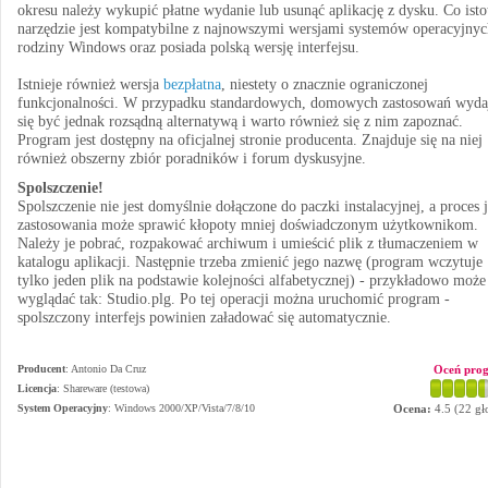
okresu należy wykupić płatne wydanie lub usunąć aplikację z dysku. Co isto
narzędzie jest kompatybilne z najnowszymi wersjami systemów operacyjnyc
rodziny Windows oraz posiada polską wersję interfejsu.
Istnieje również wersja
bezpłatna
, niestety o znacznie ograniczonej
funkcjonalności. W przypadku standardowych, domowych zastosowań wyda
się być jednak rozsądną alternatywą i warto również się z nim zapoznać.
Program jest dostępny na oficjalnej stronie producenta. Znajduje się na niej
również obszerny zbiór poradników i forum dyskusyjne.
Spolszczenie!
Spolszczenie nie jest domyślnie dołączone do paczki instalacyjnej, a proces 
zastosowania może sprawić kłopoty mniej doświadczonym użytkownikom.
Należy je pobrać, rozpakować archiwum i umieścić plik z tłumaczeniem w
katalogu aplikacji. Następnie trzeba zmienić jego nazwę (program wczytuje
tylko jeden plik na podstawie kolejności alfabetycznej) - przykładowo może
wyglądać tak: Studio.plg. Po tej operacji można uruchomić program -
spolszczony interfejs powinien załadować się automatycznie.
Producent
:
Antonio Da Cruz
Oceń pro
Licencja
: Shareware (testowa)
System Operacyjny
:
Windows 2000/XP/Vista/7/8/10
Ocena:
4.5
(
22
gł