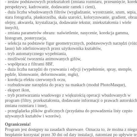
- zestaw podstawowych przekształceń (zmiana rozmiaru, przesunięcie, korek
perspektywy, kadrowanie, dodawanie ramek i cieni),
- duża liczba wbudowanych filtrów (wygładzanie, wyostrzanie, szum, sepia,
stara fotografia, płaskorzeźba, skala szarości, koloryzowanie, gradient, obra
olejny, akwarela, krystalizacja, dodawanie tekstur, zniekształcenia i wiele
innych),
- zmiana parametrów obrazu: naświetlenie, nasycenie, korekcja gamma,
histogram, posteryzacja,
- selekcja na podstawie figur geometrycznych, podstawowych narzędzi (róż
lasso) lub zdefiniowanych przez użytkownika kształtów,
- tryb automatycznego wypełniania,
- możliwość tworzenia animowanych gifów,
- współpraca z filtrami 8BF,
- duża liczba narzędzi do rysowania i edycji (wypełnienie, spray, stemple,
pędzle, klonowanie, deformowanie, mgła),
- korekcja efektu czerwonych oczu,
- rozbudowane narzędzia do pracy na maskach (moduł PhotoMasque),
- eksport ikon,
- tryb przetwarzania wsadowego z większością operacji wbudowanych w
program (filtry, przekształcenia, dodawanie informacji o prawach autorskich
zmiana rozmiaru i inne),
- przeglądarka plików graficznych (przydatna do prowadzenia listy często
używanych kształtów i wzorów).
Ograniczenia!
Program jest dostępny na zasadach shareware. Oznacza to, że można z niego
bezpłatnie korzystać przez 30 dni od daty instalacji, natomiast po upływie t