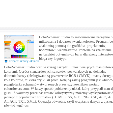
ColorSchemer Studio to zaawansowane narzędzie d
miksowania i dopasowywania kolorów. Program bę
znakomitą pomocą dla grafików, projektantów,
hobbystów i webmasterów. Pozwala na znalezienie
najbardziej optymalnych barw dla strony internetow
bloga czy logotypu.
zobacz zrzuty ekranu
ColorSchemer Studio oferuje szereg narzędzi, umożliwiających manipulowa
kolorami. Oprócz standardowych suwaków, pozwalających na dokładne
dobranie barwy (obsługiwane są przestrzenie RGB i CMYK), mamy dostęp 
koła kolorów, miksera czy kilku palet. Kolejną zaletą programu jest wbudo
przeglądarka schematów stworzonych przez użytkowników portalu
colourlovers.com. W łatwy sposób pobierzemy układ, który przypadł nam d
gustu. Stworzony przez nas zestaw kolorystyczny możemy wyeksportować 
jednego z popularnych formatów (HTML, CSS, GIF, PNG, ASE, ACO, AC
AI, ACF, TXT, XML). Operacja odwrotna, czyli wczytanie danych z dysku, 
również możliwa.