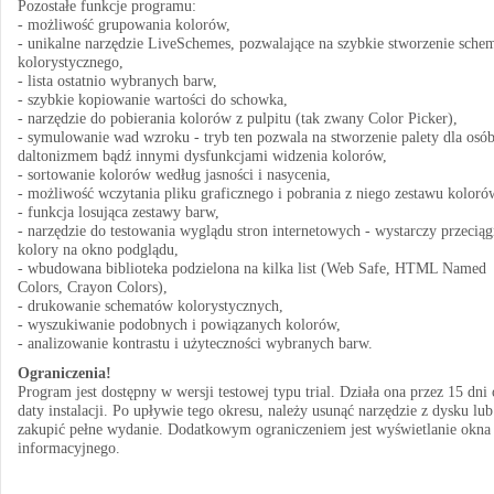
Pozostałe funkcje programu:
- możliwość grupowania kolorów,
- unikalne narzędzie LiveSchemes, pozwalające na szybkie stworzenie sche
kolorystycznego,
- lista ostatnio wybranych barw,
- szybkie kopiowanie wartości do schowka,
- narzędzie do pobierania kolorów z pulpitu (tak zwany Color Picker),
- symulowanie wad wzroku - tryb ten pozwala na stworzenie palety dla osób
daltonizmem bądź innymi dysfunkcjami widzenia kolorów,
- sortowanie kolorów według jasności i nasycenia,
- możliwość wczytania pliku graficznego i pobrania z niego zestawu koloró
- funkcja losująca zestawy barw,
- narzędzie do testowania wyglądu stron internetowych - wystarczy przecią
kolory na okno podglądu,
- wbudowana biblioteka podzielona na kilka list (Web Safe, HTML Named
Colors, Crayon Colors),
- drukowanie schematów kolorystycznych,
- wyszukiwanie podobnych i powiązanych kolorów,
- analizowanie kontrastu i użyteczności wybranych barw.
Ograniczenia!
Program jest dostępny w wersji testowej typu trial. Działa ona przez 15 dni
daty instalacji. Po upływie tego okresu, należy usunąć narzędzie z dysku lub
zakupić pełne wydanie. Dodatkowym ograniczeniem jest wyświetlanie okna
informacyjnego.