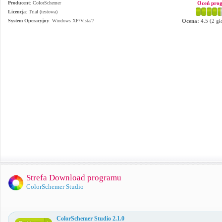
Producent
:
ColorSchemer
Oceń pro
Licencja
: Trial (testowa)
System Operacyjny
:
Windows XP/Vista/7
Ocena:
4.5
(
2
gł
Strefa Download programu
ColorSchemer Studio
ColorSchemer Studio 2.1.0