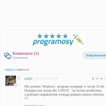
Komentarze (
2
)
Converseen
najlepsze
|
najnowsze
tele02
| 2013.11.16 10:43
0
Dla systemu 'Windows', program występuje w wersji 32-bit.
Dostępna jest wersja dla 'LINUX' - na stronie producenta,
a pobranie czegokolwiek wymaga podania numeru telefonu
!!!.