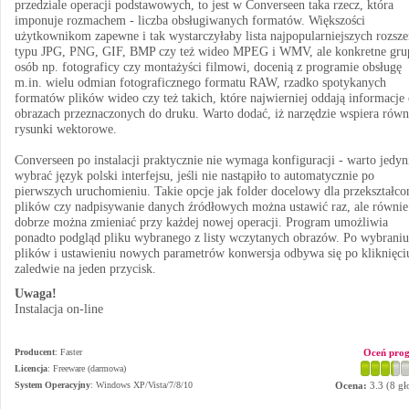
przedziale operacji podstawowych, to jest w Converseen taka rzecz, która
imponuje rozmachem - liczba obsługiwanych formatów. Większości
użytkownikom zapewne i tak wystarczyłaby lista najpopularniejszych rozsze
typu JPG, PNG, GIF, BMP czy też wideo MPEG i WMV, ale konkretne gru
osób np. fotograficy czy montażyści filmowi, docenią z programie obsługę
m.in. wielu odmian fotograficznego formatu RAW, rzadko spotykanych
formatów plików wideo czy też takich, które najwierniej oddają informacje
obrazach przeznaczonych do druku. Warto dodać, iż narzędzie wspiera równ
rysunki wektorowe.
Converseen po instalacji praktycznie nie wymaga konfiguracji - warto jedyn
wybrać język polski interfejsu, jeśli nie nastąpiło to automatycznie po
pierwszych uruchomieniu. Takie opcje jak folder docelowy dla przekształc
plików czy nadpisywanie danych źródłowych można ustawić raz, ale równie
dobrze można zmieniać przy każdej nowej operacji. Program umożliwia
ponadto podgląd pliku wybranego z listy wczytanych obrazów. Po wybraniu
plików i ustawieniu nowych parametrów konwersja odbywa się po kliknięci
zaledwie na jeden przycisk.
Uwaga!
Instalacja on-line
Producent
:
Faster
Oceń pro
Licencja
: Freeware (darmowa)
System Operacyjny
:
Windows XP/Vista/7/8/10
Ocena:
3.3
(
8
gł