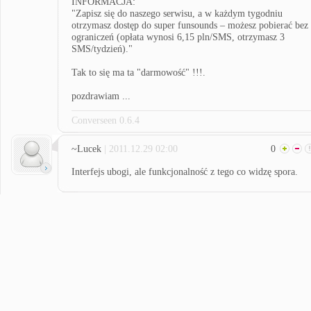
INFORMACJA:
"Zapisz się do naszego serwisu, a w każdym tygodniu
otrzymasz dostęp do super funsounds – możesz pobierać bez
ograniczeń (opłata wynosi 6,15 pln/SMS, otrzymasz 3
SMS/tydzień)."
Tak to się ma ta "darmowość" !!!.
pozdrawiam ...
Converseen 0.6.4
~Lucek
| 2011.12.29 02:00
0
Interfejs ubogi, ale funkcjonalność z tego co widzę spora.