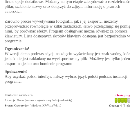
liczne opcje dodatkowe. Możemy na tym etapie zdecydować o rozdzielczośc
pliku, szablonie nazwy oraz dołączyć do zdjęcia informację o prawach
autorskich.
Zarówno proces wywoływania fotografii, jak i jej eksportu, możemy
przeprowadzać równolegle w kilku zakładkach, łatwo przełączając się pomi
nimi, by porównać efekty. Program obsługiwać można również za pomocą
klawiatury. Lista dostępnych skrótów klawiszy dostępna jest bezpośrednio w
programie.
Ograniczenia!
W wersji demo podczas edycji na zdjęciu wyświetlany jest znak wodny, któ
jednak nie jest nakładany na wyeksportowany plik. Możliwy jest tylko jeden
eksport na jedno uruchomienie programu.
Spolszczenie!
Aby uzyskać polski interfejs, należy wybrać język polski podczas instalacji
programu.
Producent
:
nama5 s.r.o.
Oceń pro
Licencja
: Demo (testowa z ograniczoną funkcjonalnością)
System Operacyjny
:
Windows XP/Vista/7/8/10
Ocena:
4
(
3
gł