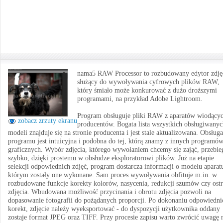
nama5 RAW Processor to rozbudowany edytor zdję
służący do wywoływania cyfrowych plików RAW,
który śmiało może konkurować z dużo droższymi
programami, na przykład Adobe Lightroom.
Program obsługuje pliki RAW z aparatów wiodący
zobacz zrzuty ekranu
producentów. Bogata lista wszystkich obsługiwany
modeli znajduje się na stronie producenta i jest stale aktualizowana. Obsługa
programu jest intuicyjna i podobna do tej, którą znamy z innych programó
graficznych. Wybór zdjęcia, którego wywołaniem chcemy się zająć, przebie
szybko, dzięki prostemu w obsłudze eksploratorowi plików. Już na etapie
selekcji odpowiednich zdjęć, program dostarcza informacji o modelu aparat
którym zostały one wykonane. Sam proces wywoływania obfituje m.in. w
rozbudowane funkcje korekty kolorów, nasycenia, redukcji szumów czy ostr
zdjęcia. Wbudowana możliwość przycinania i obrotu zdjęcia pozwoli na
dopasowanie fotografii do pożądanych proporcji. Po dokonaniu odpowiedni
korekt, zdjęcie należy wyeksportować - do dyspozycji użytkownika oddany
zostaje format JPEG oraz TIFF. Przy procesie zapisu warto zwrócić uwagę 