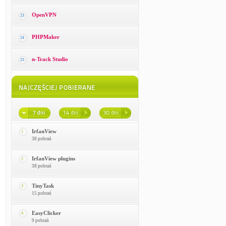
OpenVPN
23
PHPMaker
24
n-Track Studio
25
IrfanView
1
38 pobrań
IrfanView plugins
2
38 pobrań
TinyTask
3
15 pobrań
EasyClicker
4
9 pobrań