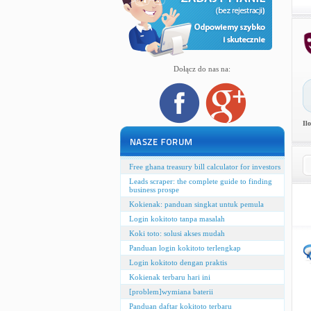
Dołącz do nas na:
Il
Free ghana treasury bill calculator for investors
Leads scraper: the complete guide to finding
business prospe
Kokienak: panduan singkat untuk pemula
Login kokitoto tanpa masalah
Koki toto: solusi akses mudah
Panduan login kokitoto terlengkap
Login kokitoto dengan praktis
Kokienak terbaru hari ini
[problem]wymiana baterii
Panduan daftar kokitoto terbaru