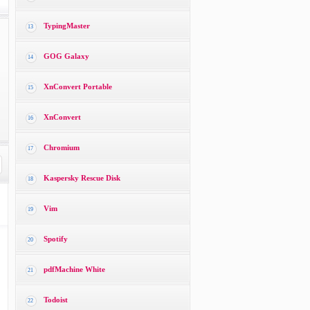
TypingMaster
13
GOG Galaxy
14
XnConvert Portable
15
XnConvert
16
Chromium
17
Kaspersky Rescue Disk
18
Vim
19
Spotify
20
pdfMachine White
21
Todoist
22