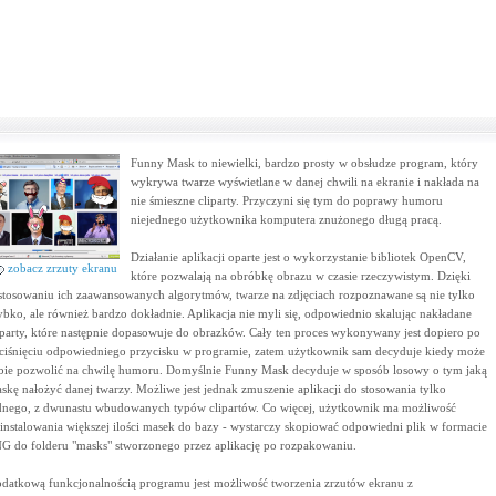
Funny Mask to niewielki, bardzo prosty w obsłudze program, który
wykrywa twarze wyświetlane w danej chwili na ekranie i nakłada na
nie śmieszne cliparty. Przyczyni się tym do poprawy humoru
niejednego użytkownika komputera znużonego długą pracą.
Działanie aplikacji oparte jest o wykorzystanie bibliotek OpenCV,
zobacz zrzuty ekranu
które pozwalają na obróbkę obrazu w czasie rzeczywistym. Dzięki
stosowaniu ich zaawansowanych algorytmów, twarze na zdjęciach rozpoznawane są nie tylko
ybko, ale również bardzo dokładnie. Aplikacja nie myli się, odpowiednio skalując nakładane
iparty, które następnie dopasowuje do obrazków. Cały ten proces wykonywany jest dopiero po
ciśnięciu odpowiedniego przycisku w programie, zatem użytkownik sam decyduje kiedy może
bie pozwolić na chwilę humoru. Domyślnie Funny Mask decyduje w sposób losowy o tym jaką
skę nałożyć danej twarzy. Możliwe jest jednak zmuszenie aplikacji do stosowania tylko
dnego, z dwunastu wbudowanych typów clipartów. Co więcej, użytkownik ma możliwość
instalowania większej ilości masek do bazy - wystarczy skopiować odpowiedni plik w formacie
G do folderu "masks" stworzonego przez aplikację po rozpakowaniu.
datkową funkcjonalnością programu jest możliwość tworzenia zrzutów ekranu z