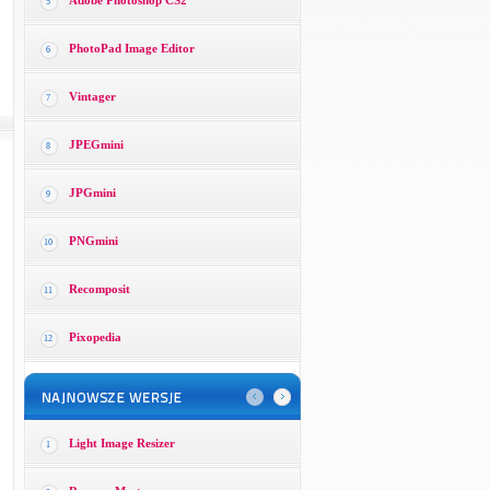
Adobe Photoshop CS2
5
PhotoPad Image Editor
6
Vintager
7
JPEGmini
8
JPGmini
9
PNGmini
10
Recomposit
11
Pixopedia
12
Light Image Resizer
1