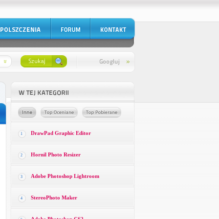
DrawPad Graphic Editor
1
Hornil Photo Resizer
2
Adobe Photoshop Lightroom
3
StereoPhoto Maker
4