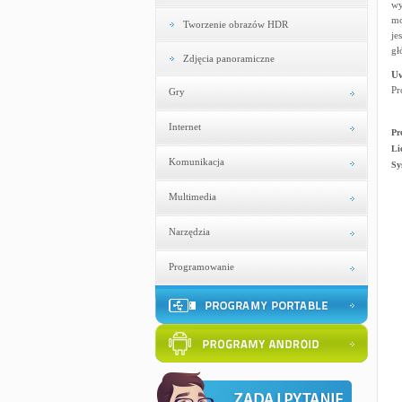
wy
mo
Tworzenie obrazów HDR
je
gł
Zdjęcia panoramiczne
U
Pr
Gry
Internet
Pr
Li
Komunikacja
Sy
Multimedia
Narzędzia
Programowanie