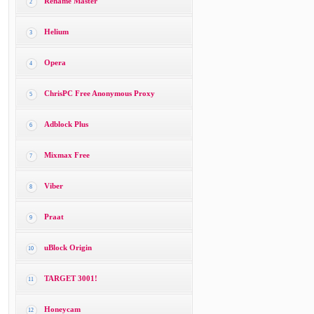
Rename Master
2
Helium
3
Opera
4
ChrisPC Free Anonymous Proxy
5
Adblock Plus
6
Mixmax Free
7
Viber
8
Praat
9
uBlock Origin
10
TARGET 3001!
11
Honeycam
12