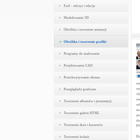
Exif - odczyt i edycja
Modelowanie 3D
Obróbka i tworzenie animacji
Obróbka i tworzenie grafiki
Programy do malowania
Projektowanie CAD
Przechwytywanie obrazu
za
sz
Przeglądarki graficzne
cl
na
Tworzenie albumów i prezentacji
so
ma
Tworzenie galerii HTML
je
do
Tworzenie ikon i kursorów
PN
Do
Tworzenie kolaży