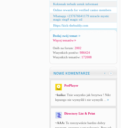
Kokienak terbaik untuk informasi
Online rewards for verified casino members
Whatsapp +237676641179 miracle mystic
magic ring# magic oil
Https://kick-thebuddy.com
Dodaj swój temat
Więcej tematów
Osób na forum:
2002
Wszystkich postów:
986424
Wszystkich tematów:
172008
PotPlayer
~kuśka:
Tnie wszystko jak brzytwa ! Nikt
lepszego nie wymyślił i nie wymyśli ...
Directory List & Print
~AAA:
To rzeczywiście bardzo dobry
program, szczerze wart polecenia. Przy tak