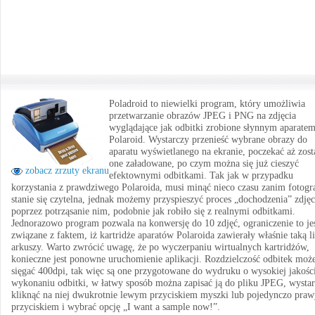
Poladroid to niewielki program, który umożliwia
przetwarzanie obrazów JPEG i PNG na zdjęcia
wyglądające jak odbitki zrobione słynnym aparate
Polaroid. Wystarczy przenieść wybrane obrazy do
aparatu wyświetlanego na ekranie, poczekać aż zost
one załadowane, po czym można się już cieszyć
zobacz zrzuty ekranu
efektownymi odbitkami. Tak jak w przypadku
korzystania z prawdziwego Polaroida, musi minąć nieco czasu zanim fotogr
stanie się czytelna, jednak możemy przyspieszyć proces „dochodzenia” zdjęc
poprzez potrząsanie nim, podobnie jak robiło się z realnymi odbitkami.
Jednorazowo program pozwala na konwersję do 10 zdjęć, ograniczenie to je
związane z faktem, iż kartridże aparatów Polaroida zawierały właśnie taką l
arkuszy. Warto zwrócić uwagę, że po wyczerpaniu wirtualnych kartridżów,
konieczne jest ponowne uruchomienie aplikacji. Rozdzielczość odbitek moż
sięgać 400dpi, tak więc są one przygotowane do wydruku o wysokiej jakośc
wykonaniu odbitki, w łatwy sposób można zapisać ją do pliku JPEG, wysta
kliknąć na niej dwukrotnie lewym przyciskiem myszki lub pojedynczo pra
przyciskiem i wybrać opcję „I want a sample now!”.