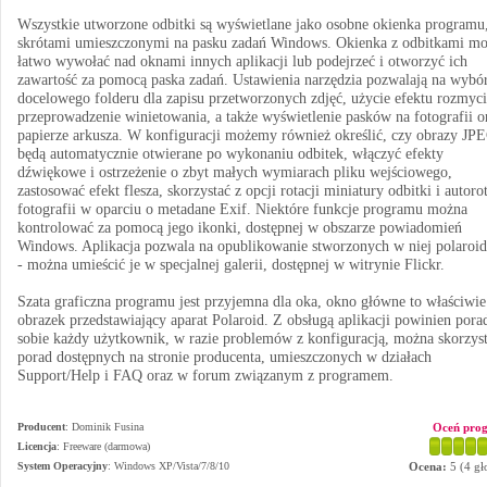
Wszystkie utworzone odbitki są wyświetlane jako osobne okienka programu,
skrótami umieszczonymi na pasku zadań Windows. Okienka z odbitkami m
łatwo wywołać nad oknami innych aplikacji lub podejrzeć i otworzyć ich
zawartość za pomocą paska zadań. Ustawienia narzędzia pozwalają na wybó
docelowego folderu dla zapisu przetworzonych zdjęć, użycie efektu rozmyci
przeprowadzenie winietowania, a także wyświetlenie pasków na fotografii o
papierze arkusza. W konfiguracji możemy również określić, czy obrazy JP
będą automatycznie otwierane po wykonaniu odbitek, włączyć efekty
dźwiękowe i ostrzeżenie o zbyt małych wymiarach pliku wejściowego,
zastosować efekt flesza, skorzystać z opcji rotacji miniatury odbitki i autorot
fotografii w oparciu o metadane Exif. Niektóre funkcje programu można
kontrolować za pomocą jego ikonki, dostępnej w obszarze powiadomień
Windows. Aplikacja pozwala na opublikowanie stworzonych w niej polaroi
- można umieścić je w specjalnej galerii, dostępnej w witrynie Flickr.
Szata graficzna programu jest przyjemna dla oka, okno główne to właściwie
obrazek przedstawiający aparat Polaroid. Z obsługą aplikacji powinien pora
sobie każdy użytkownik, w razie problemów z konfiguracją, można skorzyst
porad dostępnych na stronie producenta, umieszczonych w działach
Support/Help i FAQ oraz w forum związanym z programem.
Producent
:
Dominik Fusina
Oceń pro
Licencja
: Freeware (darmowa)
System Operacyjny
:
Windows XP/Vista/7/8/10
Ocena:
5
(
4
gł