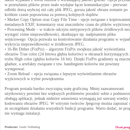
w przesyłaniu plików przez mało wydajne łącze komunikacyjne - pierwsze
odbitki dotrą szybciej niż cały plik JPEG, gorsza jakość obrazu zostanie po
krótkim czasie poprawiona za pomocą kolejnych slajdów.
• Marker Copy Option oraz Copy File Time - opcje związane z kopiowanie
metadanych EXIF, komentarzy oraz znaczników czasu do plików wyjściowy
• Processing Mode – w trakcie odczytu nietypowych plików źródłowych mo
wystąpić różne nieprawidłowości, skutkujące np. nadpisaniem pliku
wejściowego. Opcja pozwala na kontrolowanie działania programu w wypa
wykrycia nieprawidłowości w źródłowym JPEG.
• 16-Bit Dither (FixPix) – algorytm FixPix zwiększa jakość wyświetlania
obrazów True color (24 bitowa głębia kolorów) w ekranach korzystających 
trybu High color (głębia kolorów 16 bit). Dzięki FixPix gradienty są znaczn
gładsze, a artefakty związane z tzw. bandingiem kolorów nie powinny
występować.
• Zoom Reload – opcja związana z lepszym wyświetlaniem obrazów
wyjściowych w trybie powiększenia.
Program posiada bardzo zwyczajną szatę graficzną. Mniej zaawansowani
użytkownicy powinni bez większych problemów poradzić sobie z podstawo
obsługą aplikacji, jednak niektóre ustawienia wymagają już szerszej wiedzy 
kodowaniu obrazów JPEG. W witrynie twórców Jpegcrop można zapoznać s
ze szczegółami działania wszystkich funkcji programu. Warto dodać, że pr
nie wymaga instalacji.
Producent
:
Guido Vollbeding
Oceń pro