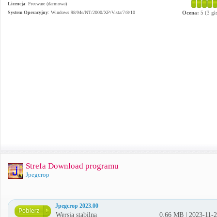
Licencja
: Freeware (darmowa)
System Operacyjny
:
Windows 98/Me/NT/2000/XP/Vista/7/8/10
Ocena:
5
(
3
gł
Strefa Download programu
Jpegcrop
Jpegcrop 2023.00
Wersja stabilna
0.66 MB | 2023-11-