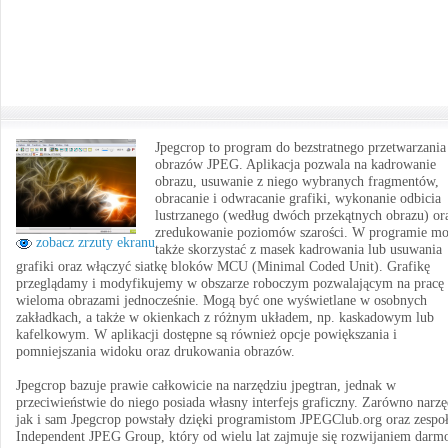
Jpegcrop to program do bezstratnego przetwarzania
obrazów JPEG. Aplikacja pozwala na kadrowanie
obrazu, usuwanie z niego wybranych fragmentów,
obracanie i odwracanie grafiki, wykonanie odbicia
lustrzanego (według dwóch przekątnych obrazu) or
zredukowanie poziomów szarości. W programie m
zobacz zrzuty ekranu
także skorzystać z masek kadrowania lub usuwania
grafiki oraz włączyć siatkę bloków MCU (Minimal Coded Unit). Grafikę
przeglądamy i modyfikujemy w obszarze roboczym pozwalającym na pracę 
wieloma obrazami jednocześnie. Mogą być one wyświetlane w osobnych
zakładkach, a także w okienkach z różnym układem, np. kaskadowym lub
kafelkowym. W aplikacji dostępne są również opcje powiększania i
pomniejszania widoku oraz drukowania obrazów.
Jpegcrop bazuje prawie całkowicie na narzędziu jpegtran, jednak w
przeciwieństwie do niego posiada własny interfejs graficzny. Zarówno narzę
jak i sam Jpegcrop powstały dzięki programistom JPEGClub.org oraz zespo
Independent JPEG Group, który od wielu lat zajmuje się rozwijaniem darm