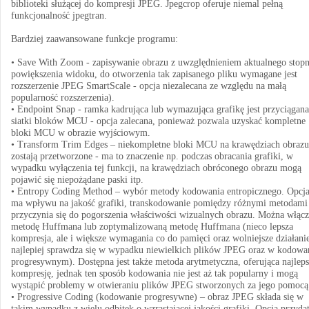
biblioteki służącej do kompresji JPEG. Jpegcrop oferuje niemal pełną
funkcjonalność jpegtran.
Bardziej zaawansowane funkcje programu:
• Save With Zoom - zapisywanie obrazu z uwzględnieniem aktualnego stopn
powiększenia widoku, do otworzenia tak zapisanego pliku wymagane jest
rozszerzenie JPEG SmartScale - opcja niezalecana ze względu na małą
popularność rozszerzenia).
• Endpoint Snap - ramka kadrująca lub wymazująca grafikę jest przyciągan
siatki bloków MCU - opcja zalecana, ponieważ pozwala uzyskać kompletne
bloki MCU w obrazie wyjściowym.
• Transform Trim Edges – niekompletne bloki MCU na krawędziach obrazu
zostają przetworzone - ma to znaczenie np. podczas obracania grafiki, w
wypadku wyłączenia tej funkcji, na krawędziach obróconego obrazu mogą
pojawić się niepożądane paski itp.
• Entropy Coding Method – wybór metody kodowania entropicznego. Opcja
ma wpływu na jakość grafiki, transkodowanie pomiędzy różnymi metodami
przyczynia się do pogorszenia właściwości wizualnych obrazu. Można włąc
metodę Huffmana lub zoptymalizowaną metodę Huffmana (nieco lepsza
kompresja, ale i większe wymagania co do pamięci oraz wolniejsze działani
najlepiej sprawdza się w wypadku niewielkich plików JPEG oraz w kodowa
progresywnym). Dostępna jest także metoda arytmetyczna, oferująca najlep
kompresję, jednak ten sposób kodowania nie jest aż tak popularny i mogą
wystąpić problemy w otwieraniu plików JPEG stworzonych za jego pomocą
• Progressive Coding (kodowanie progresywne) – obraz JPEG składa się w
takim wypadku z wielu odbitek o wzrastającej jakości grafiki. Opcja przyda