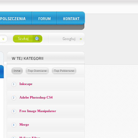
Inkscape
1
Adobe Photoshop CS4
2
Free Image Manipulator
3
Merge
4