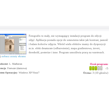
Fotografix to mały, nie wymagający instalacji program do edycji
zdjęć. Aplikacja posiada opcje do ustawienia takie jak kontrast, jasność
i balans kolorów zdjęcia. Wśród wielu efektów mamy do dyspozycji
m.in. efekt desaturate (odbarwienie), mapa gradientowa, invert,
threshold, posterize i inne. Program umożliwia pracę na warstwach.
zobacz zrzuty ekranu
oducent
:
L. Madhavan
Oceń program:
cencja
: Freeware (darmowa)
-
/5
stem Operacyjny
:
Windows XP/Vista/7
Ocena:
3
(
10
głosów)