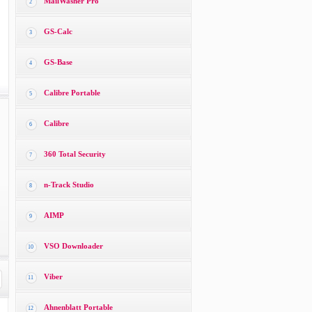
MailWasher Pro
2
GS-Calc
3
GS-Base
4
Calibre Portable
5
Calibre
6
360 Total Security
7
n-Track Studio
8
AIMP
9
VSO Downloader
10
Viber
11
Ahnenblatt Portable
12