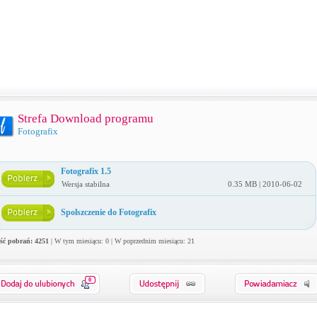
Strefa Download programu
Fotografix
Fotografix 1.5
Wersja stabilna
0.35 MB | 2010-06-02
Spolszczenie do Fotografix
ość pobrań: 4251
| W tym miesiącu: 0 | W poprzednim miesiącu: 21
0