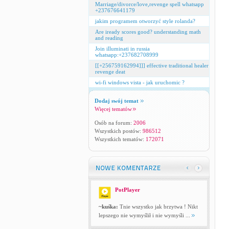
Marriage/divorce/love,revenge spell whatsapp
+237676641179
jakim programem otworzyć style rolanda?
Are iready scores good? understanding math
and reading
Join illuminati in russia
whatsapp:+237682708999
[[+256759162994]]] effective traditional healer
revenge deat
wi-fi windows vista - jak uruchomic ?
Dodaj swój temat
Więcej tematów
Osób na forum:
2006
Wszystkich postów:
986512
Wszystkich tematów:
172071
PotPlayer
~kuśka:
Tnie wszystko jak brzytwa ! Nikt
lepszego nie wymyślił i nie wymyśli ...