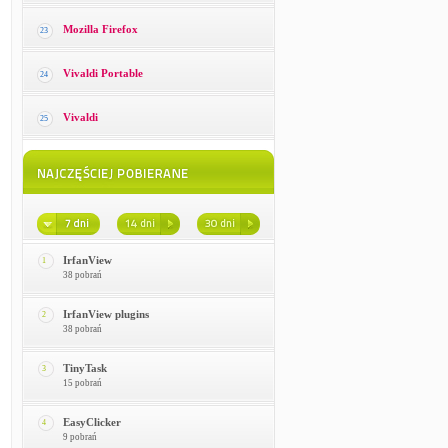
Mozilla Firefox
23
Vivaldi Portable
24
Vivaldi
25
IrfanView
1
38 pobrań
IrfanView plugins
2
38 pobrań
TinyTask
3
15 pobrań
EasyClicker
4
9 pobrań