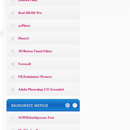
Helicon Filter
5
Real-DRAW Pro
6
aaPhoto
7
PhotoX
8
3D Button Visual Editor
9
Fotowall
10
FILEminimizer Pictures
11
Adobe Photoshop CS5 Extended
12
SUPERAntiSpyware Free
1