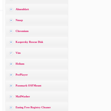
Ahnenblatt
13
Nmap
14
Chromium
15
Kaspersky Rescue Disk
16
Vim
17
Helium
18
PotPlayer
19
Passmark OSFMount
20
MailWasher
21
Eusing Free Registry Cleaner
22