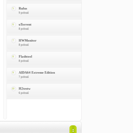
Rufus
5
9 pobrań
uTorrent
6
8 pobrań
HWMonitor
7
8 pobrań
Flashtool
8
8 pobrań
AIDA64 Extreme Edition
9
7 pobrań
H2testw
10
6 pobrań