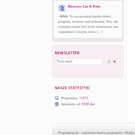
Directory List & Print
~AAA:
To rzeczywiście bardzo dobry
program, szczerze wart polecenia. Przy tak
wysokiej ocenie być może niestosowne jest
wspominać o innym, nieco l...
Programów:
11971
Istniejemy od:
8590 dni
Programosy.pl
- codzienna dawka programów |
Dodaj 