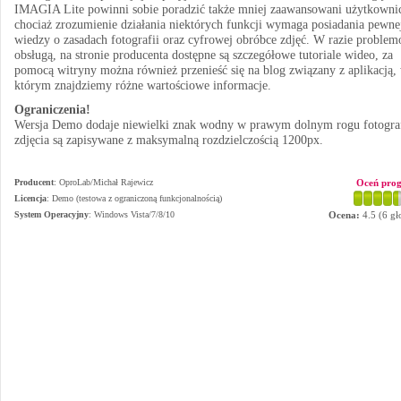
IMAGIA Lite powinni sobie poradzić także mniej zaawansowani użytkowni
chociaż zrozumienie działania niektórych funkcji wymaga posiadania pewne
wiedzy o zasadach fotografii oraz cyfrowej obróbce zdjęć. W razie proble
obsługą, na stronie producenta dostępne są szczegółowe tutoriale wideo, za
pomocą witryny można również przenieść się na blog związany z aplikacją,
którym znajdziemy różne wartościowe informacje.
Ograniczenia!
Wersja Demo dodaje niewielki znak wodny w prawym dolnym rogu fotograf
zdjęcia są zapisywane z maksymalną rozdzielczością 1200px.
Producent
:
OproLab/Michał Rajewicz
Oceń pro
Licencja
: Demo (testowa z ograniczoną funkcjonalnością)
System Operacyjny
:
Windows Vista/7/8/10
Ocena:
4.5
(
6
gł