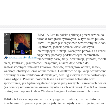
IMAGIA Lite to polska aplikacja przeznaczona do
obróbki fotografii cyfrowych, w tym także plików
RAW. Program jest częściowo wzorowany na Adob
Lightroom, jednak posiada wiele własnych,
interesujących funkcji. Narzędzie pozwala na korek
zdjęć przy pomocy podstawowych parametrów -
zobacz zrzuty ekranu
temperatury barw, tinty, desaturacji, jasności, światł
cieni, kontrastu, jaskrawości i nasycenia, a także daje dostęp do
zaawansowanych ustawień kolorów, efektów, szczegółów obrazu, masek,
warstwy, obiektywu oraz obramowania. Dodatkowo w aplikację wbudowan
obszerny zestaw szablonów domyślnych, według których można dostosowy
nasze zdjęcia. Program pozwoli także na kadrowanie fotografii oraz
sprawdzanie, jak będzie wyglądało zdjęcie przy różnych ustawieniach pozi
(za pomocą umieszczania kursora myszki na ich wykresie). Piki RAW możn
obsługiwać poprzez kodeki Windows Imaging Codemponent lub dcraw.
IMAGIA Lite cechuje się bardzo przystępnym i intuicyjnym w obsłudze
interfejsem. Co prawda pracujemy jedynie na pojedynczym zdjęciu, jednak