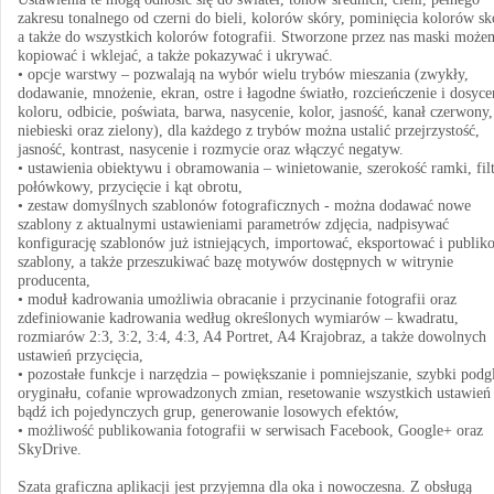
zakresu tonalnego od czerni do bieli, kolorów skóry, pominięcia kolorów sk
a także do wszystkich kolorów fotografii. Stworzone przez nas maski może
kopiować i wklejać, a także pokazywać i ukrywać.
• opcje warstwy – pozwalają na wybór wielu trybów mieszania (zwykły,
dodawanie, mnożenie, ekran, ostre i łagodne światło, rozcieńczenie i dosyce
koloru, odbicie, poświata, barwa, nasycenie, kolor, jasność, kanał czerwony,
niebieski oraz zielony), dla każdego z trybów można ustalić przejrzystość,
jasność, kontrast, nasycenie i rozmycie oraz włączyć negatyw.
• ustawienia obiektywu i obramowania – winietowanie, szerokość ramki, fil
połówkowy, przycięcie i kąt obrotu,
• zestaw domyślnych szablonów fotograficznych - można dodawać nowe
szablony z aktualnymi ustawieniami parametrów zdjęcia, nadpisywać
konfigurację szablonów już istniejących, importować, eksportować i publik
szablony, a także przeszukiwać bazę motywów dostępnych w witrynie
producenta,
• moduł kadrowania umożliwia obracanie i przycinanie fotografii oraz
zdefiniowanie kadrowania według określonych wymiarów – kwadratu,
rozmiarów 2:3, 3:2, 3:4, 4:3, A4 Portret, A4 Krajobraz, a także dowolnych
ustawień przycięcia,
• pozostałe funkcje i narzędzia – powiększanie i pomniejszanie, szybki podg
oryginału, cofanie wprowadzonych zmian, resetowanie wszystkich ustawień
bądź ich pojedynczych grup, generowanie losowych efektów,
• możliwość publikowania fotografii w serwisach Facebook, Google+ oraz
SkyDrive.
Szata graficzna aplikacji jest przyjemna dla oka i nowoczesna. Z obsługą