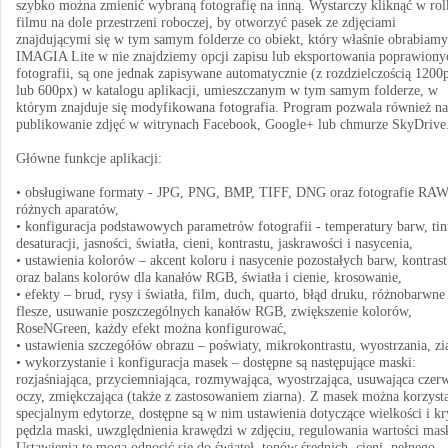
szybko można zmienić wybraną fotografię na inną. Wystarczy kliknąć w rol
filmu na dole przestrzeni roboczej, by otworzyć pasek ze zdjęciami
znajdującymi się w tym samym folderze co obiekt, który właśnie obrabiam
IMAGIA Lite w nie znajdziemy opcji zapisu lub eksportowania poprawiony
fotografii, są one jednak zapisywane automatycznie (z rozdzielczością 1200
lub 600px) w katalogu aplikacji, umieszczanym w tym samym folderze, w
którym znajduje się modyfikowana fotografia. Program pozwala również na
publikowanie zdjęć w witrynach Facebook, Google+ lub chmurze SkyDrive
Główne funkcje aplikacji:
• obsługiwane formaty - JPG, PNG, BMP, TIFF, DNG oraz fotografie RAW
różnych aparatów,
• konfiguracja podstawowych parametrów fotografii - temperatury barw, tin
desaturacji, jasności, światła, cieni, kontrastu, jaskrawości i nasycenia,
• ustawienia kolorów – akcent koloru i nasycenie pozostałych barw, kontrast
oraz balans kolorów dla kanałów RGB, światła i cienie, krosowanie,
• efekty – brud, rysy i światła, film, duch, quarto, błąd druku, różnobarwne
flesze, usuwanie poszczególnych kanałów RGB, zwiększenie kolorów,
RoseNGreen, każdy efekt można konfigurować,
• ustawienia szczegółów obrazu – poświaty, mikrokontrastu, wyostrzania, zi
• wykorzystanie i konfiguracja masek – dostępne są następujące maski:
rozjaśniająca, przyciemniająca, rozmywająca, wyostrzająca, usuwająca czer
oczy, zmiękczająca (także z zastosowaniem ziarna). Z masek można korzyst
specjalnym edytorze, dostępne są w nim ustawienia dotyczące wielkości i kr
pędzla maski, uwzględnienia krawędzi w zdjęciu, regulowania wartości mas
Ustawienia te mogą odnosić się do świateł, tonów średnich, cieni, pełnego