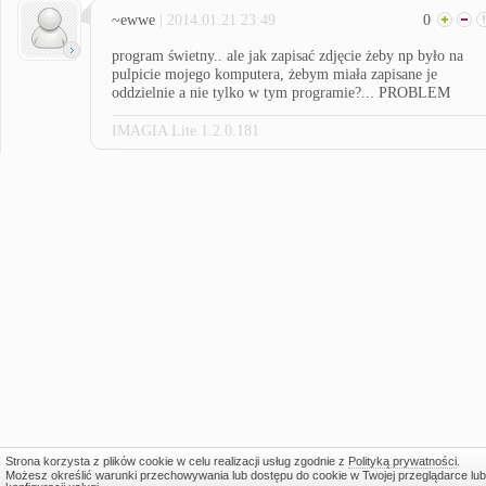
~ewwe
| 2014.01.21 23:49
0
program świetny.. ale jak zapisać zdjęcie żeby np było na
pulpicie mojego komputera, żebym miała zapisane je
oddzielnie a nie tylko w tym programie?... PROBLEM
IMAGIA Lite 1.2.0.181
Strona korzysta z plików cookie w celu realizacji usług zgodnie z
Polityką prywatności
.
Możesz określić warunki przechowywania lub dostępu do cookie w Twojej przeglądarce lub