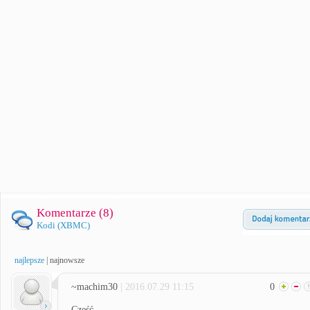
Komentarze (
8
)
Kodi (XBMC)
najlepsze
|
najnowsze
~machim30
| 2016.07.29 11:15
0
Cześć,