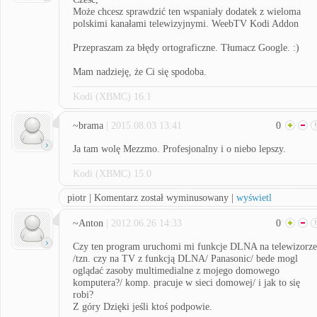
Może chcesz sprawdzić ten wspaniały dodatek z wieloma
polskimi kanałami telewizyjnymi. WeebTV Kodi Addon
Przepraszam za błędy ortograficzne. Tłumacz Google. :)
Mam nadzieję, że Ci się spodoba.
Kodi (XBMC) 16.1
~brama
| 2015.08.03 13:41
0
Ja tam wolę Mezzmo. Profesjonalny i o niebo lepszy.
Kodi (XBMC) 15.0
piotr | Komentarz został wyminusowany |
wyświetl
~Anton
| 2012.06.26 14:33
0
Czy ten program uruchomi mi funkcje DLNA na telewizorze
/tzn. czy na TV z funkcją DLNA/ Panasonic/ bede mogl
oglądać zasoby multimedialne z mojego domowego
komputera?/ komp. pracuje w sieci domowej/ i jak to się
robi?
Z góry Dzięki jeśli ktoś podpowie.