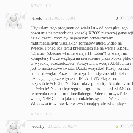
XBMC 11.0
~frodo
| 2012.05.15 10:04
0
Używałem tego programu od wielu lat - od początku jego
powstania na przerobioną konsolę XBOX pierwszej generacj
dzięki czemu xbox był najlepszym odtwarzaczem
multimedialnym wszelakich formatów audio/wideo na
świecie. Ponad rok temu przesiadłem się na wersję XBMC
"Drama" (obecnie właśnie wersja 11 "Eden") w wersji na
komputery PC ze względu na nieradzenie przez xboxa plikó
w wysokiej rozdzielczości. Korzystam z wersji XBMbuntu i
jest to mistrzostwo świata. Działa wszystko! Każdy format
filmu, dźwięku. Pozwala tworzyć fantastyczne biblioteki.
Działają najlepsze wtyczki - IPLA, TVN Player, no i
oczywiście WEEB.TV . Kontrola z pilota itp. Absolutny nr 
na świecie! Nie ma lepszego oprogramowania od XBMC do
tworzenia centrum multimedialnego. Polecam oczywiście
wersję XBMCbuntu jako samodzielny system. Wersja pod
Windowsa to wprawdzie wszystkomający ale tylko player.
XBMC 11.0
~soulfly
| 2012.05.01 02:44
6