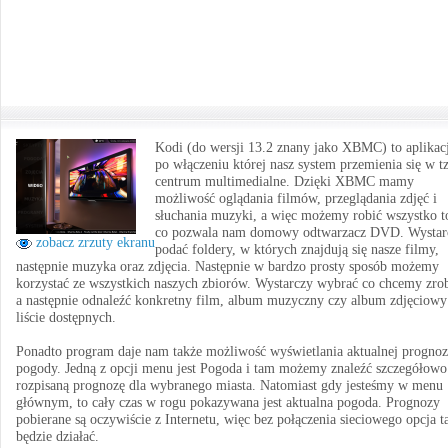
Kodi (do wersji 13.2 znany jako XBMC) to aplikac
po włączeniu której nasz system przemienia się w t
centrum multimedialne. Dzięki XBMC mamy
możliwość oglądania filmów, przeglądania zdjęć i
słuchania muzyki, a więc możemy robić wszystko t
co pozwala nam domowy odtwarzacz DVD. Wystar
zobacz zrzuty ekranu
podać foldery, w których znajdują się nasze filmy,
następnie muzyka oraz zdjęcia. Następnie w bardzo prosty sposób możemy
korzystać ze wszystkich naszych zbiorów. Wystarczy wybrać co chcemy zrob
a następnie odnaleźć konkretny film, album muzyczny czy album zdjęciowy
liście dostępnych.
Ponadto program daje nam także możliwość wyświetlania aktualnej progno
pogody. Jedną z opcji menu jest Pogoda i tam możemy znaleźć szczegółowo
rozpisaną prognozę dla wybranego miasta. Natomiast gdy jesteśmy w menu
głównym, to cały czas w rogu pokazywana jest aktualna pogoda. Prognozy
pobierane są oczywiście z Internetu, więc bez połączenia sieciowego opcja t
będzie działać.