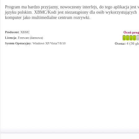
Program ma bardzo przyjazny, nowoczesny interfejs, do tego aplikacja jest 
języku polskim. XBMC/Kodi jest niezastąpiony dla osób wykorzystujących
komputer jako multimedialne centrum rozrywki.
Producent
:
XBMC
Oceń pro
Licencja
: Freeware (darmowa)
System Operacyjny
:
Windows XP/Vista/7/8/10
Ocena:
4
(
36
gł