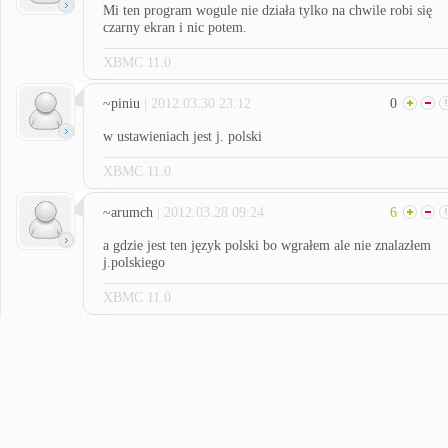
Mi ten program wogule nie działa tylko na chwile robi się
czarny ekran i nic potem.
XBMC 11.0
~piniu
| 2012.03.30 23:12
0
w ustawieniach jest j. polski
XBMC 11.0
~arumch
| 2012.03.28 09:24
6
a gdzie jest ten język polski bo wgrałem ale nie znalazłem
j.polskiego
XBMC 11.0