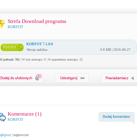
Strefa Download programu
KORFOT
KORFOT 7.1.0.0
Wersja stabilna
0.8 MB | 2016-06-27
ość pobrań: 782
| W tym miesiącu: 0 | W poprzednim miesiącu: 22
0
Komentarze (
1
)
KORFOT
ajlepsze
|
najnowsze