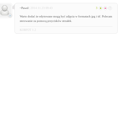
~Paweł
| 2014.11.23 09:43
3
Warto dodać że edytowane mogą być zdjęcia w formatach jpg i tif. Polecam
sterowanie za pomocą przycisków strzałek.
KORFOT 1.2