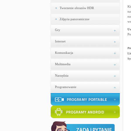
Ki
Tworzenie obrazów HDR
na
na
Zdjęcia panoramiczne
ws
U
Gry
Po
Internet
Pr
Komunikacja
Li
Sy
Multimedia
Narzędzia
Programowanie