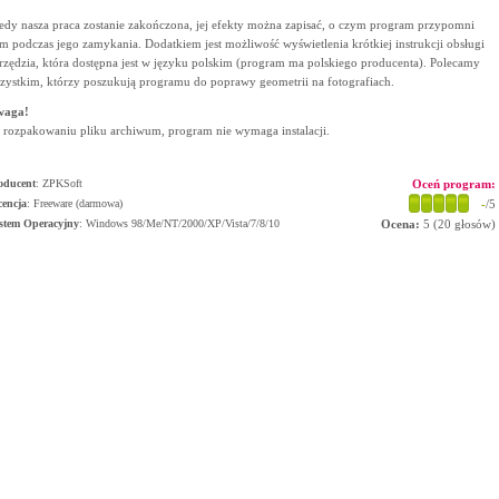
edy nasza praca zostanie zakończona, jej efekty można zapisać, o czym program przypomni
m podczas jego zamykania. Dodatkiem jest możliwość wyświetlenia krótkiej instrukcji obsługi
rzędzia, która dostępna jest w języku polskim (program ma polskiego producenta). Polecamy
zystkim, którzy poszukują programu do poprawy geometrii na fotografiach.
waga!
 rozpakowaniu pliku archiwum, program nie wymaga instalacji.
oducent
:
ZPKSoft
Oceń program:
cencja
: Freeware (darmowa)
-
/5
stem Operacyjny
:
Windows 98/Me/NT/2000/XP/Vista/7/8/10
Ocena:
5
(
20
głosów)