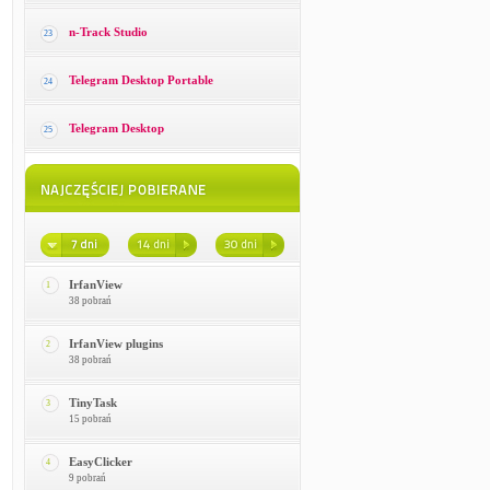
n-Track Studio
23
Telegram Desktop Portable
24
Telegram Desktop
25
IrfanView
1
38 pobrań
IrfanView plugins
2
38 pobrań
TinyTask
3
15 pobrań
EasyClicker
4
9 pobrań