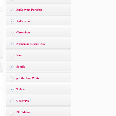
XnConvert Portable
13
XnConvert
14
Chromium
15
Kaspersky Rescue Disk
16
Vim
17
Spotify
18
pdfMachine White
19
Todoist
20
OpenVPN
21
PHPMaker
22