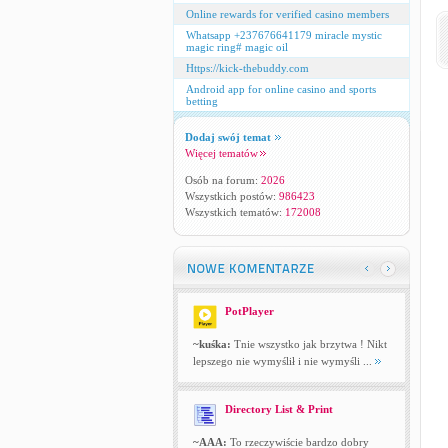
Online rewards for verified casino members
Whatsapp +237676641179 miracle mystic
magic ring# magic oil
Https://kick-thebuddy.com
Android app for online casino and sports
betting
Dodaj swój temat
Więcej tematów
Osób na forum:
2026
Wszystkich postów:
986423
Wszystkich tematów:
172008
PotPlayer
~kuśka:
Tnie wszystko jak brzytwa ! Nikt
lepszego nie wymyślił i nie wymyśli ...
Directory List & Print
~AAA:
To rzeczywiście bardzo dobry