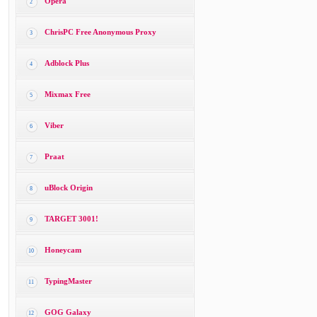
Opera
2
ChrisPC Free Anonymous Proxy
3
Adblock Plus
4
Mixmax Free
5
Viber
6
Praat
7
uBlock Origin
8
TARGET 3001!
9
Honeycam
10
TypingMaster
11
GOG Galaxy
12