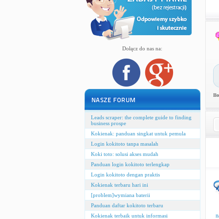
Dołącz do nas na:
Il
Leads scraper: the complete guide to finding
business prospe
Kokienak: panduan singkat untuk pemula
Login kokitoto tanpa masalah
Koki toto: solusi akses mudah
Panduan login kokitoto terlengkap
Login kokitoto dengan praktis
Kokienak terbaru hari ini
[problem]wymiana baterii
Panduan daftar kokitoto terbaru
n
Kokienak terbaik untuk informasi