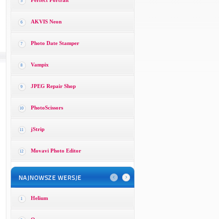
Perfect Portrait
5
AKVIS Neon
6
Photo Date Stamper
7
Vampix
8
JPEG Repair Shop
9
PhotoScissors
10
jStrip
11
Movavi Photo Editor
12
Helium
1