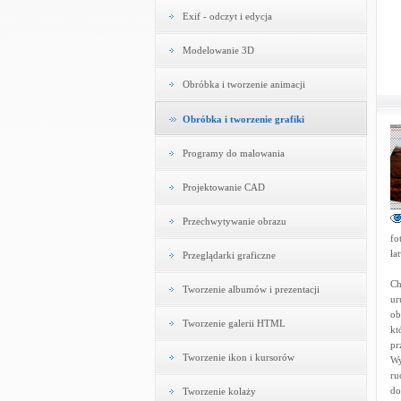
Exif - odczyt i edycja
Modelowanie 3D
Obróbka i tworzenie animacji
Obróbka i tworzenie grafiki
Programy do malowania
Projektowanie CAD
Przechwytywanie obrazu
fo
ła
Przeglądarki graficzne
Ch
Tworzenie albumów i prezentacji
ur
ob
Tworzenie galerii HTML
kt
pr
Tworzenie ikon i kursorów
Wy
ru
do
Tworzenie kolaży