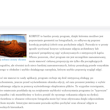
KORFOT to bardzo prosty program, dzięki któremu możliwe jest
poprawianie geometrii na fotografiach, co odbywa się poprzez
korekcję projekcji (obrót oraz pochylenie zdjęć). Pozwala to w prosty
sposób wyrównać krzywo wykonane zdjęcia architektury lub
poprawić perspektywę ujęć wykonywanych z nietypowych kątów.
Wbrew pozorom, choć program nie jest szczególnie zaawansowany,
zobacz zrzuty ekranu
może stanowić ciekawą propozycję nie tylko dla początkujących
tografów, ale również tych nieco bardziej zaawansowanych, którzy poszukują przede wszystkim
twego w obsłudze i szybko działającego narzędzia, którym szybko poprawią wygląd zdjęć.
oć nie stanowi to wady aplikacji, program cechuje się dość nietypową obsługą: po
uchomieniu, jeszcze przed wyświetleniem okienka edycji, od razu proszeni jesteśmy o wybór
rabianego zdjęcia za pomocą wyświetlonego eksploratora plików. To wygodne rozwiązanie,
óre ostatecznie przekłada się na zwiększenie szybkości wykorzystania programu (w "typowym"
zypadku i tak musielibyśmy w końcu przejść do ręcznego wskazania zdjęcia na dysku).
świetlona w obszarze roboczym fotografia może być teraz edytowana dzięki odpowiednim
chom myszki. Intuicyjne sterowanie pozwala szybko pochylać oraz obracać zdjęcie w
wolnych kierunkach.