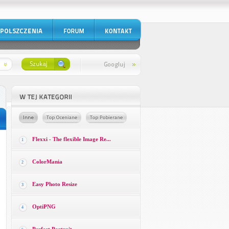
Flexxi - The flexible Image Re...
1
ColorMania
2
Easy Photo Resize
3
OptiPNG
4