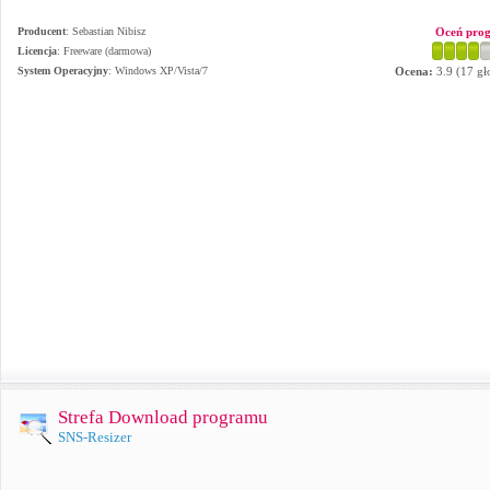
Producent
:
Sebastian Nibisz
Oceń pro
Licencja
: Freeware (darmowa)
System Operacyjny
:
Windows XP/Vista/7
Ocena:
3.9
(
17
gł
Strefa Download programu
SNS-Resizer