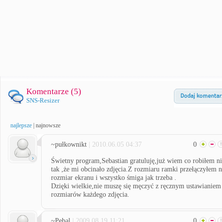
Komentarze (
5
)
SNS-Resizer
najlepsze
|
najnowsze
~pułkownikt
| 2010.06.05 04:37
0
Świetny program,Sebastian gratuluję,już wiem co robiłem n
tak ,że mi obcinało zdjęcia.Z rozmiaru ramki przełączyłem 
rozmiar ekranu i wszystko śmiga jak trzeba .
Dzięki wielkie,nie muszę się męczyć z ręcznym ustawianiem
rozmiarów każdego zdjęcia.
~Pebal
| 2009.08.19 11:21
0