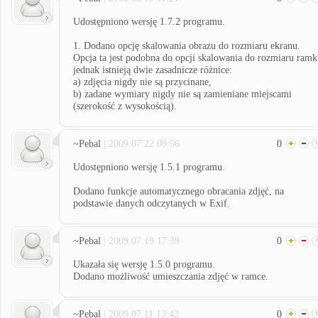
Udostępniono wersję 1.7.2 programu.
1. Dodano opcję skalowania obrazu do rozmiaru ekranu.
Opcja ta jest podobna do opcji skalowania do rozmiaru ramk
jednak istnieją dwie zasadnicze różnice:
a) zdjęcia nigdy nie są przycinane,
b) zadane wymiary nigdy nie są zamieniane miejscami
(szerokość z wysokością).
~Pebal
| 2009.07.22 09:56
0
Udostępniono wersję 1.5.1 programu.
Dodano funkcje automatycznego obracania zdjęć, na
podstawie danych odczytanych w Exif.
~Pebal
| 2009.07.19 17:39
0
Ukazała się wersję 1.5.0 programu.
Dodano możliwość umieszczania zdjęć w ramce.
~Pebal
| 2009.07.11 13:42
0