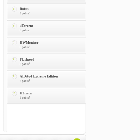
Rufus
5
9 pobrań
uTorrent
6
8 pobrań
HWMonitor
7
8 pobrań
Flashtool
8
8 pobrań
AIDA64 Extreme Edition
9
7 pobrań
H2testw
10
6 pobrań