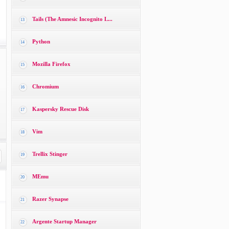
Tails (The Amnesic Incognito L...
13
Python
14
Mozilla Firefox
15
Chromium
16
Kaspersky Rescue Disk
17
Vim
18
Trellix Stinger
19
MEmu
20
Razer Synapse
21
Argente Startup Manager
22