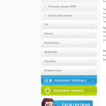
by
Tworzenie obrazów HDR
Na
wi
Zdjęcia panoramiczne
Do
op
Gry
Og
Da
Internet
wy
pe
Komunikacja
Pr
Multimedia
Li
Sy
Narzędzia
Programowanie