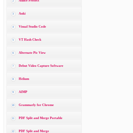
Adlice Protect
2
Anki
3
Visual Studio Code
4
VT Hash Check
5
Alternate Pic View
6
Debut Video Capture Software
7
Helium
8
AIMP
9
Grammarly for Chrome
10
PDF Split and Merge Portable
11
PDF Split and Merge
12