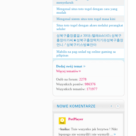
menyeluruh
Mengenal situs toto togel dengan cara yang
mudah
Mengenal sistem situs toto togel masa kini
Situs toto togel dengan akses melalui perangkat
seluler
성북구출장콜걸♬30대↕텔레dob143↕성북구
출장아가씨★성북구출장떡치기㉷성북구출장
언니↗성북구키스방〓안마
Mabilis na pag-unlad ng online gaming sa
pilipinas
Dodaj swój temat
Więcej tematów
Osób na forum:
2278
Wszystkich postów:
986376
Wszystkich tematów:
171977
PotPlayer
~kuśka:
Tnie wszystko jak brzytwa ! Nikt
lepszego nie wymyślił i nie wymyśli ...