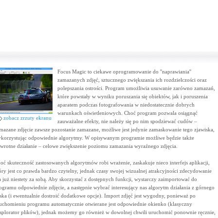
Focus Magic to ciekawe oprogramowanie do ''naprawiania''
zamazanych zdjęć, sztucznego zwiększania ich rozdzielczości oraz
polepszania ostrości. Program umożliwia usuwanie zarówno zamazań,
które powstały w wyniku poruszania się obiektów, jak i poruszenia
aparatem podczas fotografowania w niedostatecznie dobrych
warunkach oświetleniowych. Choć program pozwala osiągnąć
zobacz zrzuty ekranu
zauważalne efekty, nie należy się po nim spodziewać cudów –
mazane zdjęcie zawsze pozostanie zamazane, możliwe jest jedynie zamaskowanie tego zjawiska,
korzystując odpowiednie algorytmy. W opisywanym programie możliwe będzie także
wrotne działanie – celowe zwiększenie poziomu zamazania wyraźnego zdjęcia.
oć skuteczność zastosowanych algorytmów robi wrażenie, zaskakuje nieco interfejs aplikacji,
óry jest co prawda bardzo czytelny, jednak czasy swojej wizualnej atrakcyjności zdecydowanie
 już niestety za sobą. Aby skorzystać z dostępnych funkcji, wystarczy zaimportować do
ogramu odpowiednie zdjęcie, a następnie wybrać interesujący nas algorytm działania z górnego
ska (i ewentualnie dostroić dodatkowe opcje). Import zdjęć jest wygodny, ponieważ po
uchomieniu programu automatycznie otwierane jest odpowiednie okienko (klasyczny
splorator plików), jednak możemy go również w dowolnej chwili uruchomić ponownie ręcznie,