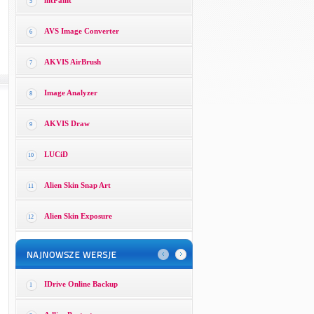
mtPaint
5
AVS Image Converter
6
AKVIS AirBrush
7
Image Analyzer
8
AKVIS Draw
9
LUCiD
10
Alien Skin Snap Art
11
Alien Skin Exposure
12
IDrive Online Backup
1