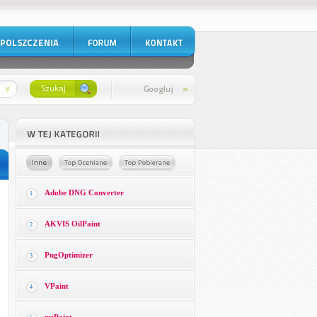
Adobe DNG Converter
1
AKVIS OilPaint
2
PngOptimizer
3
VPaint
4