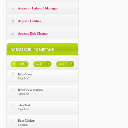
Argente - Uninstall Manager
23
Argente Utilities
24
Argente Disk Cleaner
25
IrfanView
1
38 pobrań
IrfanView plugins
2
38 pobrań
TinyTask
3
15 pobrań
EasyClicker
4
9 pobrań