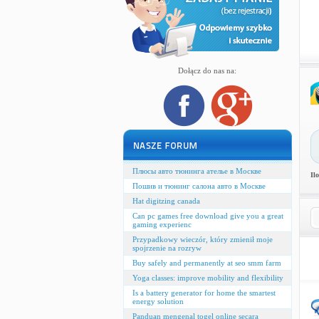
Dołącz do nas na:
Плюсы авто тюнинга ателье в Москве
Il
Пошив и тюнинг салона авто в Москве
Hat digitzing canada
Can pc games free download give you a great
gaming experienc
Przypadkowy wieczór, który zmienił moje
spojrzenie na rozryw
Buy safely and permanently at seo smm farm
Yoga classes: improve mobility and flexibility
Is a battery generator for home the smartest
energy solution
Panduan mengenal togel online secara