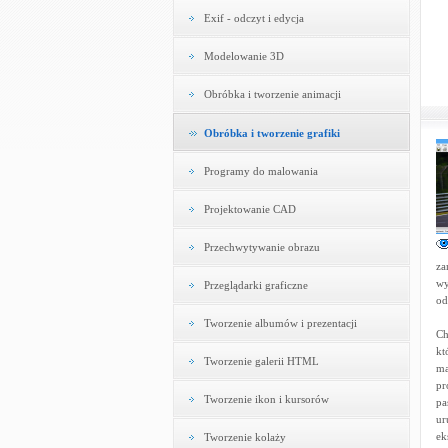
Exif - odczyt i edycja
Modelowanie 3D
Obróbka i tworzenie animacji
Obróbka i tworzenie grafiki
Programy do malowania
Projektowanie CAD
Przechwytywanie obrazu
za
wy
Przeglądarki graficzne
od
Tworzenie albumów i prezentacji
Ch
kt
Tworzenie galerii HTML
ma
pr
Tworzenie ikon i kursorów
pa
ur
ek
Tworzenie kolaży