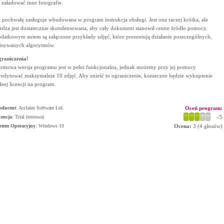
 załadować inne fotografie.
 pochwałę zasługuje wbudowana w program instrukcja obsługi. Jest ona raczej krótka, ale
edza jest dostatecznie skondensowana, aby cały dokument stanowił cenne źródło pomocy.
datkowym autem są załączone przykłady zdjęć, które prezentują działanie poszczególnych,
isywanych algorytmów.
raniczenia!
rmowa wersja programu jest w pełni funkcjonalna, jednak możemy przy jej pomocy
edytować maksymalnie 10 zdjęć. Aby znieść to ograniczenie, konieczne będzie wykupienie
łnej licencji na program.
oducent
:
Acclaim Software Ltd.
Oceń program:
cencja
: Trial (testowa)
-
/5
stem Operacyjny
:
Windows 10
Ocena:
3
(
4
głosów)