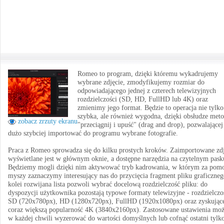
Romeo to program, dzięki któremu wykadrujemy
wybrane zdjęcie, zmodyfikujemy rozmiar do
odpowiadającego jednej z czterech telewizyjnych
rozdzielczości (SD, HD, FullHD lub 4K) oraz
zmienimy jego format. Będzie to operacja nie tylko
szybka, ale również wygodna, dzięki obsłudze met
zobacz zrzuty ekranu
"przeciągnij i upuść" (drag and drop), pozwalającej
dużo szybciej importować do programu wybrane fotografie.
Praca z Romeo sprowadza się do kilku prostych kroków. Zaimportowane zdj
wyświetlane jest w głównym oknie, a dostępne narzędzia na czytelnym pask
Będziemy mogli dzięki nim aktywować tryb kadrowania, w którym za pom
myszy zaznaczymy interesujący nas do przycięcia fragment pliku graficzneg
kolei rozwijana lista pozwoli wybrać docelową rozdzielczość pliku: do
dyspozycji użytkownika pozostają typowe formaty telewizyjne - rozdzielczo
SD (720x780px), HD (1280x720px), FullHD (1920x1080px) oraz zyskując
coraz większą popularność 4K (3840x2160px). Zastosowane ustawienia mo
w każdej chwili wyzerować do wartości domyślnych lub cofnąć ostatni tylk