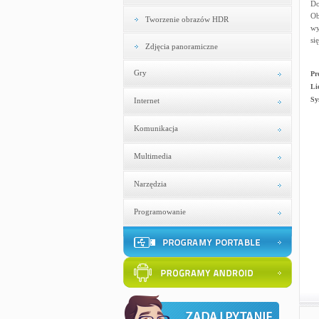
Do
Ob
Tworzenie obrazów HDR
wy
si
Zdjęcia panoramiczne
Gry
Pr
Li
Sy
Internet
Komunikacja
Multimedia
Narzędzia
Programowanie