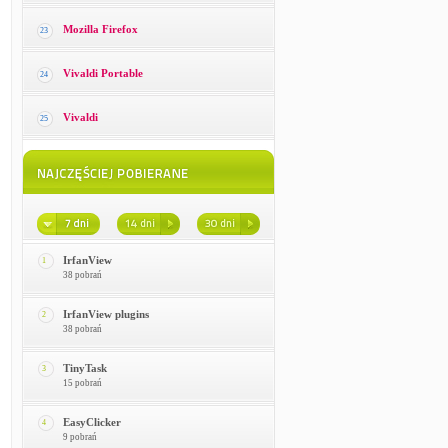
Mozilla Firefox
23
Vivaldi Portable
24
Vivaldi
25
IrfanView
1
38 pobrań
IrfanView plugins
2
38 pobrań
TinyTask
3
15 pobrań
EasyClicker
4
9 pobrań