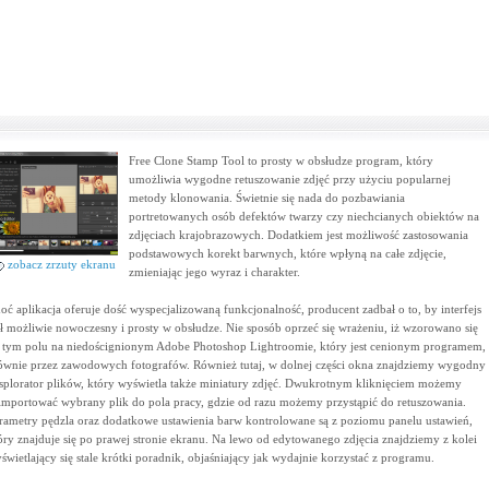
Free Clone Stamp Tool to prosty w obsłudze program, który
umożliwia wygodne retuszowanie zdjęć przy użyciu popularnej
metody klonowania. Świetnie się nada do pozbawiania
portretowanych osób defektów twarzy czy niechcianych obiektów na
zdjęciach krajobrazowych. Dodatkiem jest możliwość zastosowania
podstawowych korekt barwnych, które wpłyną na całe zdjęcie,
zobacz zrzuty ekranu
zmieniając jego wyraz i charakter.
oć aplikacja oferuje dość wyspecjalizowaną funkcjonalność, producent zadbał o to, by interfejs
ł możliwie nowoczesny i prosty w obsłudze. Nie sposób oprzeć się wrażeniu, iż wzorowano się
 tym polu na niedoścignionym Adobe Photoshop Lightroomie, który jest cenionym programem,
ównie przez zawodowych fotografów. Również tutaj, w dolnej części okna znajdziemy wygodny
splorator plików, który wyświetla także miniatury zdjęć. Dwukrotnym kliknięciem możemy
importować wybrany plik do pola pracy, gdzie od razu możemy przystąpić do retuszowania.
rametry pędzla oraz dodatkowe ustawienia barw kontrolowane są z poziomu panelu ustawień,
óry znajduje się po prawej stronie ekranu. Na lewo od edytowanego zdjęcia znajdziemy z kolei
świetlający się stale krótki poradnik, objaśniający jak wydajnie korzystać z programu.