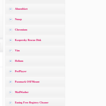
Ahnenblatt
13
Nmap
14
Chromium
15
Kaspersky Rescue Disk
16
Vim
17
Helium
18
PotPlayer
19
Passmark OSFMount
20
MailWasher
21
Eusing Free Registry Cleaner
22