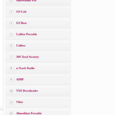
MailWasher Pro
2
GS-Calc
3
GS-Base
4
Calibre Portable
5
Calibre
6
360 Total Security
7
n-Track Studio
8
AIMP
9
VSO Downloader
10
Viber
11
Ahnenblatt Portable
12