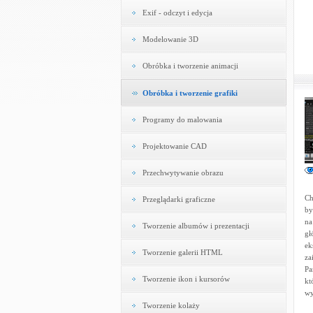
Exif - odczyt i edycja
Modelowanie 3D
Obróbka i tworzenie animacji
Obróbka i tworzenie grafiki
Programy do malowania
Projektowanie CAD
Przechwytywanie obrazu
Ch
Przeglądarki graficzne
by
na
Tworzenie albumów i prezentacji
gł
ek
Tworzenie galerii HTML
za
Pa
Tworzenie ikon i kursorów
kt
wy
Tworzenie kolaży