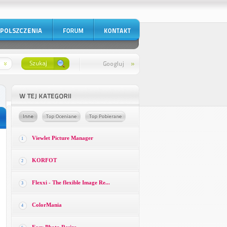
Viewlet Picture Manager
1
KORFOT
2
Flexxi - The flexible Image Re...
3
ColorMania
4