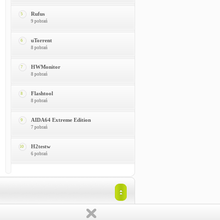
Rufus
5
9 pobrań
uTorrent
6
8 pobrań
HWMonitor
7
8 pobrań
Flashtool
8
8 pobrań
AIDA64 Extreme Edition
9
7 pobrań
H2testw
10
6 pobrań