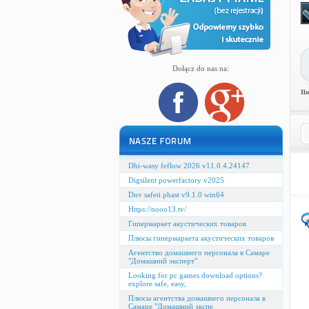
Dołącz do nas na:
Il
Dhi-wasy feflow 2026 v11.0.4.24147
Digsilent powerfactory v2025
Dnv safeti phast v9.1.0 win64
Https://nooo13.tv/
Гипермаркет акустических товаров
Плюсы гипермаркета акустических товаров
Агентство домашнего персонала в Самаре
"Домашний эксперт"
Looking for pc games download options?
explore safe, easy,
Плюсы агентства домашнего персонала в
Самаре "Домашний экспе