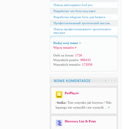
Плюсы автосервиса ford pro
Разработка чат-бота под ключ
Разработка telegram бота для бизнеса
Профессиональный эротический массаж
Плюсы профессионального эротического
массажа
Dodaj swój temat
Więcej tematów
Osób na forum:
1726
Wszystkich postów:
986433
Wszystkich tematów:
172050
PotPlayer
~kuśka:
Tnie wszystko jak brzytwa ! Nikt
lepszego nie wymyślił i nie wymyśli ...
Directory List & Print