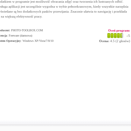
datkiem w programie jest możliwość obracania zdjęć oraz tworzenia ich lustrzanych odbić.
sługa aplikacji jest szczególnie wygodna w trybie pełnoekranowym, kiedy wszystkie narzędzia
świetlane są bez dodatkowych pasków przewijania. Znacznie ułatwia to nawigację i przekłada
ę na większą efektywność pracy.
oducent
:
PHOTO-TOOLBOX.COM
Oceń program:
cencja
: Freeware (darmowa)
-
/5
stem Operacyjny
:
Windows XP/Vista/7/8/10
Ocena:
4.5
(
2
głosów)