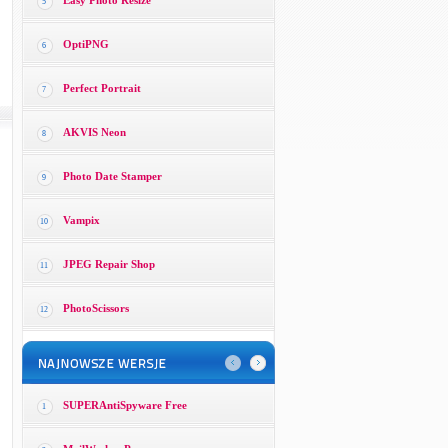
Easy Photo Resize
5
OptiPNG
6
Perfect Portrait
7
AKVIS Neon
8
Photo Date Stamper
9
Vampix
10
JPEG Repair Shop
11
PhotoScissors
12
SUPERAntiSpyware Free
1