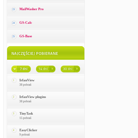
MailWasher Pro
23
GS-Calc
24
GS-Base
25
IrfanView
1
38 pobrań
IrfanView plugins
2
38 pobrań
TinyTask
3
15 pobrań
EasyClicker
4
9 pobrań