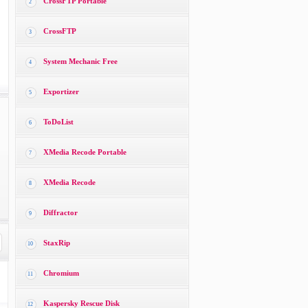
CrossFTP Portable
2
CrossFTP
3
System Mechanic Free
4
Exportizer
5
ToDoList
6
XMedia Recode Portable
7
XMedia Recode
8
Diffractor
9
StaxRip
10
Chromium
11
Kaspersky Rescue Disk
12