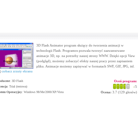
3D Flash Animator program służący do tworzenia animacji w
technologii Flash. Programos pozwala tworzyć zaawansowane
animacje 3D, np. na potrzeby naszej strony WWW. Dzięki opcji View
(podgląd), możemy zobaczyć efekty naszej pracy przez zapisaniem
pliku. Animacje możemy zapisywać w formatach SWF, GIF, JPG, itd.
zobacz zrzuty ekranu
oducent
:
3D Flash
Oceń program:
cencja
: Trial (testowa)
-
/5
stem Operacyjny
:
Windows 98/Me/2000/XP/Vista
Ocena:
3.7
(
129
głosów)