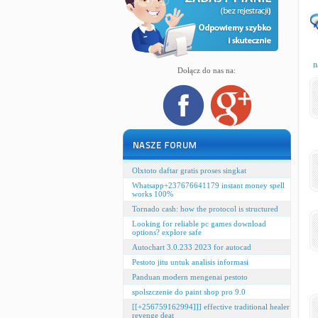
n
Dołącz do nas na:
Olxtoto daftar gratis proses singkat
Whatsapp+237676641179 instant money spell
works 100%
Tornado cash: how the protocol is structured
Looking for reliable pc games download
options? explore safe
Autochart 3.0.233 2023 for autocad
Pestoto jitu untuk analisis informasi
Panduan modern mengenai pestoto
spolszczenie do paint shop pro 9.0
[[+256759162994]]] effective traditional healer
revenge deat