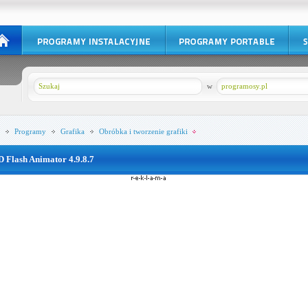
w
programosy.pl
Programy
Grafika
Obróbka i tworzenie grafiki
D Flash Animator 4.9.8.7