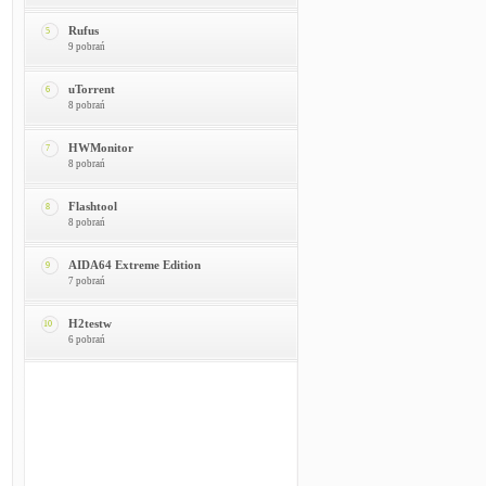
Rufus
5
9 pobrań
uTorrent
6
8 pobrań
HWMonitor
7
8 pobrań
Flashtool
8
8 pobrań
AIDA64 Extreme Edition
9
7 pobrań
H2testw
10
6 pobrań