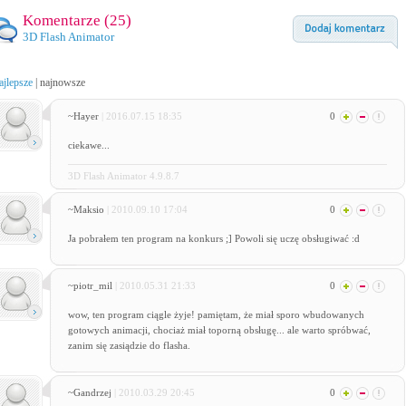
Komentarze (
25
)
3D Flash Animator
ajlepsze
|
najnowsze
~Hayer
| 2016.07.15 18:35
0
ciekawe...
3D Flash Animator 4.9.8.7
~Maksio
| 2010.09.10 17:04
0
Ja pobrałem ten program na konkurs ;] Powoli się uczę obsługiwać :d
~piotr_mil
| 2010.05.31 21:33
0
wow, ten program ciągle żyje! pamiętam, że miał sporo wbudowanych
gotowych animacji, chociaż miał toporną obsługę... ale warto spróbwać,
zanim się zasiądzie do flasha.
~Gandrzej
| 2010.03.29 20:45
0