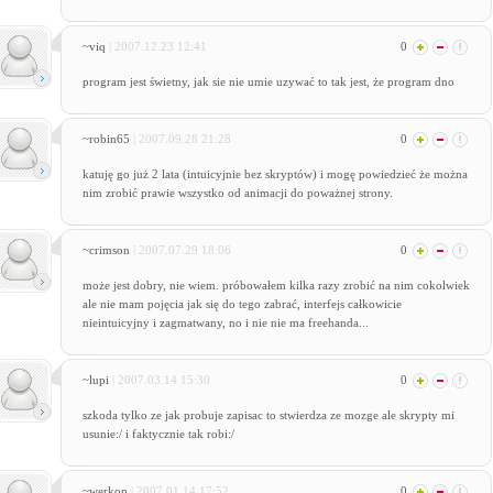
~viq
| 2007.12.23 12:41
0
program jest świetny, jak sie nie umie uzywać to tak jest, że program dno
~robin65
| 2007.09.28 21:28
0
katuję go już 2 lata (intuicyjnie bez skryptów) i mogę powiedzieć że można
nim zrobić prawie wszystko od animacji do poważnej strony.
~crimson
| 2007.07.29 18:06
0
może jest dobry, nie wiem. próbowałem kilka razy zrobić na nim cokolwiek
ale nie mam pojęcia jak się do tego zabrać, interfejs całkowicie
nieintuicyjny i zagmatwany, no i nie nie ma freehanda...
~lupi
| 2007.03.14 15:30
0
szkoda tylko ze jak probuje zapisac to stwierdza ze mozge ale skrypty mi
usunie:/ i faktycznie tak robi:/
~werkop
| 2007.01.14 17:52
0