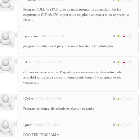
Program FULL WYPAS tylko że mam program z animacjami bo jak
zaqpisuje w GIF lub JPG to jest tylko zdjątko a animacja to co najwyżej w
Flash ;(
~jakiś tam
| 2007.01.12 18:45
0
program do kitu nawet przy nim mam transfer 3,45 kilobajtów
~Aron
| 2006.11.29 22:19
0
cholera zachęcacie mnie :P spróbuje ale niewiem czy dam sobie rade.
angielski to pryszcza ale samo tłumaczenie buttonów na górze to nie
wszystko...
~ZyLu
| 2006.10.31 21:56
0
Program zejefajny ale szkoda ze płatny i to grubo
~piotr
| 2006.10.31 16:11
0
DNO TEN PROGRAM :/