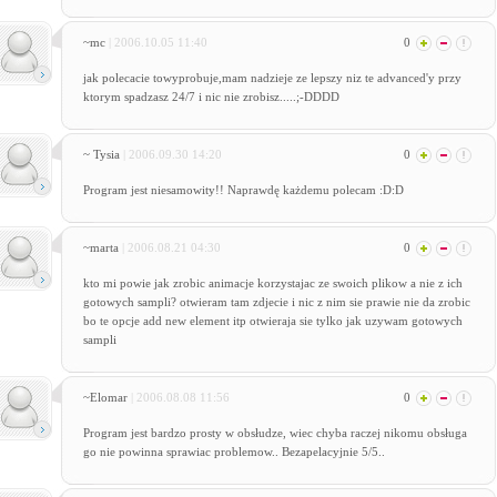
~mc
| 2006.10.05 11:40
0
jak polecacie towyprobuje,mam nadzieje ze lepszy niz te advanced'y przy
ktorym spadzasz 24/7 i nic nie zrobisz.....;-DDDD
~ Tysia
| 2006.09.30 14:20
0
Program jest niesamowity!! Naprawdę każdemu polecam :D:D
~marta
| 2006.08.21 04:30
0
kto mi powie jak zrobic animacje korzystajac ze swoich plikow a nie z ich
gotowych sampli? otwieram tam zdjecie i nic z nim sie prawie nie da zrobic
bo te opcje add new element itp otwieraja sie tylko jak uzywam gotowych
sampli
~Elomar
| 2006.08.08 11:56
0
Program jest bardzo prosty w obsłudze, wiec chyba raczej nikomu obsługa
go nie powinna sprawiac problemow.. Bezapelacyjnie 5/5..