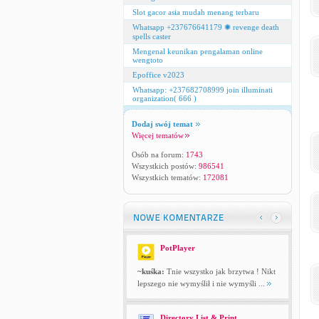
Slot gacor asia mudah menang terbaru
Whatsapp +237676641179 ✺ revenge death
spells caster
Mengenal keunikan pengalaman online
wengtoto
Epoffice v2023
Whatsapp: +237682708999 join illuminati
organization( 666 )
Dodaj swój temat
Więcej tematów
Osób na forum:
1743
Wszystkich postów:
986541
Wszystkich tematów:
172081
PotPlayer
~kuśka:
Tnie wszystko jak brzytwa ! Nikt
lepszego nie wymyślił i nie wymyśli ...
Directory List & Print