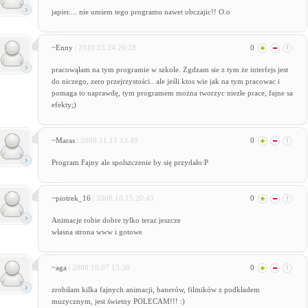
japier.... nie umiem tego programu nawet obczajic!! O.o
~Enny
| 2010.03.24 20:28
0
pracowąłam na tym programie w szkole. Zgdzam sie z tym że interfejs jest
do niczego, zero przejrzystości.. ale jeśli ktos wie jak na tym pracowac i
pomaga to naprawdę, tym programem można tworzyc niezłe prace, fajne sa
efekty;)
~Maras
| 2008.11.11 13:49
0
Program Fajny ale spolszczenie by się przydało:P
~piotrek_16
| 2008.10.15 20:43
0
Animacje robie dobre tylko teraz jeszcze
własna strona www i gotowe
~aga
| 2008.10.07 13:30
0
zrobiłam kilka fajnych animacji, banerów, filmików z podkładem
muzycznym, jest świetny POLECAM!!! :)