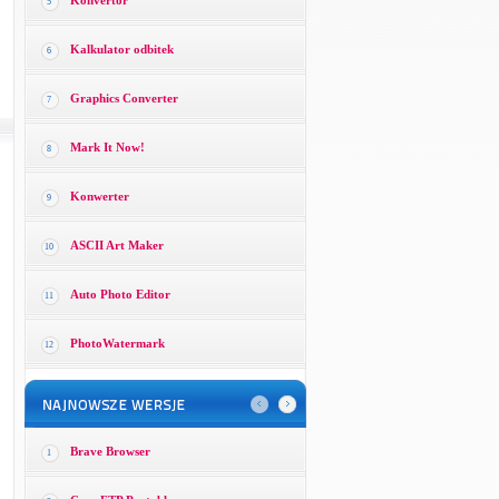
Konvertor
5
Kalkulator odbitek
6
Graphics Converter
7
Mark It Now!
8
Konwerter
9
ASCII Art Maker
10
Auto Photo Editor
11
PhotoWatermark
12
Brave Browser
1