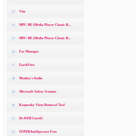
Vim
13
MPC-BE (Media Player Classic B...
14
MPC-BE (Media Player Classic B...
15
Far Manager
16
EarthView
17
Monkey′s Audio
18
Microsoft Safety Scanner
19
Kaspersky Virus Removal Tool
20
Dr.WEB CureIt!
21
SUPERAntiSpyware Free
22