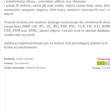
• transformacja obrazu - przycięcie, odbicie oraz obracanie;
• ponad 20 efektów, takich jak znak wodny, zdjęcie czarno-białe, sepia, dyfu
rozmazanie, szarpanie, negatyw, efekt lustra, usunięcie czerwonych oczu i w
innych.
Trzecim krokiem jest ustalenie katalogu wyjściowego dla obrobionych obra
rozszerzenia (BMP, GIF, JP2, J2C, JPG, PDF, PNG, TGA, TIF, ICO, WBM
EXR, PNM oraz XPM) i jakości zdjęcia. Czwarty krok to zlecenie działania
oczekiwanie na wynik.
Aplikacja rozpowszechniana jest na licencji trial pozwalającej jedynie na 8-
krotne jej uruchomienie.
Producent
:
Softdiv Software
Oceń pro
Licencja
: Trial (testowa)
System Operacyjny
:
Windows XP/Vista/7
Ocena:
3
(
2
gł