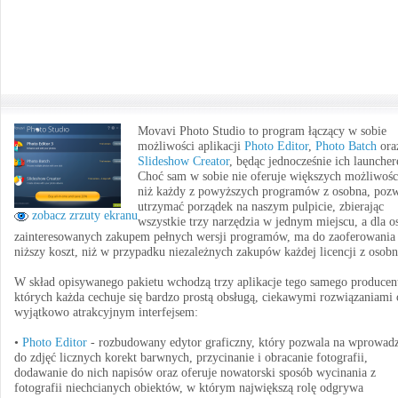
Movavi Photo Studio to program łączący w sobie
możliwości aplikacji
Photo Editor
,
Photo Batch
ora
Slideshow Creator
, będąc jednocześnie ich launche
Choć sam w sobie nie oferuje większych możliwośc
niż każdy z powyższych programów z osobna, poz
utrzymać porządek na naszym pulpicie, zbierając
zobacz zrzuty ekranu
wszystkie trzy narzędzia w jednym miejscu, a dla o
zainteresowanych zakupem pełnych wersji programów, ma do zaoferowania
niższy koszt, niż w przypadku niezależnych zakupów każdej licencji z osobn
W skład opisywanego pakietu wchodzą trzy aplikacje tego samego producent
których każda cechuje się bardzo prostą obsługą, ciekawymi rozwiązaniami 
wyjątkowo atrakcyjnym interfejsem:
•
Photo Editor
- rozbudowany edytor graficzny, który pozwala na wprowad
do zdjęć licznych korekt barwnych, przycinanie i obracanie fotografii,
dodawanie do nich napisów oraz oferuje nowatorski sposób wycinania z
fotografii niechcianych obiektów, w którym największą rolę odgrywa