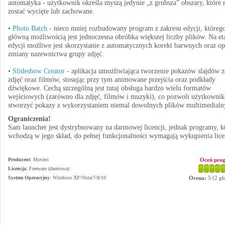
automatyka - użytkownik określa myszą jedynie „z grubsza” obszary, które 
zostać wycięte lub zachowane.
•
Photo Batch
- nieco mniej rozbudowany program z zakresu edycji, któreg
główną możliwością jest jednoczesna obróbka większej liczby plików. Na et
edycji możliwe jest skorzystanie z automatycznych korekt barwnych oraz op
zmiany nazewnictwa grupy zdjęć.
•
Slideshow Creator
- aplikacja umożliwiająca tworzenie pokazów slajdów z
zdjęć oraz filmów, stosując przy tym animowane przejścia oraz podkłady
dźwiękowe. Cechą szczególną jest tutaj obsługa bardzo wielu formatów
wejściowych (zarówno dla zdjęć, filmów i muzyki), co pozwoli użytkowni
stworzyć pokazy z wykorzystaniem niemal dowolnych plików multimedialn
Ograniczenia!
Sam launcher jest dystrybuowany na darmowej licencji, jednak programy, k
wchodzą w jego skład, do pełnej funkcjonalności wymagają wykupienia lice
Producent
:
Movavi
Oceń pro
Licencja
: Freeware (darmowa)
System Operacyjny
:
Windows XP/Vista/7/8/10
Ocena:
5
(
2
gł