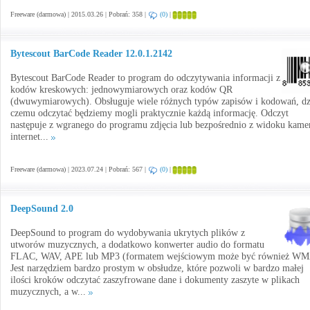
Freeware (darmowa) | 2015.03.26 | Pobrań: 358 |
(0)
|
Bytescout BarCode Reader 12.0.1.2142
Bytescout BarCode Reader to program do odczytywania informacji z
kodów kreskowych: jednowymiarowych oraz kodów QR
(dwuwymiarowych). Obsługuje wiele różnych typów zapisów i kodowań, dz
czemu odczytać będziemy mogli praktycznie każdą informację. Odczyt
następuje z wgranego do programu zdjęcia lub bezpośrednio z widoku kame
internet...
Freeware (darmowa) | 2023.07.24 | Pobrań: 567 |
(0)
|
DeepSound 2.0
DeepSound to program do wydobywania ukrytych plików z
utworów muzycznych, a dodatkowo konwerter audio do formatu
FLAC, WAV, APE lub MP3 (formatem wejściowym może być również WM
Jest narzędziem bardzo prostym w obsłudze, które pozwoli w bardzo małej
ilości kroków odczytać zaszyfrowane dane i dokumenty zaszyte w plikach
muzycznych, a w...