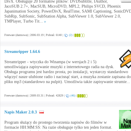
DivX. Obsługuje 20 formatów plików: DVDSubtitle, IAuthor,
JacoSUB 2.7+, MacSUB, MicroDVD, MPL2, Philips SVCD, Phoenix
Japanimation Society, PowerDivX, RealTime, SAMI Captioning, SonicDV
SubRip, SubSonic, SubStation Alpha, SubViewer 1.0, SubViewer 2.0,
TMPlayer, Turbo Tit...
Freeware (darmowa) | 2006.03.19 | Pobrań: 6140 |
(2)
|
Streamripper 1.64.6
Streamripper - wtyczka do Winampa (w wersjach 2 i 5)
umożliwiająca zapisywanie muzyki z internetowego radia na dysk.
Obsługa programu jest bardzo prosta, po instalacji, wystarczy standardowo
włączyć nasze ulubione radio i nacisnąć start, a muzyka zostanie zapisana do
pliku mp3 (standardowo na pulpit). Umożliwia także zapisywanie strumie..
Freeware (darmowa) | 2009.03.31 | Pobrań: 42829 |
(46)
|
Napis Maker 2.0.3
Program służący do prostego tworzenia napisów do filmów w
formacie HH:MM:SS: Na razie obsługuje tylko ten jeden format.