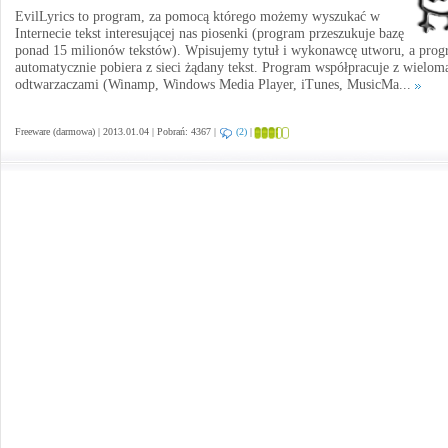
EvilLyrics to program, za pomocą którego możemy wyszukać w
Internecie tekst interesującej nas piosenki (program przeszukuje bazę
ponad 15 milionów tekstów). Wpisujemy tytuł i wykonawcę utworu, a pro
automatycznie pobiera z sieci żądany tekst. Program współpracuje z wielom
odtwarzaczami (Winamp, Windows Media Player, iTunes, MusicMa...
Freeware (darmowa) | 2013.01.04 | Pobrań: 4367 |
(2)
|