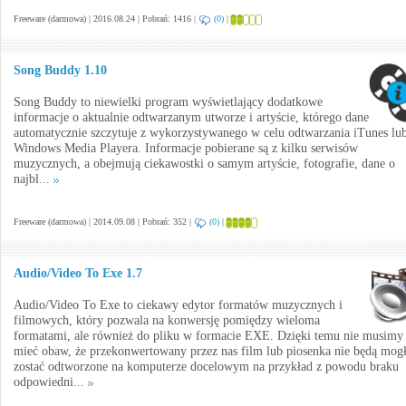
Freeware (darmowa) | 2016.08.24 | Pobrań: 1416 |
(0)
|
Song Buddy 1.10
Song Buddy to niewielki program wyświetlający dodatkowe
informacje o aktualnie odtwarzanym utworze i artyście, którego dane
automatycznie szczytuje z wykorzystywanego w celu odtwarzania iTunes lu
Windows Media Playera. Informacje pobierane są z kilku serwisów
muzycznych, a obejmują ciekawostki o samym artyście, fotografie, dane o
najbl...
Freeware (darmowa) | 2014.09.08 | Pobrań: 352 |
(0)
|
Audio/Video To Exe 1.7
Audio/Video To Exe to ciekawy edytor formatów muzycznych i
filmowych, który pozwala na konwersję pomiędzy wieloma
formatami, ale również do pliku w formacie EXE. Dzięki temu nie musimy
mieć obaw, że przekonwertowany przez nas film lub piosenka nie będą mog
zostać odtworzone na komputerze docelowym na przykład z powodu braku
odpowiedni...