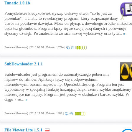
Tunatic 1.0.1b
Pomyśleliście kiedykolwiek słysząc ciekawy utwór "co to jest za
piosenka?". Tunatic to rewelacyjny program, który rozpoznaje dany
utwór na podstawie dźwięku. Może on płynąć z dowolnego źródła- mikrofo
bądź też głośników. Program łączy się ze swoją bazą danych i porównuje
słyszany dźwięk. Po znalezieniu zwraca nazwę wykonawcy oraz tytu...
Freeware (darmowa) | 2010.06.08 | Pobrań: 10724 |
(3)
|
SubDownloader 2.1.1
Subdownloader jest programem do automatycznego pobierania
napisów do filmów. Aplikacja łączy się z odpowiednimi
internetowymi bazami napisów np. OpenSubtitles.org. Program ten jest
wyposażony w specjalną funkcję haszującą dzięki czemu szybko znajdziemy
interesujące nas napisy. Program jest prosty w obsłudze i bardzo szybki. W
ciągu 7 se...
Freeware (darmowa) | 2015.12.08 | Pobrań: 1888 |
(0)
|
File Viewer Lite 1.5.1