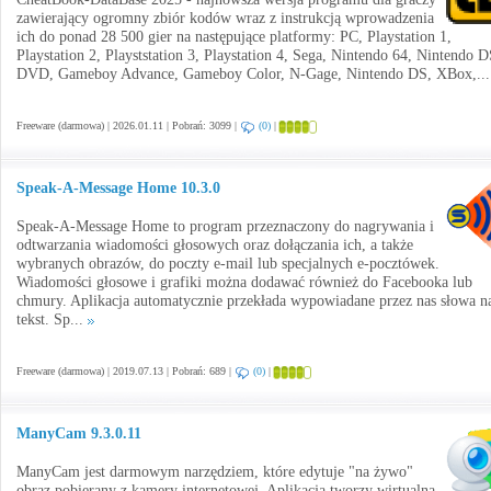
zawierający ogromny zbiór kodów wraz z instrukcją wprowadzenia
ich do ponad 28 500 gier na następujące platformy: PC, Playstation 1,
Playstation 2, Playststation 3, Playstation 4, Sega, Nintendo 64, Nintendo D
DVD, Gameboy Advance, Gameboy Color, N-Gage, Nintendo DS, XBox,..
Freeware (darmowa) | 2026.01.11 | Pobrań: 3099 |
(0)
|
Speak-A-Message Home 10.3.0
Speak-A-Message Home to program przeznaczony do nagrywania i
odtwarzania wiadomości głosowych oraz dołączania ich, a także
wybranych obrazów, do poczty e-mail lub specjalnych e-pocztówek.
Wiadomości głosowe i grafiki można dodawać również do Facebooka lub
chmury. Aplikacja automatycznie przekłada wypowiadane przez nas słowa n
tekst. Sp...
Freeware (darmowa) | 2019.07.13 | Pobrań: 689 |
(0)
|
ManyCam 9.3.0.11
ManyCam jest darmowym narzędziem, które edytuje "na żywo"
obraz pobierany z kamery internetowej. Aplikacja tworzy wirtualną