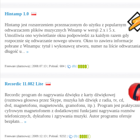
Hintamp 1.0
Hintamp jest rozszerzeniem przeznaczonym do użytku z popularnym
odtwarzaczem plików muzycznych Winamp w wersji 2.x i 5.x.
Umożliwia ono wyświetlanie okna podpowiedzi za każdym razem gdy
rozpocznie się odtwarzanie nowego utworu. Okno to zawiera informacje
pobrane z Winampa: tytuł i wykonawcę utworu, numer na liście odtwarzania
długość u...
Freeware (darmowa) | 2008.07.13 | Pobrań: 684 |
(0)
|
Recordic 11.082 Lite
Recordic program do nagrywania dźwięku z karty dźwiękowej
(rozmowa głosowa przez Skype, muzyka lub dźwięk z radia, tv, cd,
dvd, magnetofonu, magnetowidu, gramofonu, itp.). Program jest praktyczni
cyfrowym magnetofonem z dodatkowymi funkcjami nagrywania rozmów
telefonicznych, dyktafonu i zgrywania muzyki. Autor programu oferuje
bezpłatn...
Freeware (darmowa) | 2009.12.13 | Pobrań: 9232 |
(3)
|