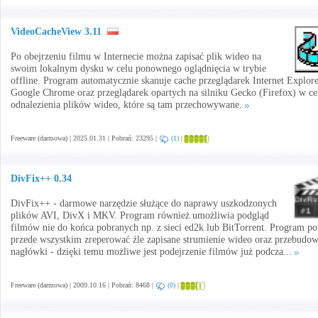
VideoCacheView 3.11
Po obejrzeniu filmu w Internecie można zapisać plik wideo na
swoim lokalnym dysku w celu ponownego oglądnięcia w trybie
offline. Program automatycznie skanuje cache przeglądarek Internet Explore
Google Chrome oraz przeglądarek opartych na silniku Gecko (Firefox) w ce
odnalezienia plików wideo, które są tam przechowywane.
Freeware (darmowa) | 2025.01.31 | Pobrań: 23295 |
(1)
|
DivFix++ 0.34
DivFix++ - darmowe narzędzie służące do naprawy uszkodzonych
plików AVI, DivX i MKV. Program również umożliwia podgląd
filmów nie do końca pobranych np. z sieci ed2k lub BitTorrent. Program pot
przede wszystkim zreperować źle zapisane strumienie wideo oraz przebudo
nagłówki - dzięki temu możliwe jest podejrzenie filmów już podcza...
Freeware (darmowa) | 2009.10.16 | Pobrań: 8468 |
(0)
|