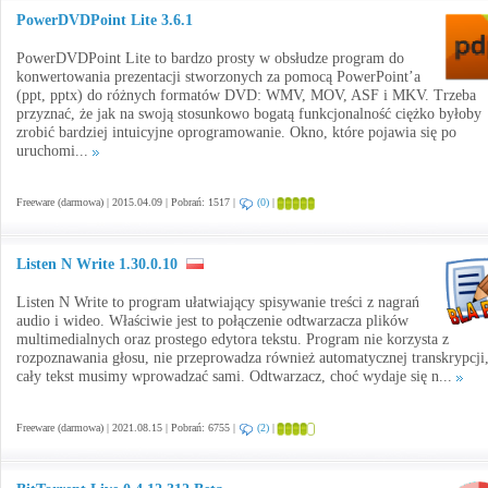
PowerDVDPoint Lite 3.6.1
PowerDVDPoint Lite to bardzo prosty w obsłudze program do
konwertowania prezentacji stworzonych za pomocą PowerPoint’a
(ppt, pptx) do różnych formatów DVD: WMV, MOV, ASF i MKV. Trzeba
przyznać, że jak na swoją stosunkowo bogatą funkcjonalność ciężko byłoby
zrobić bardziej intuicyjne oprogramowanie. Okno, które pojawia się po
uruchomi...
Freeware (darmowa) | 2015.04.09 | Pobrań: 1517 |
(0)
|
Listen N Write 1.30.0.10
Listen N Write to program ułatwiający spisywanie treści z nagrań
audio i wideo. Właściwie jest to połączenie odtwarzacza plików
multimedialnych oraz prostego edytora tekstu. Program nie korzysta z
rozpoznawania głosu, nie przeprowadza również automatycznej transkrypcji
cały tekst musimy wprowadzać sami. Odtwarzacz, choć wydaje się n...
Freeware (darmowa) | 2021.08.15 | Pobrań: 6755 |
(2)
|