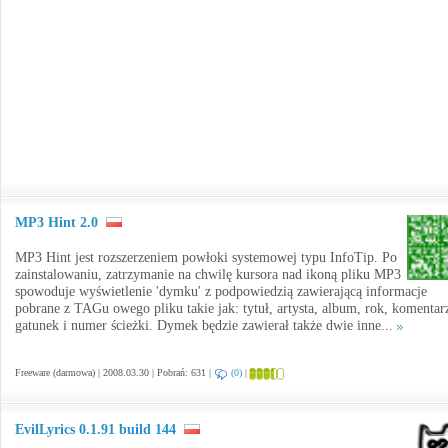
MP3 Hint 2.0
MP3 Hint jest rozszerzeniem powłoki systemowej typu InfoTip. Po
zainstalowaniu, zatrzymanie na chwilę kursora nad ikoną pliku MP3
spowoduje wyświetlenie 'dymku' z podpowiedzią zawierającą informacje
pobrane z TAGu owego pliku takie jak: tytuł, artysta, album, rok, komentar
gatunek i numer ścieżki. Dymek będzie zawierał także dwie inne...
Freeware (darmowa) | 2008.03.30 | Pobrań: 631 |
(0)
|
EvilLyrics 0.1.91 build 144