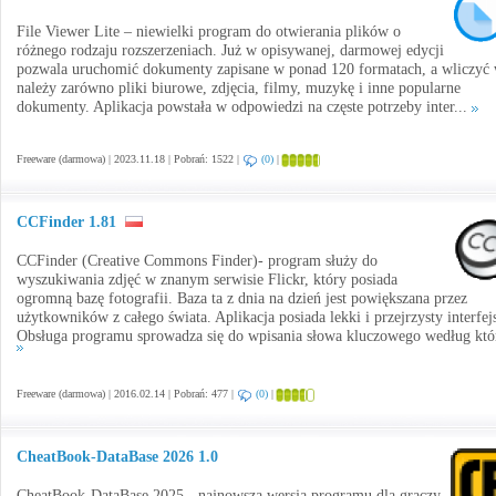
File Viewer Lite – niewielki program do otwierania plików o
różnego rodzaju rozszerzeniach. Już w opisywanej, darmowej edycji
pozwala uruchomić dokumenty zapisane w ponad 120 formatach, a wliczyć 
należy zarówno pliki biurowe, zdjęcia, filmy, muzykę i inne popularne
dokumenty. Aplikacja powstała w odpowiedzi na częste potrzeby inter...
Freeware (darmowa) | 2023.11.18 | Pobrań: 1522 |
(0)
|
CCFinder 1.81
CCFinder (Creative Commons Finder)- program służy do
wyszukiwania zdjęć w znanym serwisie Flickr, który posiada
ogromną bazę fotografii. Baza ta z dnia na dzień jest powiększana przez
użytkowników z całego świata. Aplikacja posiada lekki i przejrzysty interfej
Obsługa programu sprowadza się do wpisania słowa kluczowego według któr
Freeware (darmowa) | 2016.02.14 | Pobrań: 477 |
(0)
|
CheatBook-DataBase 2026 1.0
CheatBook-DataBase 2025 - najnowsza wersja programu dla graczy