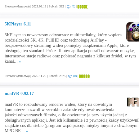
Freeware (darmowa) | 2023.09.16 | Pobrań: 362 |
(0)
|
5KPlayer 6.11
5KPlayer to nowoczesny odtwarzacz multimedialny, który wspiera
rozdzielczości 5K, 4K, FullHD oraz technologię AirPlay -
bezprzewodowy streaming wideo pomiędzy urządzeniami Apple, które
obsługują ten standard. Prócz filmów aplikacja potrafi odtwarzać muzykę,
internetowe stacje radiowe oraz pobierać nagrania z kilkuset źródeł, w tym
kanał...
Freeware (darmowa) | 2025.11.26 | Pobrań: 2375 |
(0)
|
madVR 0.92.17
madVR to rozbudowany renderer wideo, który na dowolnym
komputerze pozwoli w szerokim zakresie edytować ustawienia
jakości odtwarzanych filmów, o ile otwieramy je przy użyciu jednej z
obsługiwanych aplikacji. Jest ich kilkanaście i z pewnością każdy użytkowni
znajdzie coś dla siebie (program współpracuje między innymi z chwalonym
MPC-BE...