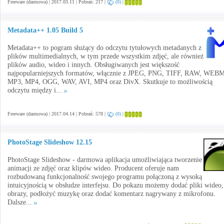
Freeware (darmowa) | 2017.03.11 | Pobrań: 217 |
(0)
|
Metadata++ 1.05 Build 5
Metadata++ to pogram służący do odczytu tytułowych metadanych z
plików multimedialnych, w tym przede wszystkim zdjęć, ale również
plików audio, wideo i innych. Obsługiwanych jest większość
najpopularniejszych formatów, włącznie z JPEG, PNG, TIFF, RAW, WEBM
MP3, MP4, OGG, WAV, AVI, MP4 oraz DivX. Skutkuje to możliwością
odczytu między i...
Freeware (darmowa) | 2017.04.14 | Pobrań: 578 |
(0)
|
PhotoStage Slideshow 12.15
PhotoStage Slideshow - darmowa aplikacja umożliwiająca tworzenie
animacji ze zdjęć oraz klipów wideo. Producent oferuje nam
rozbudowaną funkcjonalność swojego programu połączoną z wysoką
intuicyjnością w obsłudze interfejsu. Do pokazu możemy dodać pliki wideo,
obrazy, podłożyć muzykę oraz dodać komentarz nagrywany z mikrofonu.
Dalsze...