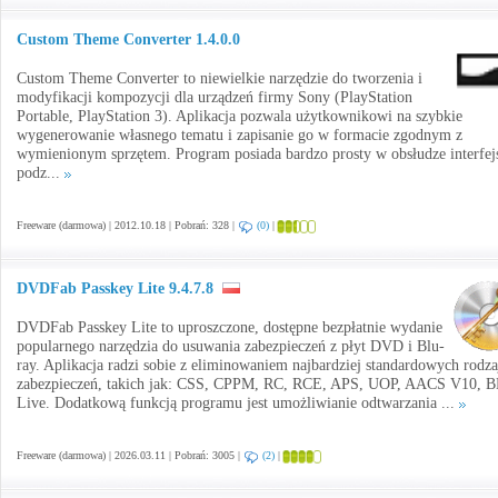
Custom Theme Converter 1.4.0.0
Custom Theme Converter to niewielkie narzędzie do tworzenia i
modyfikacji kompozycji dla urządzeń firmy Sony (PlayStation
Portable, PlayStation 3). Aplikacja pozwala użytkownikowi na szybkie
wygenerowanie własnego tematu i zapisanie go w formacie zgodnym z
wymienionym sprzętem. Program posiada bardzo prosty w obsłudze interfej
podz...
Freeware (darmowa) | 2012.10.18 | Pobrań: 328 |
(0)
|
DVDFab Passkey Lite 9.4.7.8
DVDFab Passkey Lite to uproszczone, dostępne bezpłatnie wydanie
popularnego narzędzia do usuwania zabezpieczeń z płyt DVD i Blu-
ray. Aplikacja radzi sobie z eliminowaniem najbardziej standardowych rodz
zabezpieczeń, takich jak: CSS, CPPM, RC, RCE, APS, UOP, AACS V10, 
Live. Dodatkową funkcją programu jest umożliwianie odtwarzania ...
Freeware (darmowa) | 2026.03.11 | Pobrań: 3005 |
(2)
|