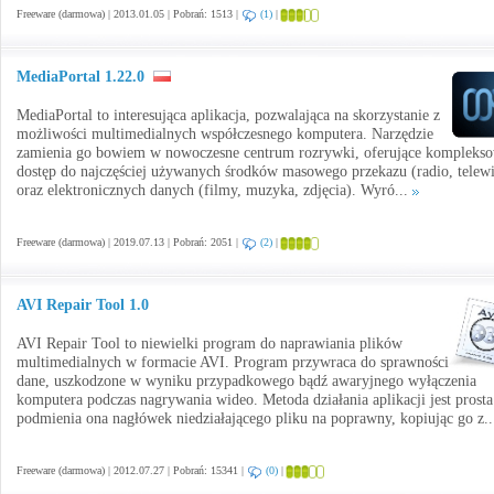
Freeware (darmowa) | 2013.01.05 | Pobrań: 1513 |
(1)
|
MediaPortal 1.22.0
MediaPortal to interesująca aplikacja, pozwalająca na skorzystanie z
możliwości multimedialnych współczesnego komputera. Narzędzie
zamienia go bowiem w nowoczesne centrum rozrywki, oferujące kompleks
dostęp do najczęściej używanych środków masowego przekazu (radio, telewi
oraz elektronicznych danych (filmy, muzyka, zdjęcia). Wyró...
Freeware (darmowa) | 2019.07.13 | Pobrań: 2051 |
(2)
|
AVI Repair Tool 1.0
AVI Repair Tool to niewielki program do naprawiania plików
multimedialnych w formacie AVI. Program przywraca do sprawności
dane, uszkodzone w wyniku przypadkowego bądź awaryjnego wyłączenia
komputera podczas nagrywania wideo. Metoda działania aplikacji jest prosta
podmienia ona nagłówek niedziałającego pliku na poprawny, kopiując go z.
Freeware (darmowa) | 2012.07.27 | Pobrań: 15341 |
(0)
|