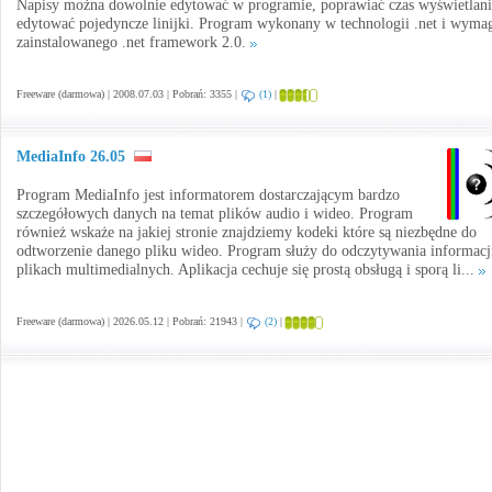
Napisy można dowolnie edytować w programie, poprawiać czas wyświetlani
edytować pojedyncze linijki. Program wykonany w technologii .net i wyma
zainstalowanego .net framework 2.0.
Freeware (darmowa) | 2008.07.03 | Pobrań: 3355 |
(1)
|
MediaInfo 26.05
Program MediaInfo jest informatorem dostarczającym bardzo
szczegółowych danych na temat plików audio i wideo. Program
również wskaże na jakiej stronie znajdziemy kodeki które są niezbędne do
odtworzenie danego pliku wideo. Program służy do odczytywania informacj
plikach multimedialnych. Aplikacja cechuje się prostą obsługą i sporą li...
Freeware (darmowa) | 2026.05.12 | Pobrań: 21943 |
(2)
|