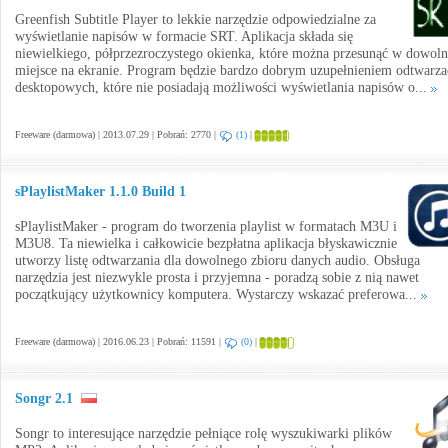
Greenfish Subtitle Player to lekkie narzędzie odpowiedzialne za
wyświetlanie napisów w formacie SRT. Aplikacja składa się
niewielkiego, półprzezroczystego okienka, które można przesunąć w dowoln
miejsce na ekranie. Program będzie bardzo dobrym uzupełnieniem odtwarza
desktopowych, które nie posiadają możliwości wyświetlania napisów o...
Freeware (darmowa) | 2013.07.29 | Pobrań: 2770 |
(1)
|
sPlaylistMaker 1.1.0 Build 1
sPlaylistMaker - program do tworzenia playlist w formatach M3U i
M3U8. Ta niewielka i całkowicie bezpłatna aplikacja błyskawicznie
utworzy listę odtwarzania dla dowolnego zbioru danych audio. Obsługa
narzędzia jest niezwykle prosta i przyjemna - poradzą sobie z nią nawet
początkujący użytkownicy komputera. Wystarczy wskazać preferowa...
Freeware (darmowa) | 2016.06.23 | Pobrań: 11591 |
(0)
|
Songr 2.1
Songr to interesujące narzędzie pełniące rolę wyszukiwarki plików