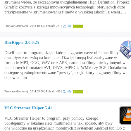
strumieni wideo, ze szczególnym uwzględnieniem High Definition. Projekt
Giraffic korzysta z szeregu innowacyjnych technologii, oferujących duże
przyśpieszenie w strumieniowaniu filmów o wysokiej jakości, z wielu...
Freeware (darmowa) | 2013.10.13 | Pobrań: 729 |
(0)
|
DiscRipper 2.0.0.25
DiscRipper to program, dzięki któremu zgramy nasze ulubione filmy
oraz płyty z muzyką na komputer. Dźwięki mogą być zapisywane w
formacie MP3, OGG, WAV oraz APE, natomiast filmy między innymi w
popularnych formatach AVI, DIVX, MPEG4, WMV czy 3GP. Dodatkowo
dostępne są zaimplementowane "presety", dzięki którym zgramy filmy w
odpowiednim ...
Freeware (darmowa) | 2014.05.06 | Pobrań: 496 |
(0)
|
VLC Streamer Helper 5.41
VLC Streamer Helper to program, przy pomocy którego
udostępnimy w lokalnej sieci multimedia w taki sposób, aby były
one widoczne na urządzeniach mobilnych z systemem Android lub iOS z