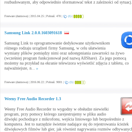
rozbudowanym, aby odpowiednio sformatować tekst z zależności od sytuacj
Freeware (darmowa) | 2015.04.25 | Pobrań: 478 |
(1)
|
Samsung Link 2.0.0.1603091618
Samsung Link to oprogramowanie dedykowane użytkownikom
różnego rodzaju urządzeń firmy Samsung, w celu ułatwienia
wymiany plików pomiędzy nimi oraz udostępniania zawartości na żywo
(wcześniej program funkcjonował pod nazwą AllShare). Za jego pomocą
możemy na przykład na ekranie telewizora wyświetlić zdjęcia z tabletu, co
najważniejsze, n...
Freeware (darmowa) | 2016.06.22 | Pobrań: 9001 |
(1)
|
Weeny Free Audio Recorder 1.3
Weeny Free Audio Recorder to wygodny w obsłudze niewielki
program, przy pomocy którego zarejestrujemy w pliku audio
dźwięki pochodzące z mikrofonu, wejścia liniowego lub bezpośrednio z
komputera. Jest to narzędzie świetnie nadające się do rejestrowania ścieżek
dźwiękowych filmów lub gier, jak również nagrywania rozmów odbywanyc