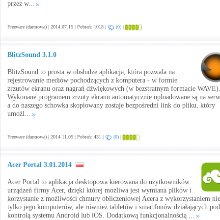
przez w...
Freeware (darmowa) | 2014.07.15 | Pobrań: 1018 |
(0)
|
BlitzSound 3.1.0
BlitzSound to prosta w obsłudze aplikacja, która pozwala na
rejestrowanie mediów pochodzących z komputera - w formie
zrzutów ekranu oraz nagrań dźwiękowych (w bezstratnym formacie WAVE)
Wykonane programem zrzuty ekranu automatycznie uploadowane są na serw
a do naszego schowka skopiowany zostaje bezpośredni link do pliku, który
umożl...
Freeware (darmowa) | 2014.11.05 | Pobrań: 431 |
(0)
|
Acer Portal 3.01.2014
Acer Portal to aplikacja desktopowa kierowana do użytkowników
urządzeń firmy Acer, dzięki której możliwa jest wymiana plików i
korzystanie z możliwości chmury obliczeniowej Acera z wykorzystaniem ni
tylko jego komputerów, ale również tabletów i smartfonów działających pod
kontrolą systemu Android lub iOS. Dodatkową funkcjonalnością ...