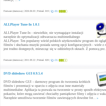
Freeware (darmowa) | 2026.06.03 | Pobrań: 819 |
(0)
|
ALLPlayer Tune-In 1.0.1
ALLPlayer Tune-In - niewielkie, nie wymagające instalacji
narzędzie do optymalizacji odtwarzacza multimedialnego
ALLPlayer. Ten popularny wśród polskich użytkowników program do ogląd
filmów i słuchania muzyki posiada szereg opcji konfiguracyjnych - wiele z 
jest trudno dostępnych, mieszcząc się w oddzielnych oknach. Z pomocą prz.
Freeware (darmowa) | 2011.09.22 | Pobrań: 820 |
(3)
|
DVD slideshow GUI 0.9.5.4
DVD slideshow GUI – darmowy program do tworzenia krótkich
filmów i prezentacji w oparciu o zdjęcia oraz inne materiały
multimedialne. Aplikacja ta pozwala na tworzenie w prosty sposób efektyw
pokazów, które mogą zawierać chociażby pamiątkowe filmy i zdjęcia z waka
Narzędzie umożliwia tworzenie filmów zawierających dowolne fot...