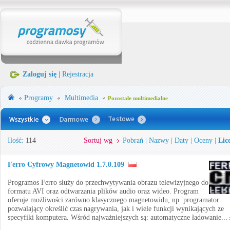
Zaloguj się
|
Rejestracja
Programy
Multimedia
Pozostałe multimedialne
Ilość:
114
Sortuj wg
Pobrań
|
Nazwy
|
Daty
|
Oceny
|
Lic
Ferro Cyfrowy Magnetowid 1.7.0.109
Programos Ferro służy do przechwytywania obrazu telewizyjnego do
formatu AVI oraz odtwarzania plików audio oraz wideo. Program
oferuje możliwości zarówno klasycznego magnetowidu, np. programator
pozwalający określić czas nagrywania, jak i wiele funkcji wynikających ze
specyfiki komputera. Wśród najważniejszych są: automatyczne ładowanie...