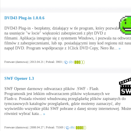
DVD43 Plug-in 1.0.0.6
DVD43 Plug-in - bezpłatny, działający w tle program, który pozwala
na usunięcie "w locie" większości zabezpieczeń z płyt DVD z
filmami. Aplikacja integruje się z systemem Windows, i pozwala na odtworz
filmów z zabezpieczeniami, lub np. posiadającymi inny kod regionu niż nas
napęd DVD. Program współpracuje z 1Click DVD Copy, Nero Re...
Freeware (darmowa) | 2013.04.21 | Pobrań: 3903 |
(2)
|
SWF Opener 1.3
SWF Opener darmowy odtwarzacz plików .SWF - Flash.
Programosik jest lekkim odtwarzaczem plików wykonanych we
Flash-u. Posiada również wbudowaną przeglądarkę plików zapisanych do
tymczasowych katalogów przeglądarek, gdzie możemy zaznaczyć, aby
wyświetliło wszystkie pliki SWF pobrane z danej strony internetowej. Moż
również wybrać kata...
Freeware (darmowa) | 2008.04.27 | Pobrań: 75569 |
(0)
|