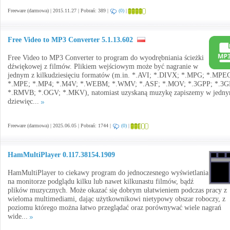
Freeware (darmowa) | 2015.11.27 | Pobrań: 389 |
(0)
|
Free Video to MP3 Converter 5.1.13.602
Free Video to MP3 Converter to program do wyodrębniania ścieżki
dźwiękowej z filmów. Plikiem wejściowym może być nagranie w
jednym z kilkudziesięciu formatów (m.in. *.AVI; *.DIVX; *.MPG; *.MPE
*.MPE; *.MP4; *.M4V; *.WEBM; *.WMV; *.ASF; *.MOV; *.3GPP; *.3G
*.RMVB; *.OGV; *.MKV), natomiast uzyskaną muzykę zapiszemy w jedny
dziewięc...
Freeware (darmowa) | 2025.06.05 | Pobrań: 1744 |
(0)
|
HamMultiPlayer 0.117.38154.1909
HamMultiPlayer to ciekawy program do jednoczesnego wyświetlania
na monitorze podglądu kilku lub nawet kilkunastu filmów, bądź
plików muzycznych. Może okazać się dobrym ułatwieniem podczas pracy z
wieloma multimediami, dając użytkownikowi nietypowy obszar roboczy, z
poziomu którego można łatwo przeglądać oraz porównywać wiele nagrań
wide...