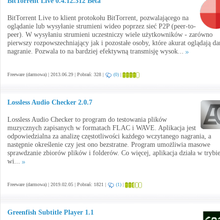
BitTorrent Live 0.4.12.312 Beta
BitTorrent Live to klient protokołu BitTorrent, pozwalającego na
oglądanie lub wysyłanie strumieni wideo poprzez sieć P2P (peer-to-
peer). W wysyłaniu strumieni uczestniczy wiele użytkowników - zarówno
pierwszy rozpowszechniający jak i pozostałe osoby, które akurat oglądają da
nagranie. Pozwala to na bardziej efektywną transmisję wysok...
Freeware (darmowa) | 2013.06.29 | Pobrań: 328 |
(0)
|
Lossless Audio Checker 2.0.7
Lossless Audio Checker to program do testowania plików
muzycznych zapisanych w formatach FLAC i WAVE. Aplikacja jest
odpowiedzialna za analizę częstotliwości każdego wczytanego nagrania, a
następnie określenie czy jest ono bezstratne. Program umożliwia masowe
sprawdzanie zbiorów plików i folderów. Co więcej, aplikacja działa w trybi
wi...
Freeware (darmowa) | 2019.02.05 | Pobrań: 1821 |
(1)
|
Greenfish Subtitle Player 1.1