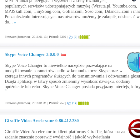
MP3. Aplikacja przegląda i wyświetla zasoby rozmaitych,
popularnych serwisów udostępniających muzykę (Wrzuta.pl, Youtube.com,
MP3Skull.com, TinySong.com, GoEar.com, Soso.com, Dilandau.com i inne
Po znalezieniu interesujących nas utworów możemy je zakupić, odsłuchać w
do...
Freeware (darmowa) | 2016.01.13 | Pobrań: 5366 |
(2)
|
Skype Voice Changer 3.0.0.0
Skype Voice Changer to niewielkie narzędzie pozwalające na
modyfikowanie parametrów audio w komunikatorze Skype oraz w
szeregu innych programów służących do transmitowania i odtwarzania głosu
Dzięki aplikacji w łatwy sposób zmienimy wysokość dźwięku, dodamy
opóźnienie lub echo. Skype Voice Changer posiada przyjazny interfejs, który
Freeware (darmowa) | 2018.01.31 | Pobrań: 752 |
(1)
|
Giraffic Video Accelerator 0.86.412.230
Giraffic Video Accelerator to klient platformy Giraffic, która ma za
zadanie znacznie poprawić wydajność i jakość wyświetlania