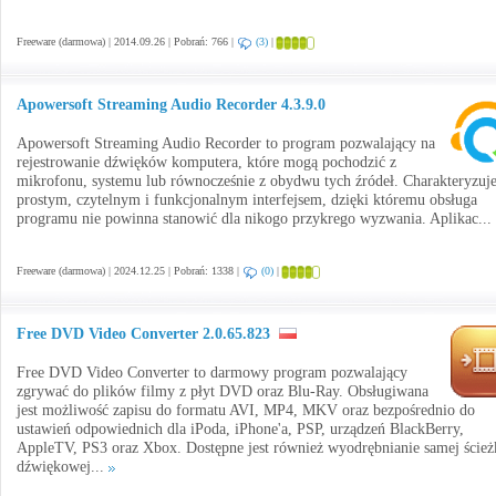
Freeware (darmowa) | 2014.09.26 | Pobrań: 766 |
(3)
|
Apowersoft Streaming Audio Recorder 4.3.9.0
Apowersoft Streaming Audio Recorder to program pozwalający na
rejestrowanie dźwięków komputera, które mogą pochodzić z
mikrofonu, systemu lub równocześnie z obydwu tych źródeł. Charakteryzuje
prostym, czytelnym i funkcjonalnym interfejsem, dzięki któremu obsługa
programu nie powinna stanowić dla nikogo przykrego wyzwania. Aplikac...
Freeware (darmowa) | 2024.12.25 | Pobrań: 1338 |
(0)
|
Free DVD Video Converter 2.0.65.823
Free DVD Video Converter to darmowy program pozwalający
zgrywać do plików filmy z płyt DVD oraz Blu-Ray. Obsługiwana
jest możliwość zapisu do formatu AVI, MP4, MKV oraz bezpośrednio do
ustawień odpowiednich dla iPoda, iPhone'a, PSP, urządzeń BlackBerry,
AppleTV, PS3 oraz Xbox. Dostępne jest również wyodrębnianie samej ścież
dźwiękowej...