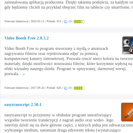
zainstalowaną aplikacją producenta. Dzięki takiemu podejściu, za każdym r
gdy będziemy chcieli na przykład obejrzeć film na tablecie czy smartfonie, 
Freeware (darmowa) | 2024.03.11 | Pobrań: 613 |
(0)
|
Video Booth Free 2.8.3.2
Video Booth Free to program stworzony z myślą o amatorach
nagrywania filmów oraz rejestrowania zdjęć za pomocą
komputerowej kamery internetowej. Pozwala rzucić nieco koloru na tworzo
materiały, dzięki możliwości stosowania filtrów, które korzystnie wpłyną na
efekt wizualny naszego dzieła. Program w opisywanej, darmowej wersji,
pozwala...
Freeware (darmowa) | 2017.09.26 | Pobrań: 626 |
(0)
|
easytranscript 2.50.1
easytranscript to przyjemny w obsłudze program umożliwiający
wygodne tworzenie transkrypcji z nagrań audio oraz wideo. Jego
interfejs dzieli się na dwie główne części, z których jedna jest odtwarzaczem
wybranego medium, natomiast druga edytorem tekstu (wystarczająco