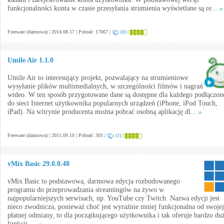
funkcjonalności konta w czasie przesyłania strumienia wyświetlane są re...
Freeware (darmowa) | 2014.08.17 | Pobrań: 17067 |
(0)
|
Umile Air 1.1.0
Umile Air to interesujący projekt, pozwalający na strumieniowe
wysyłanie plików multimedialnych, w szczególności filmów i nagrań
wideo. W ten sposób przygotowane dane są dostępne dla każdego podłączon
do sieci Internet użytkownika popularnych urządzeń (iPhone, iPod Touch,
iPad). Na witrynie producenta można pobrać osobną aplikację dl...
Freeware (darmowa) | 2011.09.10 | Pobrań: 301 |
(1)
|
vMix Basic 29.0.0.48
vMix Basic to podstawowa, darmowa edycja rozbudowanego
programu do przeprowadzania streamingów na żywo w
najpopularniejszych serwisach, np. YouTube czy Twitch. Nazwa edycji jest
nieco zwodnicza, ponieważ choć jest wyraźnie mniej funkcjonalna od swojej
płatnej odmiany, to dla początkującego użytkownika i tak oferuje bardzo du
funkcji, ...